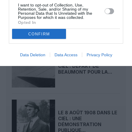
LE 10 AOÛT 1908 DANS LE
I want to opt-out of Collection, Use,
Retention, Sale, and/or Sharing of my
CIEL : LE PRÉFET DU
Personal Data that Is Unrelated with the
MANS SAUVE LA...
Purposes for which it was collected.
Opted In
CONFIRM
Data Deletion
Data Access
Privacy Policy
LE 9 AOÛT 1912 DANS LE
CIEL : DÉPART DE
BEAUMONT POUR LA...
LE 8 AOÛT 1908 DANS LE
CIEL : UNE
DÉMONSTRATION
PUBLIQUE...