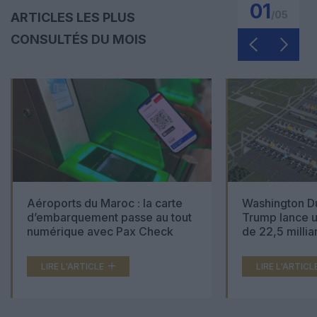
01
/
05
ARTICLES LES PLUS
CONSULTÉS DU MOIS
Aéroports du Maroc : la carte
Washington Du
d’embarquement passe au tout
Trump lance u
numérique avec Pax Check
de 22,5 millia
LIRE L'ARTICLE
LIRE L'ARTICL