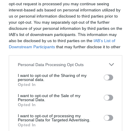
opt-out request is processed you may continue seeing
interest-based ads based on personal information utilized by
Tilo
a commenté l'article :
us or personal information disclosed to third parties prior to
Airbus A320neo et A350 : un défaut latent de bouton
your opt-out. You may separately opt-out of the further
incendie peut provoquer l’arrêt d’un moteur
disclosure of your personal information by third parties on the
IAB’s list of downstream participants. This information may
also be disclosed by us to third parties on the
IAB’s List of
Downstream Participants
that may further disclose it to other
Thaïlande
a commenté l'article :
third parties.
Il s’est masturbé sur une passagère endormie : trois ans
de prison et interdiction de séjour en Thaïlande
Personal Data Processing Opt Outs
I want to opt-out of the Sharing of my
personal data.
Opted In
histoire de l'aviation
I want to opt-out of the Sale of my
Personal Data.
Opted In
LIRE AUSSI
I want to opt-out of processing my
Personal Data for Targeted Advertising.
Opted In