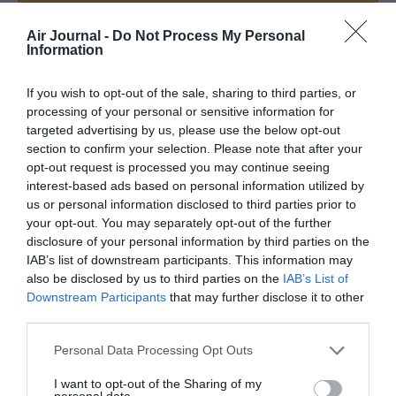
Appel aux lecteurs !
Air Journal -
Do Not Process My Personal
Information
Soutenez Air Journal participez
à son
développement !
If you wish to opt-out of the sale, sharing to third parties, or
processing of your personal or sensitive information for
targeted advertising by us, please use the below opt-out
NOUS SOUTENIR
section to confirm your selection. Please note that after your
opt-out request is processed you may continue seeing
interest-based ads based on personal information utilized by
us or personal information disclosed to third parties prior to
your opt-out. You may separately opt-out of the further
disclosure of your personal information by third parties on the
IAB’s list of downstream participants. This information may
also be disclosed by us to third parties on the
IAB’s List of
DERNIERS COMMENTAIRES
Downstream Participants
that may further disclose it to other
third parties.
Personal Data Processing Opt Outs
Bizness
a commenté l'article :
Pointe‑à‑Pitre – Panama City : Air France ouvre un pont
I want to opt-out of the Sharing of my
aérien vers l’Amérique latine
personal data.