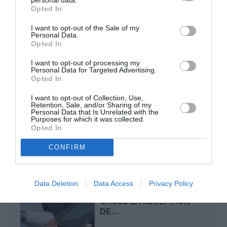
Opted In
I want to opt-out of the Sale of my
Personal Data.
CHECK LAST
a commenté l'article :
Opted In
Airbus doit accélérer avec 90 avions par mois
nécessaires pour atteindre son objectif
I want to opt-out of processing my
Personal Data for Targeted Advertising.
Opted In
I want to opt-out of Collection, Use,
lufthansa
personnel au sol
Verdi
Retention, Sale, and/or Sharing of my
Personal Data that Is Unrelated with the
Purposes for which it was collected.
Opted In
LIRE AUSSI
CONFIRM
APRÈS EMIRATES,
Data Deletion
Data Access
Privacy Policy
LUFTHANSA REMET EN
CAUSE LA RÉCEPTION
DE...