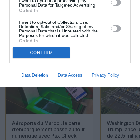
I want to opt-out of processing my
Personal Data for Targeted Advertising.
Opted In
I want to opt-out of Collection, Use,
Retention, Sale, and/or Sharing of my
Personal Data that Is Unrelated with the
Purposes for which it was collected.
01
/
05
Opted In
ARTICLES LES PLUS
CONSULTÉS DU MOIS
CONFIRM
Data Deletion
Data Access
Privacy Policy
Aéroports du Maroc : la carte
Washington Du
d’embarquement passe au tout
Trump lance u
numérique avec Pax Check
de 22,5 millia