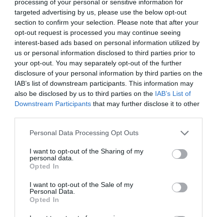
processing of your personal or sensitive information for
targeted advertising by us, please use the below opt-out
section to confirm your selection. Please note that after your
Nico
a commenté l'article :
opt-out request is processed you may continue seeing
Il s’est masturbé sur une passagère endormie : trois ans
interest-based ads based on personal information utilized by
de prison et interdiction de séjour en Thaïlande
us or personal information disclosed to third parties prior to
your opt-out. You may separately opt-out of the further
disclosure of your personal information by third parties on the
IAB’s list of downstream participants. This information may
also be disclosed by us to third parties on the
IAB’s List of
Downstream Participants
that may further disclose it to other
third parties.
ABONNEMENT
Personal Data Processing Opt Outs
I want to opt-out of the Sharing of my
PUBLICITÉ
PSEUDONYME
COMMENTAIRE
personal data.
Opted In
MASQUÉE
RÉSERVÉ
INSTANTANÉ
I want to opt-out of the Sale of my
Personal Data.
Opted In
EN SAVOIR PLUS