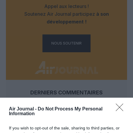
Appel aux lecteurs !
Soutenez Air Journal participez
à son
développement !
NOUS SOUTENIR
DERNIERS COMMENTAIRES
Air Journal -
Do Not Process My Personal
Information
NDR
a commenté l'article :
Contrôles aux frontières entre l’Espagne et l’Italie : des
If you wish to opt-out of the sale, sharing to third parties, or
arrivées plus longues, des correspondances à risque