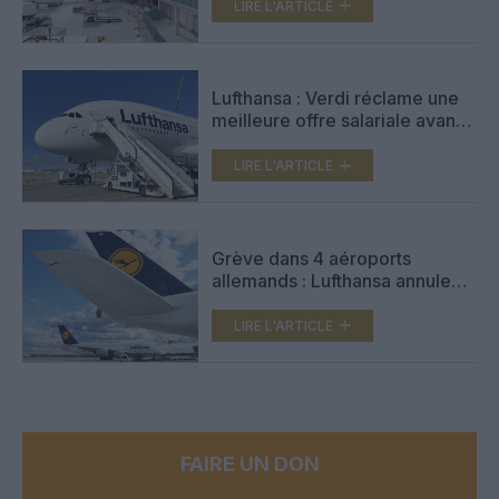
LIRE L'ARTICLE
Lufthansa : Verdi réclame une
meilleure offre salariale avant
de poursuivre les négociations
LIRE L'ARTICLE
Grève dans 4 aéroports
allemands : Lufthansa annule
800 vols
LIRE L'ARTICLE
FAIRE UN DON