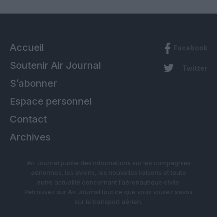
Accueil
Facebook
Soutenir Air Journal
Twitter
S’abonner
Espace personnel
Contact
Archives
Air Journal publie des informations sur les compagnies
aériennes, les avions, les nouvelles liaisons et toute
autre actualité concernant l’aéronautique civile.
Retrouvez sur Air Journal tout ce que vous voulez savoir
sur le transport aérien.