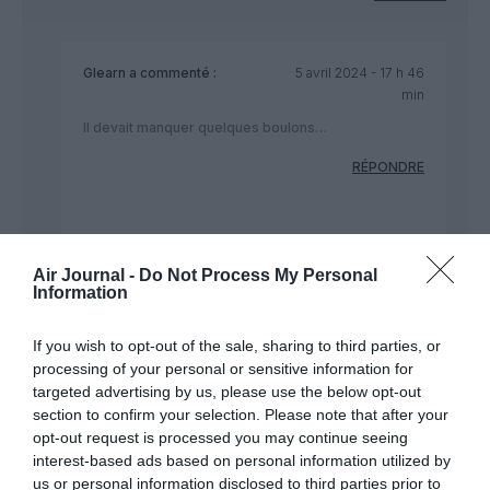
Glearn
a commenté :
5 avril 2024 - 17 h 46
min
Il devait manquer quelques boulons…
RÉPONDRE
Tilo
a commenté :
5 avril 2024 - 21 h
38 min
Air Journal -
Do Not Process My Personal
Information
Il devait surtout manquer de
professionnalisme des pilotes qui
apparemment ont du mal à dompté le
If you wish to opt-out of the sale, sharing to third parties, or
737max .
processing of your personal or sensitive information for
targeted advertising by us, please use the below opt-out
RÉPONDRE
section to confirm your selection. Please note that after your
opt-out request is processed you may continue seeing
interest-based ads based on personal information utilized by
us or personal information disclosed to third parties prior to