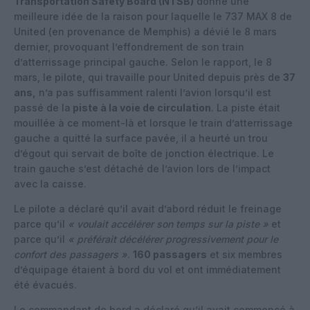
Transportation Safety Board (NTSB)
donne une
meilleure idée de la raison pour laquelle le 737 MAX 8 de
United (en provenance de Memphis) a dévié le 8 mars
dernier, provoquant l’effondrement de son train
d’atterrissage principal gauche. Selon le rapport, le 8
mars, le pilote, qui travaille pour United depuis près de
37
ans,
n’a pas suffisamment ralenti l’avion lorsqu’il est
passé de la
piste à la voie de circulation
. La piste était
mouillée à ce moment-là et lorsque le train d’atterrissage
gauche a quitté la surface pavée, il a heurté un trou
d’égout qui servait de boîte de jonction électrique. Le
train gauche s’est détaché de l’avion lors de l’impact
avec la caisse.
Le pilote a déclaré qu’il avait d’abord réduit le freinage
parce qu’il
« voulait accélérer son temps sur la piste »
et
parce qu’il
« préférait décélérer progressivement pour le
confort des passagers »
.
160 passagers
et six membres
d’équipage étaient à bord du vol et ont immédiatement
été évacués.
Le commandant de bord a déclaré qu’il avait commencé à