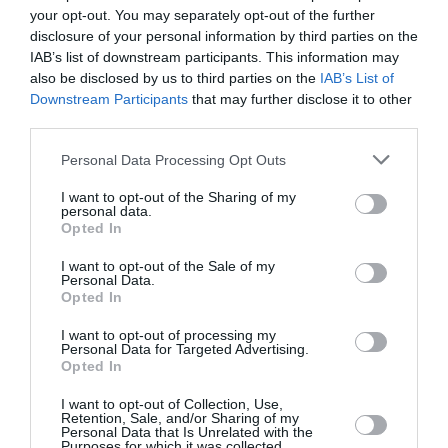
atplhkt
a commenté :
5 avril 2024 - 17 h 51
your opt-out. You may separately opt-out of the further
min
disclosure of your personal information by third parties on the
IAB’s list of downstream participants. This information may
@ Mamadou Dialo
also be disclosed by us to third parties on the
IAB’s List of
Vous devriez (au moins) vous documenter avant
Downstream Participants
that may further disclose it to other
d’écrire des absurdités pour ce qui concerne cet
third parties.
accident spécifique.
Personal Data Processing Opt Outs
La mise à jour (rapport préliminaire du N.T.S.B) est
explicite :
I want to opt-out of the Sharing of my
personal data.
https://avherald.com/h?article=515e3618&opt=0
Opted In
RÉPONDRE
I want to opt-out of the Sale of my
Personal Data.
Opted In
Tilo
a commenté :
5 avril 2024 - 18 h 49
I want to opt-out of processing my
min
Personal Data for Targeted Advertising.
Opted In
Des trains d’atterrissage sur des a320 et a321 sont
également déjà arrivés dans des atterrissages mal
I want to opt-out of Collection, Use,
négociés p.
Retention, Sale, and/or Sharing of my
Personal Data that Is Unrelated with the
Purposes for which it was collected.