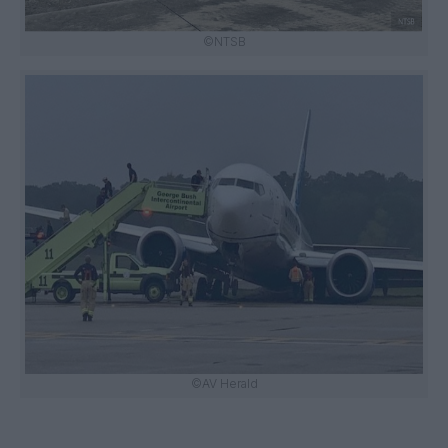
©NTSB
©AV Herald