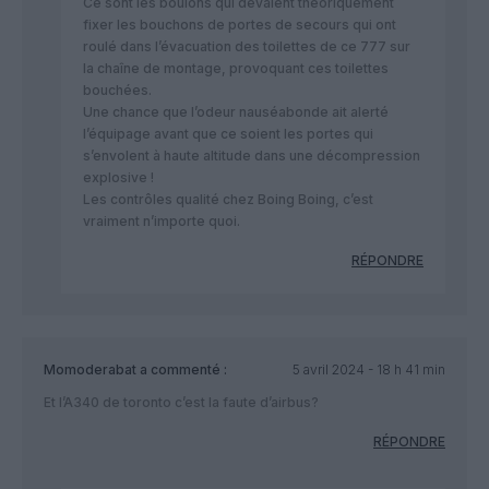
Ce sont les boulons qui devaient théoriquement
fixer les bouchons de portes de secours qui ont
roulé dans l’évacuation des toilettes de ce 777 sur
la chaîne de montage, provoquant ces toilettes
bouchées.
Une chance que l’odeur nauséabonde ait alerté
l’équipage avant que ce soient les portes qui
s’envolent à haute altitude dans une décompression
explosive !
Les contrôles qualité chez Boing Boing, c’est
vraiment n’importe quoi.
RÉPONDRE
Momoderabat
a commenté :
5 avril 2024 - 18 h 41 min
Et l’A340 de toronto c’est la faute d’airbus?
RÉPONDRE