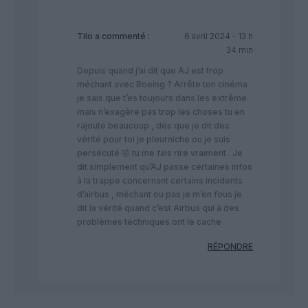
Tilo
a commenté :
6 avril 2024 - 13 h
34 min
Depuis quand j’ai dit que AJ est trop
méchant avec Boeing ? Arrête ton cinéma
je sais que t’es toujours dans les extrême
mais n’exagère pas trop les choses tu en
rajoute beaucoup , dès que je dit des
vérité pour toi je pleurniche ou je suis
persécuté 🤣 tu me fais rire vraiment . Je
dit simplement qu’AJ passe certaines infos
à la trappe concernant certains incidents
d’airbus , méchant ou pas je m’en fous je
dit la vérité quand c’est Airbus qui à des
problèmes techniques ont le cache
RÉPONDRE