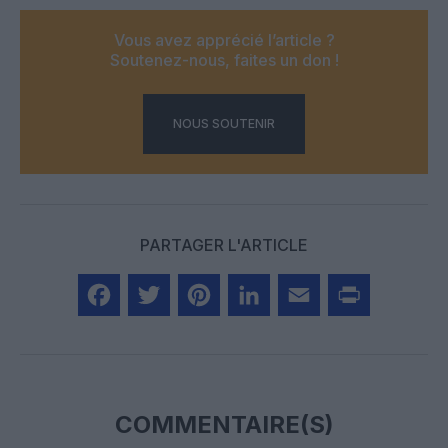
Vous avez apprécié l’article ?
Soutenez-nous, faites un don !
NOUS SOUTENIR
PARTAGER L'ARTICLE
Facebook
Twitter
Pinterest
LinkedIn
Email
Print
COMMENTAIRE(S)