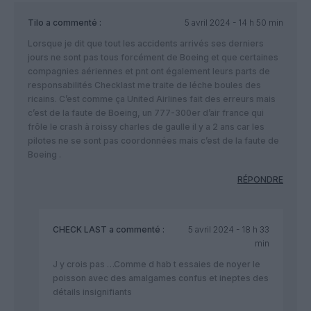
Tilo
a commenté :
5 avril 2024 - 14 h 50 min
Lorsque je dit que tout les accidents arrivés ses derniers
jours ne sont pas tous forcément de Boeing et que certaines
compagnies aériennes et pnt ont également leurs parts de
responsabilités Checklast me traite de léche boules des
ricains. C’est comme ça United Airlines fait des erreurs mais
c’est de la faute de Boeing, un 777-300er d’air france qui
frôle le crash à roissy charles de gaulle il y a 2 ans car les
pilotes ne se sont pas coordonnées mais c’est de la faute de
Boeing .
RÉPONDRE
CHECK LAST
a commenté :
5 avril 2024 - 18 h 33
min
J y crois pas …Comme d hab t essaies de noyer le
poisson avec des amalgames confus et ineptes des
détails insignifiants