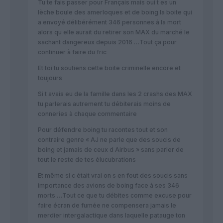
Tu te fais passer pour Français mais oui t es un
lèche boule des amerloques et de boing la boite qui
a envoyé délibérément 346 personnes à la mort
alors qu elle aurait du retirer son MAX du marché le
sachant dangereux depuis 2016 …Tout ça pour
continuer à faire du fric
Et toi tu soutiens cette boite criminelle encore et
toujours
Si t avais eu de la famille dans les 2 crashs des MAX
tu parlerais autrement tu débiterais moins de
conneries à chaque commentaire
Pour défendre boing tu racontes tout et son
contraire genre « AJ ne parle que des soucis de
boing et jamais de ceux d Airbus » sans parler de
tout le reste de tes élucubrations
Et même si c était vrai on s en fout des soucis sans
importance des avions de boing face à ses 346
morts …Tout ce que tu débites comme excuse pour
faire écran de fumée ne compensera jamais le
merdier intergalactique dans laquelle patauge ton