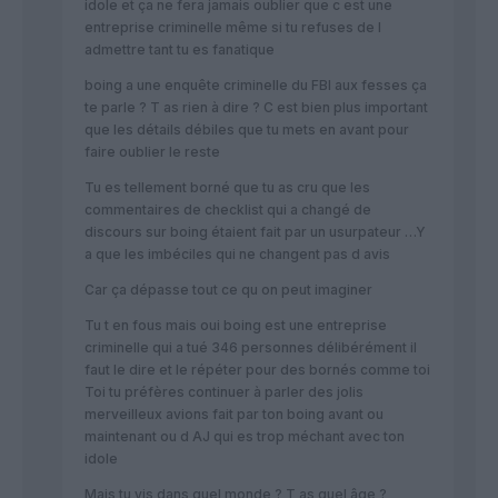
idole et ça ne fera jamais oublier que c est une
entreprise criminelle même si tu refuses de l
admettre tant tu es fanatique
boing a une enquête criminelle du FBI aux fesses ça
te parle ? T as rien à dire ? C est bien plus important
que les détails débiles que tu mets en avant pour
faire oublier le reste
Tu es tellement borné que tu as cru que les
commentaires de checklist qui a changé de
discours sur boing étaient fait par un usurpateur …Y
a que les imbéciles qui ne changent pas d avis
Car ça dépasse tout ce qu on peut imaginer
Tu t en fous mais oui boing est une entreprise
criminelle qui a tué 346 personnes délibérément il
faut le dire et le répéter pour des bornés comme toi
Toi tu préfères continuer à parler des jolis
merveilleux avions fait par ton boing avant ou
maintenant ou d AJ qui es trop méchant avec ton
idole
Mais tu vis dans quel monde ? T as quel âge ?