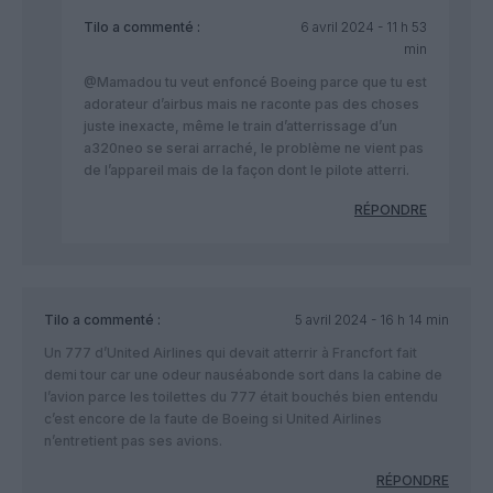
Tilo
a commenté :
6 avril 2024 - 11 h 53
min
@Mamadou tu veut enfoncé Boeing parce que tu est
adorateur d’airbus mais ne raconte pas des choses
juste inexacte, même le train d’atterrissage d’un
a320neo se serai arraché, le problème ne vient pas
de l’appareil mais de la façon dont le pilote atterri.
RÉPONDRE
Tilo
a commenté :
5 avril 2024 - 16 h 14 min
Un 777 d’United Airlines qui devait atterrir à Francfort fait
demi tour car une odeur nauséabonde sort dans la cabine de
l’avion parce les toilettes du 777 était bouchés bien entendu
c’est encore de la faute de Boeing si United Airlines
n’entretient pas ses avions.
RÉPONDRE