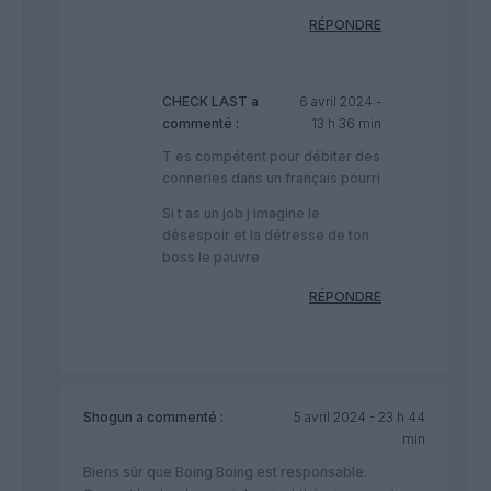
RÉPONDRE
CHECK LAST
a
6 avril 2024 -
commenté :
13 h 36 min
T es compétent pour débiter des
conneries dans un français pourri
Si t as un job j imagine le
désespoir et la détresse de ton
boss le pauvre
RÉPONDRE
Shogun
a commenté :
5 avril 2024 - 23 h 44
min
Biens sûr que Boing Boing est responsable.