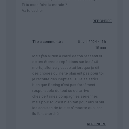
Et tu oses faire la morale ?
Va te cacher
RÉPONDRE
Tilo
a commenté :
6 avril 2024 - 11 h
18 min
Mais j’en ai rien à carré de ton ressenti et
de tes éternels répétitions sur les 346
morts, aller va y casse toi lorsque je dit
des choses qui ne te plaisent pas pour toi
je raconte des inepties . Tu le sais très
bien que Boeing n’est pas forcément
responsable de tout ce qui arrive
chez certaines compagnies aériennes
mais pour toi c’est bien fait pour eux si ont
les accuses de tout et n’importe quoi car
ils l’ont cherché.
RÉPONDRE