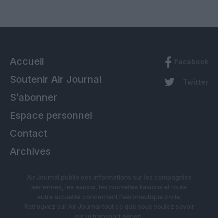
Accueil
Facebook
Soutenir Air Journal
Twitter
S’abonner
Espace personnel
Contact
Archives
Air Journal publie des informations sur les compagnies
aériennes, les avions, les nouvelles liaisons et toute
autre actualité concernant l’aéronautique civile.
Retrouvez sur Air Journal tout ce que vous voulez savoir
sur le transport aérien.