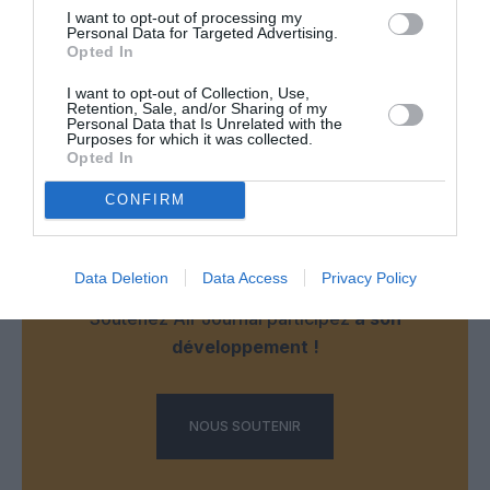
pandémie comme Air France
I want to opt-out of processing my
Personal Data for Targeted Advertising.
RÉPONDRE
Opted In
I want to opt-out of Collection, Use,
Retention, Sale, and/or Sharing of my
Personal Data that Is Unrelated with the
LAISSER UN COMMENTAIRE
Purposes for which it was collected.
Opted In
CONFIRM
FAIRE UN DON
Data Deletion
Data Access
Privacy Policy
Appel aux lecteurs !
Soutenez Air Journal participez
à son
développement !
NOUS SOUTENIR