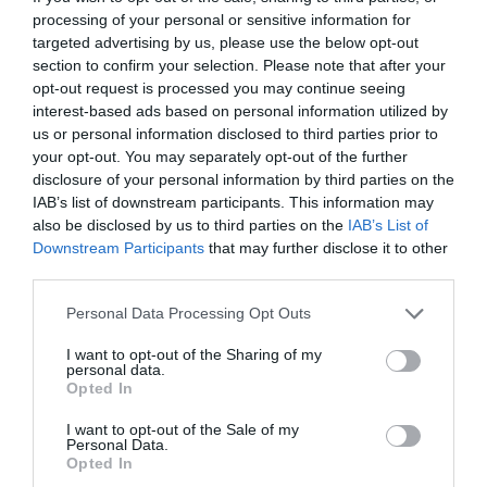
processing of your personal or sensitive information for
targeted advertising by us, please use the below opt-out
section to confirm your selection. Please note that after your
PARTAGER L'ARTICLE
opt-out request is processed you may continue seeing
interest-based ads based on personal information utilized by
us or personal information disclosed to third parties prior to
your opt-out. You may separately opt-out of the further
Facebook
Twitter
Pinterest
LinkedIn
Email
Print
disclosure of your personal information by third parties on the
IAB’s list of downstream participants. This information may
also be disclosed by us to third parties on the
IAB’s List of
Downstream Participants
that may further disclose it to other
COMMENTAIRE(S)
third parties.
Personal Data Processing Opt Outs
SCUD
a commenté :
15 avril 2024 - 10 h 52 min
I want to opt-out of the Sharing of my
Bravo ! Et dire que Air France se désengage des villes de
personal data.
provinces petit à petit et malgré tout son arrogance l’autorise
Opted In
encore à baptiser des avions du nom de villes qu’elle ne
I want to opt-out of the Sale of my
dessert plus ou pas . VOLOTEA créé au moins des emplois
Personal Data.
en province et ne les supprime pas comme Air France et n’a
Opted In
pas recours aux mesures liées au COVID 02 ans après la