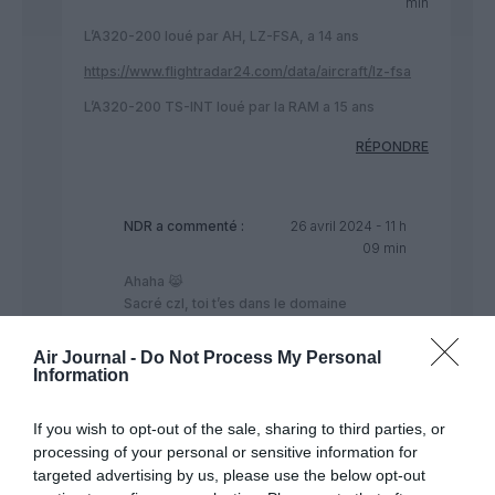
min
L’A320-200 loué par AH, LZ-FSA, a 14 ans
https://www.flightradar24.com/data/aircraft/lz-fsa
L’A320-200 TS-INT loué par la RAM a 15 ans
RÉPONDRE
NDR
a commenté :
26 avril 2024 - 11 h
09 min
Ahaha 😹
Sacré czl, toi t’es dans le domaine
disparais disparais un peu comme t’as fait
l’année dernière pour que je m’occupe de
Air Journal -
Do Not Process My Personal
brahim ghali 😂
Information
Mais bon les hôtesses de Heston blondes
ont des têtes de Marilin et les stewards de
If you wish to opt-out of the sale, sharing to third parties, or
Fly2sky ont des moustaches de fellag et
processing of your personal or sensitive information for
des têtes de turques 😂
targeted advertising by us, please use the below opt-out