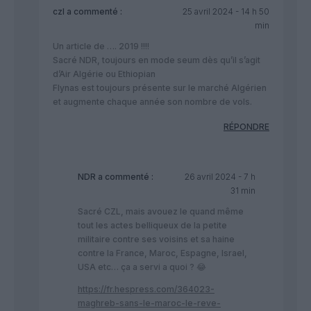
czl
a commenté :
25 avril 2024 - 14 h 50
min
Un article de …. 2019 !!!!
Sacré NDR, toujours en mode seum dès qu’il s’agit
d’Air Algérie ou Ethiopian
Flynas est toujours présente sur le marché Algérien
et augmente chaque année son nombre de vols.
RÉPONDRE
NDR
a commenté :
26 avril 2024 - 7 h
31 min
Sacré CZL, mais avouez le quand même
tout les actes belliqueux de la petite
militaire contre ses voisins et sa haine
contre la France, Maroc, Espagne, Israel,
USA etc… ça a servi a quoi ? 😂
https://fr.hespress.com/364023-
maghreb-sans-le-maroc-le-reve-