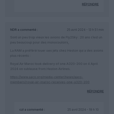
RÉPONDRE
NDR
a commenté :
25 avril 2024 - 13 h 51 min
Sont un peu trop vieux les avions de Fly2Sky : 20 ans c’est un
peu beaucoup pour des monocouloirs,
La RAM a préféré louer ses jets chez Heston qui a des avions
plus récents :
Royal Air Maroc took delivery of one A320-200 on 4 April
2024 on sublease from Heston Airlines.
https://www.aaco.org/media-center/news/aaco-
members/royal-air-maroc-receives-one-a320-200
RÉPONDRE
czl
a commenté :
25 avril 2024 - 19 h 10