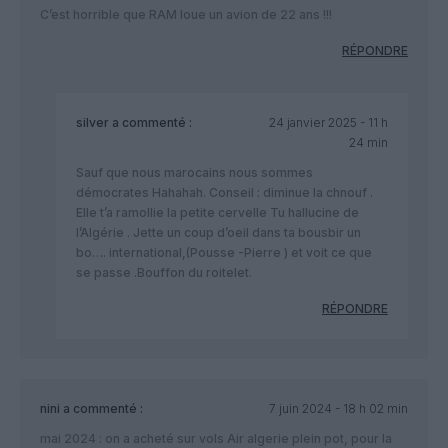
C’est horrible que RAM loue un avion de 22 ans !!!
RÉPONDRE
silver
a commenté :
24 janvier 2025 - 11 h
24 min
Sauf que nous marocains nous sommes
démocrates Hahahah. Conseil : diminue la chnouf .
Elle t’a ramollie la petite cervelle Tu hallucine de
l’Algérie . Jette un coup d’oeil dans ta bousbir un
bo…. international,(Pousse -Pierre ) et voit ce que
se passe .Bouffon du roitelet.
RÉPONDRE
nini
a commenté :
7 juin 2024 - 18 h 02 min
mai 2024 : on a acheté sur vols Air algerie plein pot, pour la