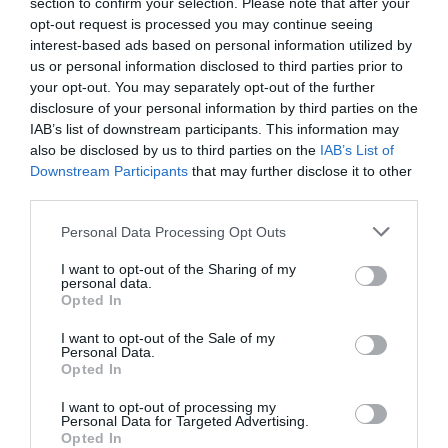
section to confirm your selection. Please note that after your
RÉPONDRE
opt-out request is processed you may continue seeing
interest-based ads based on personal information utilized by
us or personal information disclosed to third parties prior to
your opt-out. You may separately opt-out of the further
Brahim Ghali
a commenté :
25 avril 2024 - 21 h 16
disclosure of your personal information by third parties on the
min
IAB’s list of downstream participants. This information may
also be disclosed by us to third parties on the
IAB’s List of
L’avion en question chez AH a 16 ans.
Downstream Participants
that may further disclose it to other
La RAM loue des épaves chez SmartLynx et Heston
third parties.
de plus de 20 ans.
Personal Data Processing Opt Outs
RÉPONDRE
I want to opt-out of the Sharing of my
personal data.
Opted In
NDR
a commenté :
26 avril 2024 - 11 h
44 min
I want to opt-out of the Sale of my
Personal Data.
Faux ,
Opted In
Ils ont 15 mois ils ont des dents de lait 🥛
les jet 🛩 loués par AT 😂 😂
I want to opt-out of processing my
Personal Data for Targeted Advertising.
https://www.airfleets.fr/ficheapp/plane-
Opted In