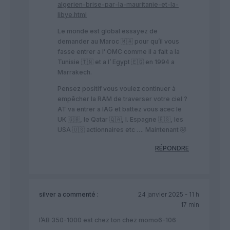
algerien-brise-par-la-mauritanie-et-la-
libye.html
Le monde est global essayez de
demander au Maroc 🇲🇦 pour qu’il vous
fasse entrer a l’ OMC comme il a fait a la
Tunisie 🇹🇳 et a l’ Egypt 🇪🇬 en 1994 a
Marrakech.
Pensez positif vous voulez continuer à
empêcher la RAM de traverser votre ciel ?
AT va entrer a IAG et battez vous acec le
UK 🇬🇧, le Qatar 🇶🇦, l. Espagne 🇪🇸, les
USA 🇺🇸 actionnaires etc …. Maintenant 🤣
RÉPONDRE
silver
a commenté :
24 janvier 2025 - 11 h
17 min
l’AB 350-1000 est chez ton chez momo6-106