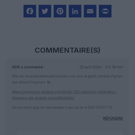
Facebook
Twitter
Pinterest
LinkedIn
Email
Print
COMMENTAIRE(S)
NDR
a commenté :
25 avril 2024 - 11 h 18 min
Elle ne va probablement jamais voir son argent comme Flynas
qui attend toujours 😂
https://www.tsa-algerie.com/hadj-150-pelerins-algeriens-
bloques-en-arabie-saoudite/amp/
On ne peut que se demander il est où le A350-1000 ? 🙊
RÉPONDRE