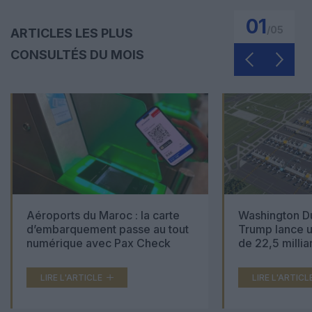
01
/
05
ARTICLES LES PLUS
CONSULTÉS DU MOIS
Aéroports du Maroc : la carte
Washington Du
d’embarquement passe au tout
Trump lance u
numérique avec Pax Check
de 22,5 millia
LIRE L'ARTICLE
LIRE L'ARTICL