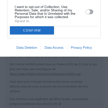
a320-3798.htm
I want to opt-out of Collection, Use,
Retention, Sale, and/or Sharing of my
RÉPONDRE
Personal Data that Is Unrelated with the
Purposes for which it was collected.
Opted In
CONFIRM
NDR
a commenté :
26 avril 2024 - 13 h 55 min
@CZL
Data Deletion
Data Access
Privacy Policy
Le TS-INT est loué auprès de Nouvelair plutôt, celui que AT a
loué chez Heston est un A320 de 10 ans environ ;
Par contre la RAM a bien loué un Vieux A320 de 22 ans et qui
puis est chez une cie bulgare 😂
https://www.flightradar24.com/data/aircraft/lz-eai
Sauf que nous français et marocains nous sommes
démocrates et nous avouons les inconvénients de nos
airlines
Pas comme vous algériens qui êtes restés a la pensée
unique soviétique des années 60 😂