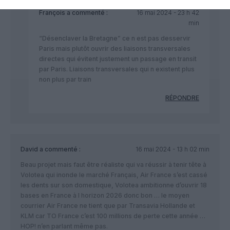
François
a commenté :
16 mai 2024 - 23 h 42
min
“Désenclaver la Bretagne” ce n est pas desservir
Paris mais plutôt ouvrir des liaisons transversales
directes qui évitent justement un passage en transit
par Paris. Liaisons transversales qui n existent plus
non plus par train
RÉPONDRE
David
a commenté :
16 mai 2024 - 13 h 02 min
Beau projet mais faut être réaliste qui va réussir à tenir tête à
Volotea qui inonde le marché Français, Air France s’est cassé
les dents sur son domestique, Volotea ambitionne d’ouvrir 18
bases en France à l horizon 2026 donc bon … le moyen
courrier Air France ne tient que par Transavia Hollande et
KLM car TO France c’est 100 millions de perte cette année …
HOP! n’en parlant même pas.