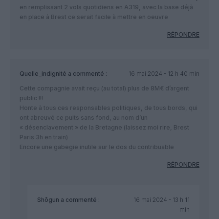
en remplissant 2 vols quotidiens en A319, avec la base déjà
en place à Brest ce serait facile à mettre en oeuvre
RÉPONDRE
Quelle_indignité
a commenté :
16 mai 2024 - 12 h 40 min
Cette compagnie avait reçu (au total) plus de 8M€ d’argent
public !!!
Honte à tous ces responsables politiques, de tous bords, qui
ont abreuvé ce puits sans fond, au nom d’un
« désenclavement » de la Bretagne (laissez moi rire, Brest
Paris 3h en train)
Encore une gabegie inutile sur le dos du contribuable
RÉPONDRE
Shôgun
a commenté :
16 mai 2024 - 13 h 11
min