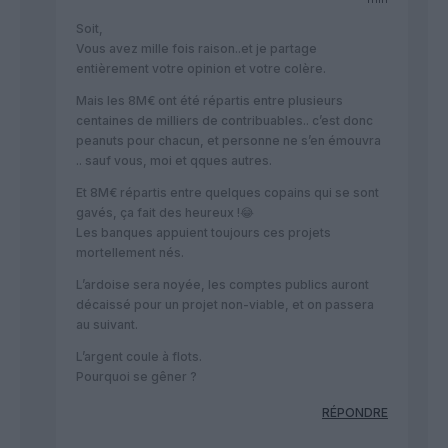
Soit,
Vous avez mille fois raison..et je partage
entièrement votre opinion et votre colère.
Mais les 8M€ ont été répartis entre plusieurs
centaines de milliers de contribuables.. c’est donc
peanuts pour chacun, et personne ne s’en émouvra
.. sauf vous, moi et qques autres.
Et 8M€ répartis entre quelques copains qui se sont
gavés, ça fait des heureux !😂
Les banques appuient toujours ces projets
mortellement nés.
L’ardoise sera noyée, les comptes publics auront
décaissé pour un projet non-viable, et on passera
au suivant.
L’argent coule à flots.
Pourquoi se gêner ?
RÉPONDRE