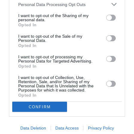
Personal Data Processing Opt Outs
Shôgun
a commenté :
16 mai 2024 - 13 h 25
min
I want to opt-out of the Sharing of my
personal data.
D’accord sur le fait que les lignes aériennes entre
Opted In
Brest et Paris n’ont aucune raison d’être
subventionnées sur fonds publics.
I want to opt-out of the Sale of my
Pour aller à Paris (destination finale), le TGV
Personal Data.
Opted In
convient bien.
La liaison aérienne est utile essentiellement pour les
I want to opt-out of processing my
correspondances. C’est la raison pour laquelle Air
Personal Data for Targeted Advertising.
France a focalisé ses vols vers son hub de CDG, au
Opted In
détriment de ORY.
I want to opt-out of Collection, Use,
Si les élus locaux veulent vraiment améliorer
Retention, Sale, and/or Sharing of my
l’accessibilité à la ville de Brest, qu’ils assurent
Personal Data that Is Unrelated with the
Purposes for which it was collected.
plutôt une meilleure desserte de l’aéroport en
Opted In
transport en commun. La navette de bus reliant
l’aéroport au terminus du tram est trop peu
CONFIRM
fréquente, voire inexistante pour les vols tardifs.
RÉPONDRE
Data Deletion
Data Access
Privacy Policy