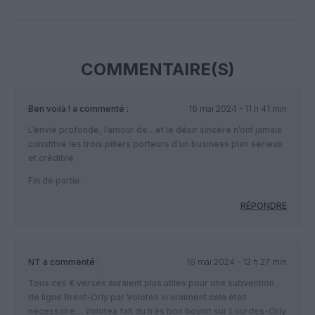
Facebook
Twitter
Pinterest
LinkedIn
Email
Print
COMMENTAIRE(S)
Ben voilà !
a commenté :
16 mai 2024 - 11 h 41 min
L’envie profonde, l’amour de…et le désir sincère n’ont jamais
constitué les trois piliers porteurs d’un business plan sérieux
et crédible.
Fin de partie.
RÉPONDRE
NT
a commenté :
16 mai 2024 - 12 h 27 min
Tous ces € versés auraient plus utiles pour une subvention
de ligne Brest-Orly par Volotea si vraiment cela était
nécessaire… Volotea fait du très bon boulot sur Lourdes-Orly