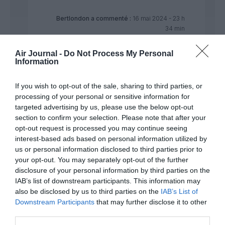
Bertlondon
a commenté :
16 mai 2024 - 23 h
34 min
Et je fais partie de ces quelques autres
Air Journal -
Do Not Process My Personal
contribuables qui s’offusquent… Vous
Information
n’êtes pas les seuls. C’est scandaleux que
les collectivités bretonnes (qui ne
connaissent décidément pas grd chose au
If you wish to opt-out of the sale, sharing to third parties, or
transport aérien) aient plongé les deux
processing of your personal or sensitive information for
pieds dans ce type de projet en versant
targeted advertising by us, please use the below opt-out
des fonds publics. Que les responsables
section to confirm your selection. Please note that after your
rendent des comptes ! Tellement facile de
opt-out request is processed you may continue seeing
flatter l’identité bretonne pour récolter des
interest-based ads based on personal information utilized by
subsides auprès des élus, du coup les
us or personal information disclosed to third parties prior to
banques suivent (ça se saurait si les
your opt-out. You may separately opt-out of the further
banquiers étaient visionnaires). Je suis
disclosure of your personal information by third parties on the
écœuré.
IAB’s list of downstream participants. This information may
also be disclosed by us to third parties on the
IAB’s List of
RÉPONDRE
Downstream Participants
that may further disclose it to other
third parties.