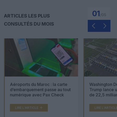
01
/
05
ARTICLES LES PLUS
CONSULTÉS DU MOIS
Aéroports du Maroc : la carte
Washington Du
d’embarquement passe au tout
Trump lance u
numérique avec Pax Check
de 22,5 millia
LIRE L'ARTICLE
LIRE L'ARTICL