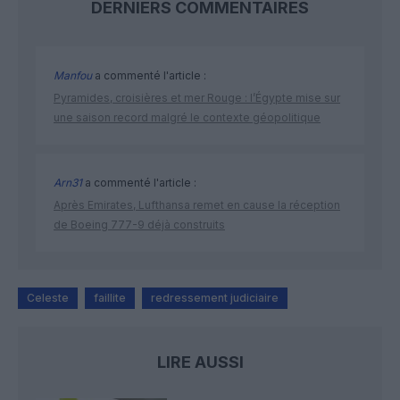
DERNIERS COMMENTAIRES
Manfou
a commenté l'article :
Pyramides, croisières et mer Rouge : l’Égypte mise sur
une saison record malgré le contexte géopolitique
Arn31
a commenté l'article :
Après Emirates, Lufthansa remet en cause la réception
de Boeing 777-9 déjà construits
Celeste
faillite
redressement judiciaire
LIRE AUSSI