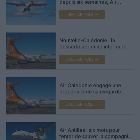
depuis six semaines, Air
Calédonie placée en
redressement judiciaire
LIRE L'ARTICLE
Nouvelle-Calédonie : la
desserte aérienne intérieure à
l’arrêt, Air Calédonie se met
sous protection du tribunal
LIRE L'ARTICLE
Air Calédonie engage une
procédure de sauvegarde
après un mois de blocage des
aérodromes
LIRE L'ARTICLE
Air Antilles : six mois pour
tenter de sauver la compagnie