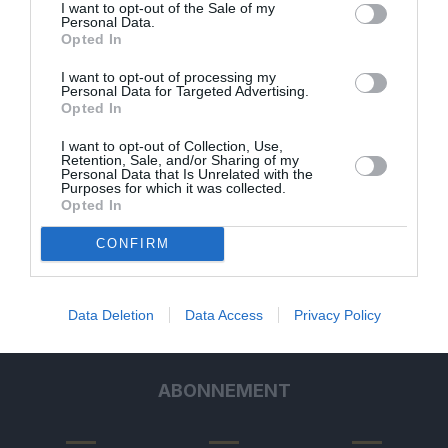
I want to opt-out of the Sale of my
DERNIERS COMMENTAIRES
Personal Data.
Opted In
I want to opt-out of processing my
Aviation
a commenté l'article :
Personal Data for Targeted Advertising.
Opted In
Partenariat Malaysia Airlines – SNCF : une offre
intermodale entre Paris-CDG et 27 gares françaises
I want to opt-out of Collection, Use,
Retention, Sale, and/or Sharing of my
Personal Data that Is Unrelated with the
Purposes for which it was collected.
Opted In
NDR
a commenté l'article :
Aéroports du Maroc : la carte d’embarquement passe
CONFIRM
au tout numérique avec Pax Check
Data Deletion
Data Access
Privacy Policy
ABONNEMENT