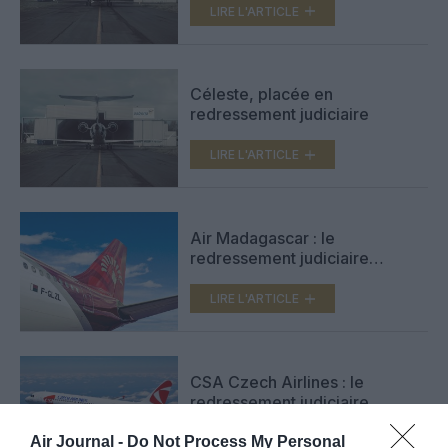
LIRE L'ARTICLE
Céleste, placée en
redressement judiciaire
LIRE L'ARTICLE
Air Madagascar : le
redressement judiciaire
prononcé
LIRE L'ARTICLE
CSA Czech Airlines : le
redressement judiciaire
officialisé
Air Journal -
Do Not Process My Personal
LIRE L'ARTICLE