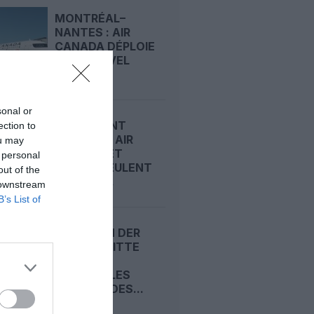
MONTRÉAL–
NANTES : AIR
CANADA DÉPLOIE
SON NOUVEL
A321XLR...
sonal or
CARBURANT
ection to
DURABLE : AIR
ou may
CANADA ET
 personal
AIRBUS VEULENT
out of the
FAIRE DU...
 downstream
B’s List of
ANKO VAN DER
WERFF QUITTE
SAS POUR
PRENDRE LES
COMMANDES...