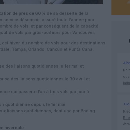
ation de près de 60 %
de sa desserte de la
un service désormais assuré toute l’année pour
ombre de vols, et par conséquent de la capacité,
ajout de vols par gros-porteurs pour Vancouver.
, cet hiver, du nombre de vols pour des destinations
erdale, Tampa, Orlando, Cancún et Punta Cana.
Alba
e des liaisons quotidiennes le 1er mai et
Poin
ouvr
ise des liaisons quotidiennes le 30 avril et
lati
nce qui passera d’un à trois vols par jour à
n quotidienne depuis le 1er mai
Tilo
ux liaisons quotidiennes, dont une par Boeing
Risq
Boe
être
on hivernale