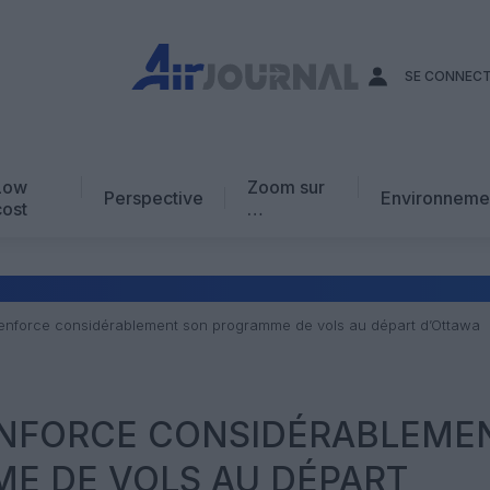
SE CONNEC
Low
Zoom sur
Perspective
Environneme
cost
…
Edito
En chiffres
Avis d’expert
enforce considérablement son programme de vols au départ d’Ottawa
AJ Académie
Vidéo
ENFORCE CONSIDÉRABLEME
E DE VOLS AU DÉPART