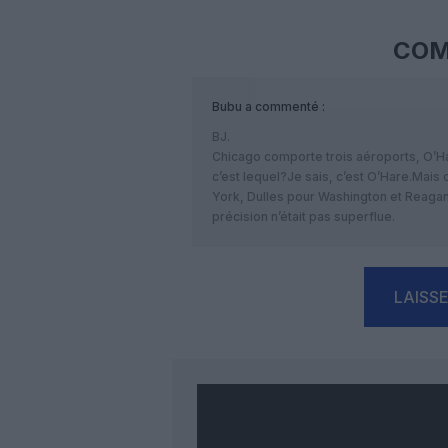
COM
Bubu
a commenté :
BJ.
Chicago comporte trois aéroports, O’H
c’est lequel?Je sais, c’est O’Hare.Mai
York, Dulles pour Washington et Reagan
précision n’était pas superflue.
LAISS