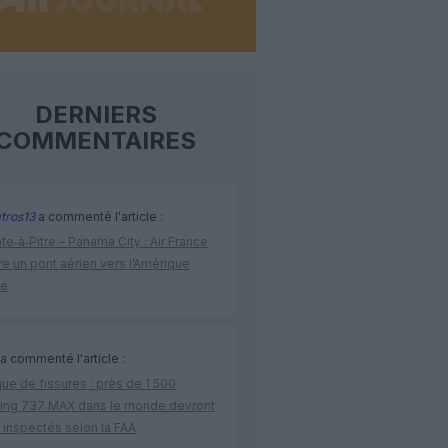
DERNIERS
COMMENTAIRES
tros13
a commenté l'article :
te‑à‑Pitre – Panama City : Air France
e un pont aérien vers l’Amérique
ne
a commenté l'article :
ue de fissures : près de 1 500
ing 737 MAX dans le monde devront
 inspectés selon la FAA