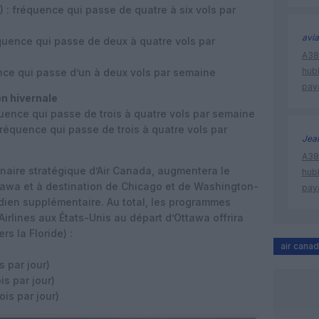
 : fréquence qui passe de quatre à six vols par
avia
uence qui passe de deux à quatre vols par
A380
hub
ce qui passe d’un à deux vols par semaine
pay
on hivernale
ence qui passe de trois à quatre vols par semaine
équence qui passe de trois à quatre vols par
Jea
A380
enaire stratégique d’Air Canada, augmentera le
hub
awa et à destination de Chicago et de Washington-
pay
idien supplémentaire. Au total, les programmes
irlines aux États-Unis au départ d’Ottawa offrira
rs la Floride) :
air cana
)
 par jour)
s par jour)
is par jour)