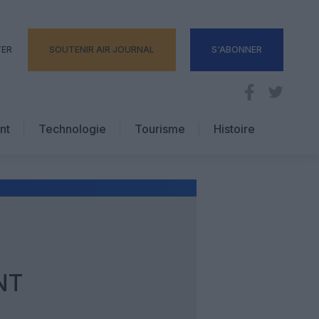
TER
SOUTENIR AIR JOURNAL
S'ABONNER
nt
Technologie
Tourisme
Histoire
Pratique
Hôtellerie
Voyages d’affaires
NT