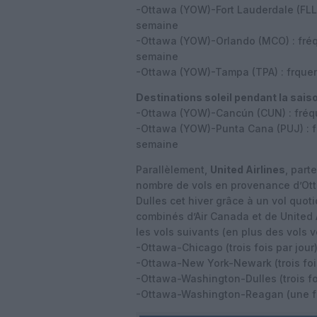
-Ottawa (YOW)-Fort Lauderdale (FLL)
semaine
-Ottawa (YOW)-Orlando (MCO) : fréq
semaine
-Ottawa (YOW)-Tampa (TPA) : frquen
Destinations soleil pendant la sais
-Ottawa (YOW)-Cancún (CUN) : fréqu
-Ottawa (YOW)-Punta Cana (PUJ) : fr
semaine
Parallèlement,
United Airlines
, part
nombre de vols en provenance d’Ott
Dulles cet hiver grâce à un vol quot
combinés d’Air Canada et de United A
les vols suivants (en plus des vols ve
-Ottawa-Chicago (trois fois par jour
-Ottawa-New York-Newark (trois fois
-Ottawa-Washington-Dulles (trois foi
-Ottawa-Washington-Reagan (une fo