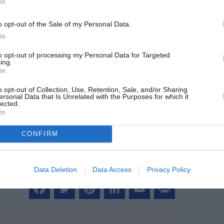
In
©Air Canada
o opt-out of the Sale of my Personal Data.
In
to opt-out of processing my Personal Data for Targeted
ing.
z apprécié l’article ?
In
-nous, faites un don !
o opt-out of Collection, Use, Retention, Sale, and/or Sharing
ersonal Data that Is Unrelated with the Purposes for which it
lected.
In
OUS SOUTENIR
CONFIRM
Data Deletion
Data Access
Privacy Policy
Facebook
Twitter
Pinterest
LinkedIn
Email
Print