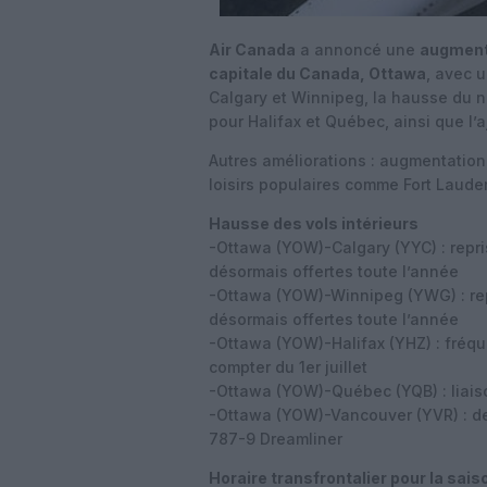
Air Canada
a annoncé une
augment
capitale du Canada, Ottawa
, avec 
Calgary et Winnipeg, la hausse du n
pour Halifax et Québec, ainsi que l’
Autres améliorations : augmentation
loisirs populaires comme Fort Laud
Hausse des vols intérieurs
-Ottawa (YOW)-Calgary (YYC) : repris
désormais offertes toute l’année
-Ottawa (YOW)-Winnipeg (YWG) : repr
désormais offertes toute l’année
-Ottawa (YOW)-Halifax (YHZ) : fréque
compter du 1er juillet
-Ottawa (YOW)-Québec (YQB) : liaiso
-Ottawa (YOW)-Vancouver (YVR) : de
787-9 Dreamliner
Horaire transfrontalier pour la sais