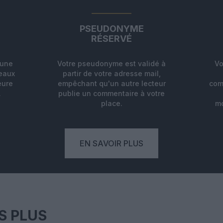
PSEUDONYME
RÉSERVÉ
'une
Votre pseudonyme est validé à
Vo
deaux
partir de votre adresse mail,
eure
empêchant qu'un autre lecteur
com
.
publie un commentaire à votre
place.
mo
EN SAVOIR PLUS
S PLUS