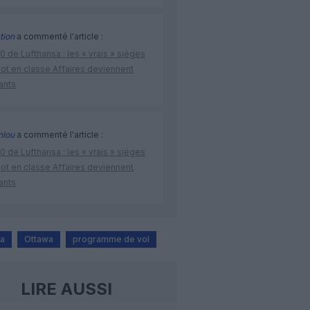
tion
a commenté l'article :
 de Lufthansa : les « vrais » sièges
lot en classe Affaires deviennent
ants
nlou
a commenté l'article :
 de Lufthansa : les « vrais » sièges
lot en classe Affaires deviennent
ants
da
Ottawa
programme de vol
LIRE AUSSI