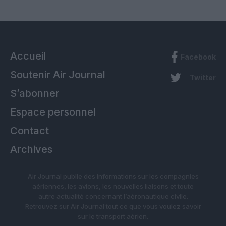
Accueil
Facebook
Soutenir Air Journal
Twitter
S’abonner
Espace personnel
Contact
Archives
Air Journal publie des informations sur les compagnies
aériennes, les avions, les nouvelles liaisons et toute
autre actualité concernant l’aéronautique civile.
Retrouvez sur Air Journal tout ce que vous voulez savoir
sur le transport aérien.