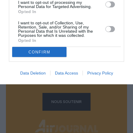
I want to opt-out of processing my
Aucun commentaire !
Personal Data for Targeted Advertising.
Opted In
I want to opt-out of Collection, Use,
LAISSER UN COMMENTAIRE
Retention, Sale, and/or Sharing of my
Personal Data that Is Unrelated with the
Purposes for which it was collected.
Opted In
FAIRE UN DON
CONFIRM
Appel aux lecteurs !
Soutenez Air Journal participez
à son
Data Deletion
Data Access
Privacy Policy
développement !
NOUS SOUTENIR