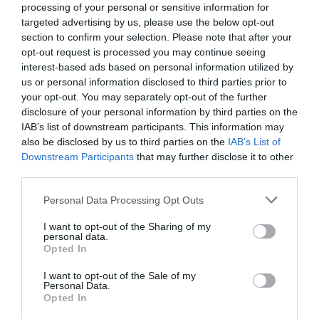
processing of your personal or sensitive information for
targeted advertising by us, please use the below opt-out
section to confirm your selection. Please note that after your
opt-out request is processed you may continue seeing
Vous avez apprécié l’article ?
interest-based ads based on personal information utilized by
Soutenez-nous, faites un don !
us or personal information disclosed to third parties prior to
your opt-out. You may separately opt-out of the further
disclosure of your personal information by third parties on the
NOUS SOUTENIR
IAB’s list of downstream participants. This information may
also be disclosed by us to third parties on the
IAB’s List of
Downstream Participants
that may further disclose it to other
third parties.
Personal Data Processing Opt Outs
PARTAGER L'ARTICLE
I want to opt-out of the Sharing of my
personal data.
Opted In
Facebook
Twitter
Pinterest
LinkedIn
Email
Print
I want to opt-out of the Sale of my
Personal Data.
Opted In