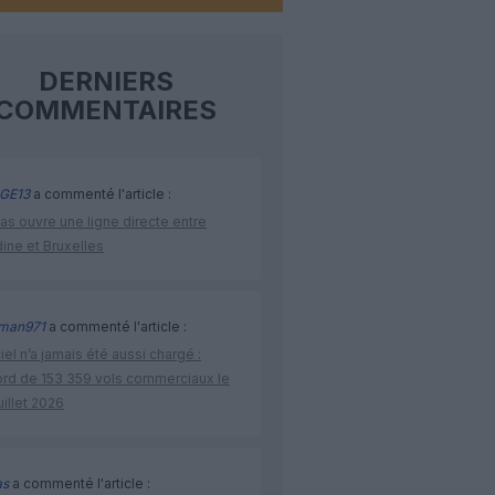
DERNIERS
COMMENTAIRES
GE13
a commenté l'article :
as ouvre une ligne directe entre
ine et Bruxelles
man971
a commenté l'article :
iel n’a jamais été aussi chargé :
ord de 153 359 vols commerciaux le
uillet 2026
as
a commenté l'article :