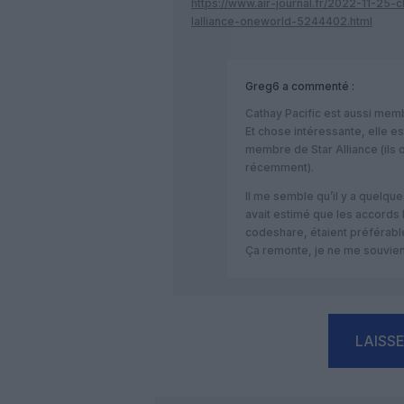
https://www.air-journal.fr/2022-11-25
lalliance-oneworld-5244402.html
Greg6
a commenté :
Cathay Pacific est aussi mem
Et chose intéressante, elle e
membre de Star Alliance (ils 
récemment).
Il me semble qu’il y a quelqu
avait estimé que les accords
codeshare, étaient préférable
Ça remonte, je ne me souvien
LAISS