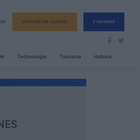
TER
SOUTENIR AIR JOURNAL
S'ABONNER
nt
Technologie
Tourisme
Histoire
Pratique
Hôtellerie
Voyages d’affaires
NES