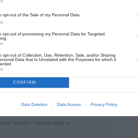
In
Facebook
Twitter
Pinterest
LinkedIn
Email
Print
o opt-out of the Sale of my Personal Data.
In
to opt-out of processing my Personal Data for Targeted
MENTAIRE(S)
ing.
In
o opt-out of Collection, Use, Retention, Sale, and/or Sharing
13 juin 2024 - 11 h 55 min
ersonal Data that Is Unrelated with the Purposes for which it
lected.
l y a quelques jours
In
e la Chine et les pays du golfe…
RÉPONDRE
CONFIRM
13 juin 2024 - 16 h 17 min
Data Deletion
Data Access
Privacy Policy
mbre “CONNECT” dispositif allégé et