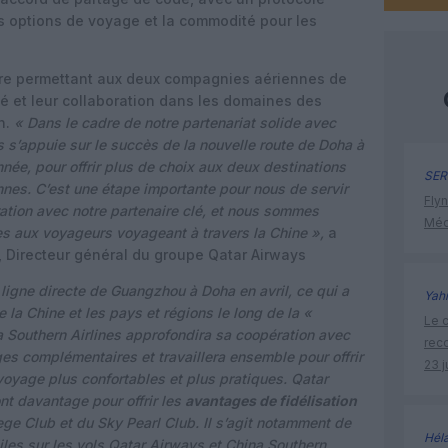
es options de voyage et la commodité pour les
adre permettant aux deux compagnies aériennes de
hé et leur collaboration dans les domaines des
n.
« Dans le cadre de notre partenariat solide avec
s s’appuie sur le succès de la nouvelle route de Doha à
née, pour offrir plus de choix aux deux destinations
SER
es. C’est une étape importante pour nous de servir
Flyn
ration avec notre partenaire clé, et nous sommes
Méd
es aux voyageurs voyageant à travers la Chine »,
a
irecteur général du groupe Qatar Airways
ligne directe de Guangzhou à Doha en avril, ce qui a
Yah
e la Chine et les pays et régions le long de la «
Le c
ina Southern Airlines approfondira sa coopération avec
rec
es complémentaires et travaillera ensemble pour offrir
23 j
oyage plus confortables et plus pratiques. Qatar
nt davantage pour offrir les
avantages de fidélisation
ege Club et du Sky Pearl Club. Il s’agit notamment de
Hél
iles sur les vols Qatar Airways et China Southern,