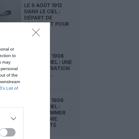
LE 9 AOÛT 1912
DANS LE CIEL :
DÉPART DE
BEAUMONT POUR
LA...
sonal or
LE 8 AOÛT 1908
ection to
DANS LE CIEL : UNE
ou may
DÉMONSTRATION
 personal
PUBLIQUE...
out of the
 downstream
B’s List of
LE 7 AOÛT 1909
DANS LE CIEL :
ROGER SOMMER
FAIT ENCORE
L’ACTUALITÉ