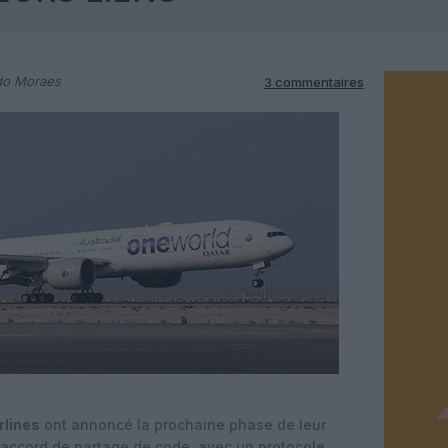
do Moraes
3 commentaires
rlines
ont annoncé la prochaine phase de leur
 accord de partage de code, avec un protocole