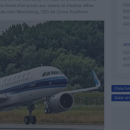
Visa
a forme d’un accès aux salons et d’autres offres
éte
ondu Han Wensheng, CEO de China Southern.
aux 
d’af
ND
Cont
et l
cor
China So
Qatar ai