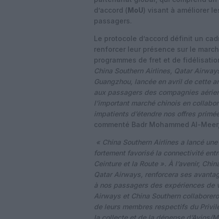
d’accord (
MoU
) visant à améliorer l
passagers.
Le protocole d’accord définit un c
renforcer leur présence sur le marc
programmes de fret et de fidélisatio
China Southern Airlines, Qatar Airway
Guangzhou, lancée en avril de cette an
aux passagers des compagnies aérienn
l’important marché chinois en collabo
impatients d’étendre nos offres primé
commenté Badr Mohammed Al-Meer, D
« China Southern Airlines a lancé une 
fortement favorisé la connectivité entr
Ceinture et la Route ». À l’avenir, Ch
Qatar Airways, renforcera ses avantag
à nos passagers des expériences de v
Airways et China Southern collaborero
de leurs membres respectifs du Privil
la collecte et de la dépense d’Avios/M