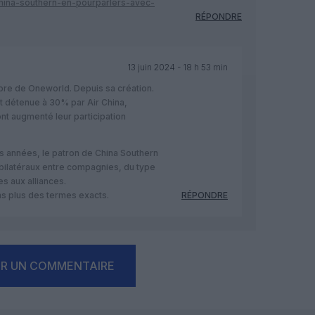
-china-southern-en-pourparlers-avec-
RÉPONDRE
13 juin 2024 - 18 h 53 min
bre de Oneworld. Depuis sa création.
st détenue à 30% par Air China,
ont augmenté leur participation
es années, le patron de China Southern
 bilatéraux entre compagnies, du type
s aux alliances.
s plus des termes exacts.
RÉPONDRE
ER UN COMMENTAIRE