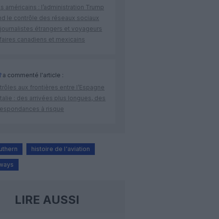
s américains : l’administration Trump
nd le contrôle des réseaux sociaux
journalistes étrangers et voyageurs
faires canadiens et mexicains
R
a commenté l'article :
rôles aux frontières entre l’Espagne
’Italie : des arrivées plus longues, des
respondances à risque
uthern
histoire de l'aviation
rways
LIRE AUSSI