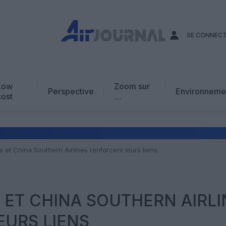
SE CONNEC
Low
Zoom sur
Perspective
Environneme
cost
…
Edito
En chiffres
Avis d’expert
 et China Southern Airlines renforcent leurs liens
AJ Académie
Vidéo
 ET CHINA SOUTHERN AIRLI
URS LIENS