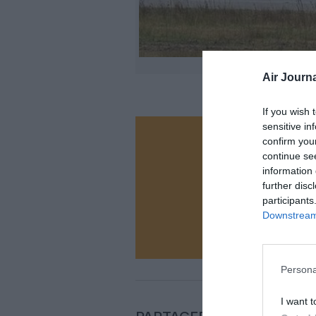
©Ch
Air Journa
If you wish 
sensitive in
confirm you
Vous ave
continue se
Soutenez
information 
further disc
participants
Downstream 
N
Persona
I want t