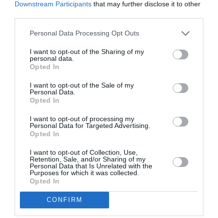
Downstream Participants
that may further disclose it to other
third parties.
Bouboule
a commenté :
17 juillet 2024 - 9 h 58 min
Personal Data Processing Opt Outs
Toujours les pleureuses et l’auto-flagellation bien
françaises…les JO c’est bientôt plus de 9 millions de billets
I want to opt-out of the Sharing of my
vendus…un record…et cet enthousiasme sans relâche au
personal data.
passage de la flamme olympique…il fallait voir l’ambiance de
Opted In
folie à Paris le week-end dernier…
I want to opt-out of the Sale of my
Personal Data.
RÉPONDRE
Opted In
I want to opt-out of processing my
Personal Data for Targeted Advertising.
FL360
a commenté :
17 juillet 2024 - 12 h
Opted In
48 min
I want to opt-out of Collection, Use,
Les huluberlus voient l’enthousiasme autour du
Retention, Sale, and/or Sharing of my
passage de la flamme olympique (120 000 € le droit
Personal Data that Is Unrelated with the
de passage par ville, à la charge des administrés),
Purposes for which it was collected.
Opted In
les autres la gabegie dont la France n’a évidemment
pas les moyens (3 300 milliards de dettes).
CONFIRM
La devise des JO est aussi devenue : “Plus vite,
plus fort, plus cher !”