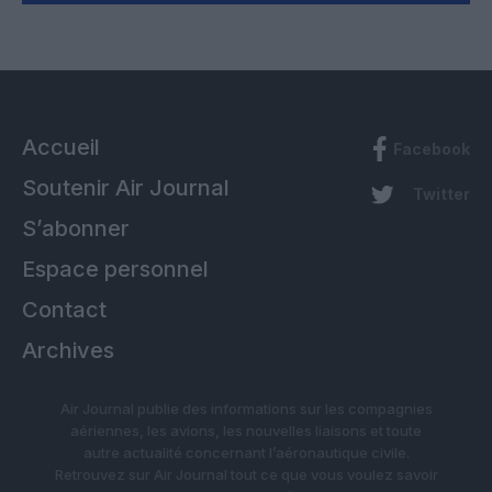
Accueil
Facebook
Soutenir Air Journal
Twitter
S’abonner
Espace personnel
Contact
Archives
Air Journal publie des informations sur les compagnies
aériennes, les avions, les nouvelles liaisons et toute
autre actualité concernant l’aéronautique civile.
Retrouvez sur Air Journal tout ce que vous voulez savoir