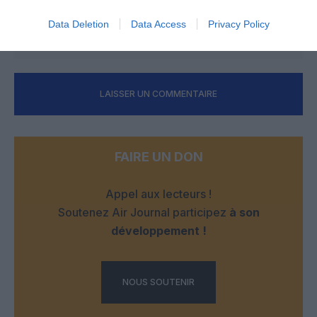
RÉPONDRE
Data Deletion
Data Access
Privacy Policy
LAISSER UN COMMENTAIRE
FAIRE UN DON
Appel aux lecteurs !
Soutenez Air Journal participez
à son
développement !
NOUS SOUTENIR