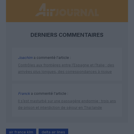
DERNIERS COMMENTAIRES
Joachim
a commenté l'article :
Contrôles aux frontières entre l’Espagne et l’Italie : des
arrivées plus longues, des correspondances à risque
Franck
a commenté l'article :
Il s’est masturbé sur une passagère endormie : trois ans
de prison et interdiction de séjour en Thaïlande
air france klm
delta air lines