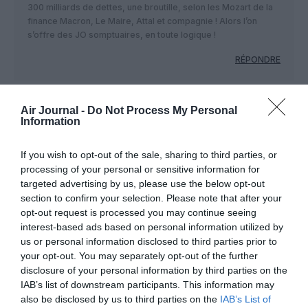
300 milliards de dettes, une broutille, selon les Mozart de la
finance Macron, Le Maire, Attal et compagnie ! Alors l’on
s’offre des JO somptuaires, en toute logique !
RÉPONDRE
Air Journal -
Do Not Process My Personal
CHATEAU ROUGE
a commenté :
16 juillet 2024 - 17 h 22
Information
min
Ce que ne dit pas le PDG de Delta Airlines, c’est si les
If you wish to opt-out of the sale, sharing to third parties, or
voyageurs américains se reportent sur un autre point
processing of your personal or sensitive information for
d’arrivée en Europe (Amsterdam,Londres, Francfort etc…)
targeted advertising by us, please use the below opt-out
pour ceux dont la destination finale n’est pas Paris. En effet.
section to confirm your selection. Please note that after your
pour ceux dont Paris n’est qu’une escale avant leur
opt-out request is processed you may continue seeing
destination finale en Europe, il est logique d’éviter Paris ne
interest-based ads based on personal information utilized by
serait ce que pour des raisons économiques car les vols sur
us or personal information disclosed to third parties prior to
Paris sont sans doute plus chers pendant les Jeux
your opt-out. You may separately opt-out of the further
Olympiques!
disclosure of your personal information by third parties on the
RÉPONDRE
IAB’s list of downstream participants. This information may
also be disclosed by us to third parties on the
IAB’s List of