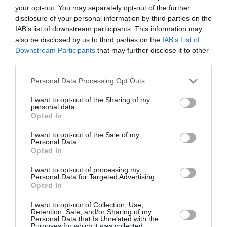
Soutenez Air Journal participez
à son
your opt-out. You may separately opt-out of the further
développement !
disclosure of your personal information by third parties on the
IAB’s list of downstream participants. This information may
also be disclosed by us to third parties on the
IAB’s List of
Downstream Participants
that may further disclose it to other
NOUS SOUTENIR
third parties.
Personal Data Processing Opt Outs
I want to opt-out of the Sharing of my
personal data.
Opted In
DERNIERS COMMENTAIRES
I want to opt-out of the Sale of my
Personal Data.
Opted In
I want to opt-out of processing my
Autre ligne espérée :
a commenté l'article :
Personal Data for Targeted Advertising.
Opted In
Bruxelles–Porto : Transavia ouvre une nouvelle liaison
loisirs à partir de décembre 2026
I want to opt-out of Collection, Use,
Retention, Sale, and/or Sharing of my
Personal Data that Is Unrelated with the
Purposes for which it was collected.