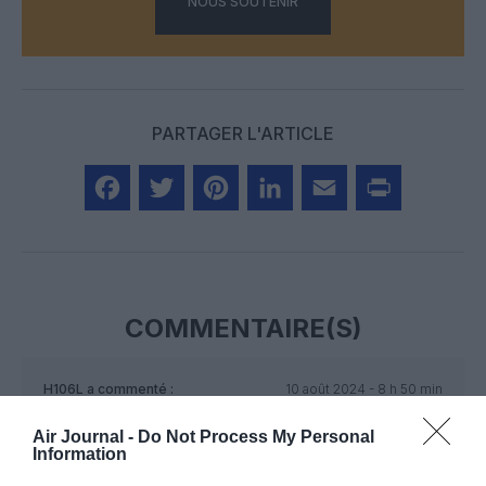
NOUS SOUTENIR
PARTAGER L'ARTICLE
Facebook
Twitter
Pinterest
LinkedIn
Email
Print
COMMENTAIRE(S)
H106L
a commenté :
10 août 2024 - 8 h 50 min
Dans quel monde étrange vivons nous ? Désormais il faut la
Air Journal -
Do Not Process My Personal
décision d’un tribunal pour que certains soient obligés de
Information
respecter la loi ?