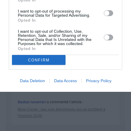
Opted In
I want to opt-out of processing my
Personal Data for Targeted Advertising.
Opted In
I want to opt-out of Collection, Use,
Retention, Sale, and/or Sharing of my
Personal Data that Is Unrelated with the
Purposes for which it was collected.
DERNIERS COMMENTAIRES
Opted In
CONFIRM
Mathématiques
a commenté l'article :
19 h 23 sans escale : le Boeing 777F de National
Data Deletion
Data Access
Privacy Policy
Airlines relie l’Écosse à l’Australie
Badissi novembri
a commenté l'article :
Nice–Corse : ces vols électriques qui se profilent à
l’horizon 2030