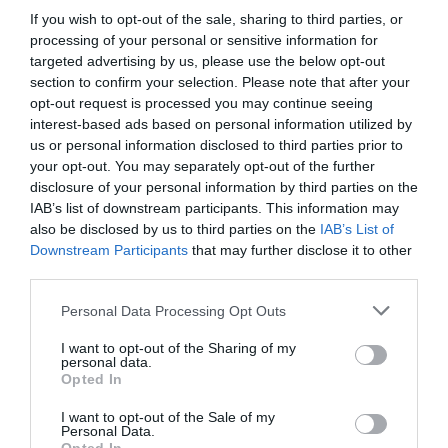
De toutes façons, un autre tribunal considérera après coup,
If you wish to opt-out of the sale, sharing to third parties, or
que ce ne sont que des actes ‘bon enfant’ selon l’expression
processing of your personal or sensitive information for
de notre incomparable Castéa-Jaja-Yaya
targeted advertising by us, please use the below opt-out
section to confirm your selection. Please note that after your
RÉPONDRE
opt-out request is processed you may continue seeing
interest-based ads based on personal information utilized by
us or personal information disclosed to third parties prior to
your opt-out. You may separately opt-out of the further
LAISSER UN COMMENTAIRE
disclosure of your personal information by third parties on the
IAB’s list of downstream participants. This information may
also be disclosed by us to third parties on the
IAB’s List of
Downstream Participants
that may further disclose it to other
FAIRE UN DON
third parties.
Appel aux lecteurs !
Personal Data Processing Opt Outs
Soutenez Air Journal participez
à son
I want to opt-out of the Sharing of my
développement !
personal data.
Opted In
I want to opt-out of the Sale of my
Personal Data.
NOUS SOUTENIR