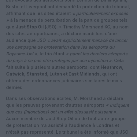
Bristol et Liverpool ont demandé la protection du tribunal,
affirmant que les sites étaient
« particulièrement exposés
»
à la menace de perturbation de la part de groupes tels
que
Just Stop Oil (
JSO). » Timothy Morshead KC, au nom
des sites aéroportuaires, a déclaré mardi lors d’une
audience que JSO
« avait explicitement menacé de lancer
une campagne de protestation dans les aéroports du
Royaume-Uni »
, le trio étant
« parmi les derniers aéroports
du pays à ne pas être protégés par une injonction »
. Cela
fait suite à plusieurs autres aéroports, dont
Heathrow,
Gatwick, Stansted, Luton et East Midlands
, qui ont
obtenu des ordonnances judiciaires similaires le mois
dernier.
Dans ses observations écrites, M. Morshead a déclaré
que les preuves provenant d’autres aéroports
« indiquent
que ces (injonctions) ont un effet dissuasif puissant ».
Aucun membre de Just Stop Oil ou de tout autre groupe
de protestation n’a assisté à l’audience à Londres et
n’était pas représenté. Le tribunal a été informé que JSO