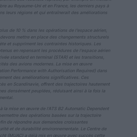
libre au Royaume-Uni et en France, les derniers pays à
s leurs régions et qui entraînerait des améliorations
e plus de 10 % dans les opérations de l’espace aérien,
 devons mettre en place des changements structurels
te et suppriment les contraintes historiques. Les
btenus en repensant les procédures de l’espace aérien
arrivée standard en terminal (STAR) et les transitions,
acités des avions modernes. La mise en œuvre
tion Performance with Authorisation Required) dans
ment des améliorations significatives. Ces
s en Scandinavie, offrent des trajectoires hautement
ones densément peuplées, réduisant ainsi à la fois la
mental.
é à la mise en œuvre de l’ATS B2 Automatic Dependent
ermettre des opérations basées sur la trajectoire
afin de répondre aux demandes croissantes
curité et de durabilité environnementale. Le Centre de
richt (MUAC) a déjà mis en œuvre avec succès cette