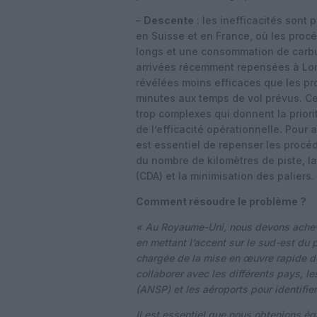
–
Descente
: les inefficacités sont 
en Suisse et en France, où les procé
longs et une consommation de carbur
arrivées récemment repensées à Lon
révélées moins efficaces que les p
minutes aux temps de vol prévus. Ce
trop complexes qui donnent la priori
de l’efficacité opérationnelle. Pour 
est essentiel de repenser les procéd
du nombre de kilomètres de piste, 
(CDA) et la minimisation des paliers.
Comment résoudre le problème ?
« Au Royaume-Uni, nous devons achev
en mettant l’accent sur le sud-est du p
chargée de la mise en œuvre rapide d
collaborer avec les différents pays, l
(ANSP) et les aéroports pour identifie
Il est essentiel que nous obtenions é