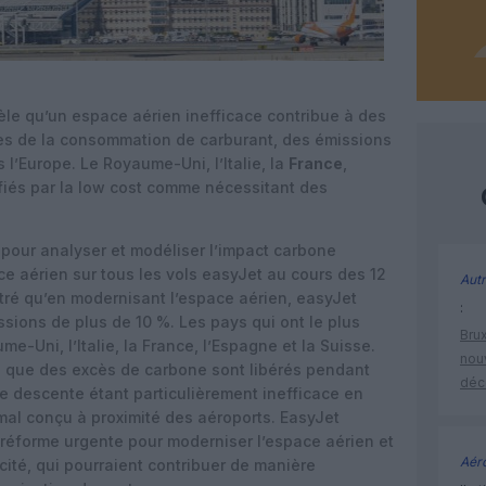
èle qu’un espace aérien inefficace contribue à des
les de la consommation de carburant, des émissions
 l’Europe. Le Royaume-Uni, l’Italie, la
France
,
ifiés par la low cost comme nécessitant des
pour analyser et modéliser l’impact carbone
ace aérien sur tous les vols easyJet au cours des 12
Autr
ntré qu’en modernisant l’espace aérien, easyJet
:
ssions de plus de 10 %. Les pays qui ont le plus
Brux
e-Uni, l’Italie, la France, l’Espagne et la Suisse.
nouv
 que des excès de carbone sont libérés pendant
déc
de descente étant particulièrement inefficace en
 mal conçu à proximité des aéroports. EasyJet
éforme urgente pour moderniser l’espace aérien et
Aéro
cité, qui pourraient contribuer de manière