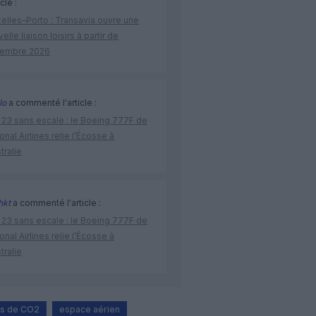
icle :
elles–Porto : Transavia ouvre une
elle liaison loisirs à partir de
embre 2026
lo
a commenté l'article :
 23 sans escale : le Boeing 777F de
onal Airlines relie l’Écosse à
stralie
hkt
a commenté l'article :
 23 sans escale : le Boeing 777F de
onal Airlines relie l’Écosse à
stralie
ns de CO2
espace aérien