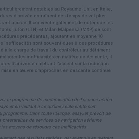
particulièrement notables au Royaume-Uni, en Italie,
dures d’arrivée entraînent des temps de vol plus
ant accrue. Il convient également de noter que les
dres Luton (LTN) et Milan Malpensa (MXP) se sont
rocédures précédentes, ajoutant en moyenne 10
s inefficacités sont souvent dues à des procédures
té à la charge de travail du contrôleur au détriment
améliorer les inefficacités en matière de descente, il
ures d’arrivée en mettant l’accent sur la réduction
la mise en œuvre d’approches en descente continue
er le programme de modernisation de l’espace aérien
ays et en veillant à ce qu’une seule entité soit
u programme. Dans toute l’Europe, easyJet prévoit de
es prestataires de services de navigation aérienne
r les moyens de résoudre ces inefficacités.
galement des résultats rapides, par exemple en mettant