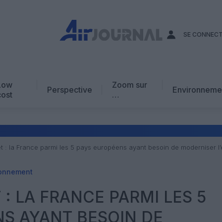
SE CONNEC
Low
Zoom sur
Perspective
Environneme
cost
…
Edito
En chiffres
Avis d’expert
t : la France parmi les 5 pays européens ayant besoin de moderniser 
AJ Académie
ronnement
Vidéo
: LA FRANCE PARMI LES 5
S AYANT BESOIN DE