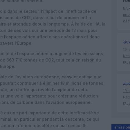
bonisation du secteur.
l'art
Brux
ois dans le secteur, l’impact de l’inefficacité de
nouv
issions de CO2, dans le but de prouver enfin
déc
re et attendue depuis longtemps. À l’aide de l’IA, la
un de ses vols sur une période de 12 mois pour
e l’espace aérien affecte ses opérations et donc
@Ti
ravers l’Europe.
19 h
icacité de l’espace aérien a augmenté les émissions
Nati
 de 663 710 tonnes de CO2, tout cela en raison du
l’Au
 Europe.
ble de l’aviation européenne, easyJet estime que
pourrait contribuer à éliminer 18 millions de tonnes
atpl
e, un chiffre qui révèle l’ampleur de cette
19 h
tuer une voie importante pour créer une réduction
Nati
sions de carbone dans l’aviation européenne.
l’Au
lé qu’une part importante de cette inefficacité se
rminal, en particulier pendant la descente, ce qui
aérien inférieur obsolète ou mal conçu. Si
émissio