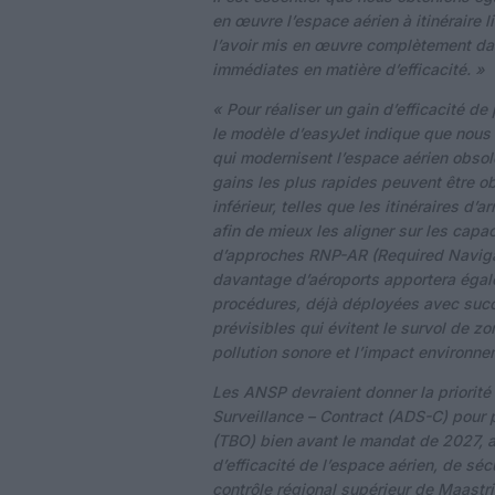
en œuvre l’espace aérien à itinéraire 
l’avoir mis en œuvre complètement dan
immédiates en matière d’efficacité. »
« Pour réaliser un gain d’efficacité d
le modèle d’easyJet indique que nous
qui modernisent l’espace aérien obsolè
gains les plus rapides peuvent être o
inférieur, telles que les itinéraires d’
afin de mieux les aligner sur les cap
d’approches RNP-AR (Required Naviga
davantage d’aéroports apportera égale
procédures, déjà déployées avec succè
prévisibles qui évitent le survol de z
pollution sonore et l’impact environne
Les ANSP devraient donner la priorit
Surveillance – Contract (ADS-C) pour p
(TBO) bien avant le mandat de 2027, 
d’efficacité de l’espace aérien, de sé
contrôle régional supérieur de Maast