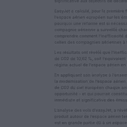
significative aux objectifs de décar
EasyJet a calculé, pour la première f
l’espace aérien européen sur les ém
pourquoi une réforme est si nécessai
compagnie aérienne a surveillé chac
comprendre comment l’inefficacité d
celles des compagnies aériennes à t
Les résultats ont révélé que l’ineff
de CO2 de 10,62 %, soit l’équivalent
régime actuel de l’espace aérien en
En appliquant son analyse à l’ensem
la modernisation de l’espace aérien 
de CO2 du ciel européen chaque anné
opportunité – et qui pourrait consti
immédiate et significative des émis
L’analyse des vols d’easyJet, a révé
produit autour de l’espace aérien te
est en grande partie dû à un espace 