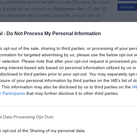
 un problème universel dans toute l’Europe, les plus
europe
s d’easyJet se situent au
Royaume-Uni
– 7 des 10
t en direction de Londres Gatwick, le sud-est du
lièrement problématique en raison d’une forte
ité.
l -
Do Not Process My Personal Information
diction sur son espace aérien et le nouveau
 manifeste à soutenir la modernisation de l’espace
to opt-out of the sale, sharing to third parties, or processing of your per
 que ces changements soient plus proches que jamais
formation for targeted advertising by us, please use the below opt-out s
puisse devenir un leader international dans la
r selection. Please note that after your opt-out request is processed y
rien”
, estime easyJet.
eing interest-based ads based on personal information utilized by us or
disclosed to third parties prior to your opt-out. You may separately opt-
lus besoin d’améliorations sont le Royaume-Uni,
losure of your personal information by third parties on the IAB’s list of
Suisse. Par exemple, les vols entre Londres Gatwick et
. This information may also be disclosed by us to third parties on the
IA
19 % d’émissions excédentaires.
Participants
that may further disclose it to other third parties.
s les plus inefficaces dans chacun de ces pays :
de Palma de Majorque à Londres Gatwick
l Data Processing Opt Outs
de Faro à Londres Gatwick
 Londres Gatwick à Malpensa
o opt-out of the Sharing of my personal data.
o à Genève