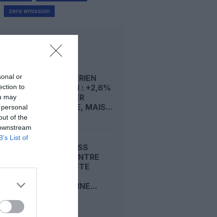
zero emission
LIRE AUSSI
sonal or
TRAFIC AÉRIEN
ection to
EUROPÉEN : +2,6%
AU PREMIER
ou may
SEMESTRE, MAIS...
 personal
out of the
 downstream
B’s List of
AIR EXPRESS
ALGERIA ENTRE
SUR LA LISTE
NOIRE
EUROPÉENNE...