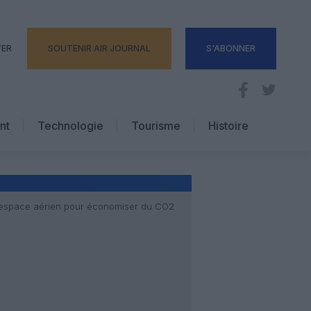
TER
SOUTENIR AIR JOURNAL
S'ABONNER
nt
Technologie
Tourisme
Histoire
Pratique
Hôtellerie
Voyages d’affaires
l’espace aérien pour économiser du CO2