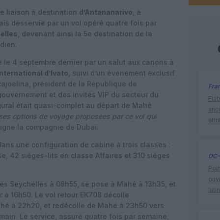
e liaison à destination
d’Antananarivo
, à
mais desservie par un vol opéré quatre fois par
elles
, devenant ainsi la 5e destination de la
dien.
e le 4 septembre dernier par un salut aux canons à
nternational d’Ivato
, suivi d’un événement exclusif
ajoelina, président de la République de
Fra
ouvernement et des invités VIP du secteur du
Fia
gural était quasi-complet au départ de Mahé
ano
uses options de voyage proposées par ce vol qui
attr
igne la compagnie de Dubaï.
ans une configuration de cabine à trois classes :
se, 42 sièges-lits en classe Affaires et 310 sièges
DC-
Poin
ouvr
les Seychelles à 08h55, se pose à Mahé à 13h35, et
lati
ir à 16h50. Le vol retour EK708 décolle
Mahé à 22h20, et redécolle de Mahé à 23h50 vers
emain. Le service, assuré quatre fois par semaine,