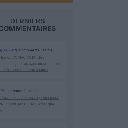
DERNIERS
COMMENTAIRES
nçois Marty
a commenté l'article :
bilité du COMAC C919 : des
malies signalées dans un document
ibué à China Southern Airlines
10
a commenté l'article :
te‑à‑Pitre – Panama City : Air France
e un pont aérien vers l’Amérique
ne