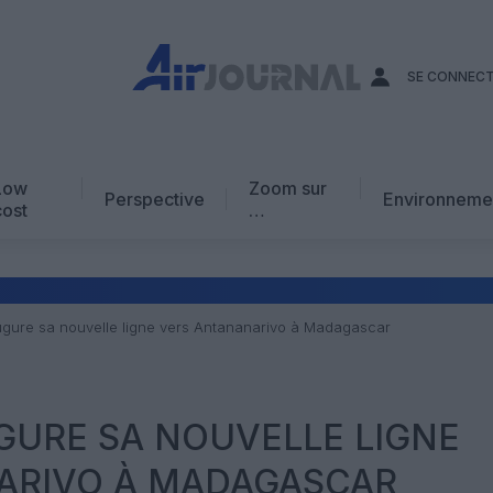
SE CONNEC
Low
Zoom sur
Perspective
Environneme
cost
…
Edito
En chiffres
Avis d’expert
ugure sa nouvelle ligne vers Antananarivo à Madagascar
AJ Académie
Vidéo
GURE SA NOUVELLE LIGNE
ARIVO À MADAGASCAR