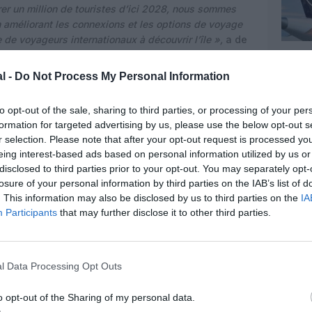
irer un million de touristes d’ici 2028, nous sommes
 améliorant les connexions et les options de voyage
de voyageurs internationaux à découvrir l’île »,
a de
sident délégué et directeur commercial d’Emirates.
l -
Do Not Process My Personal Information
ra une connectivité avec plus de
140 destinations
de
la stratégie du ministère du Tourisme visant à
to opt-out of the sale, sharing to third parties, or processing of your per
faire découvrir aux voyageurs internationaux les
formation for targeted advertising by us, please use the below opt-out s
l’île.
r selection. Please note that after your opt-out request is processed y
eing interest-based ads based on personal information utilized by us or
disclosed to third parties prior to your opt-out. You may separately opt-
losure of your personal information by third parties on the IAB’s list of
. This information may also be disclosed by us to third parties on the
IA
Participants
that may further disclose it to other third parties.
l Data Processing Opt Outs
o opt-out of the Sharing of my personal data.