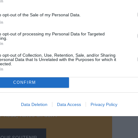
In
o opt-out of the Sale of my Personal Data.
In
to opt-out of processing my Personal Data for Targeted
ing.
In
o opt-out of Collection, Use, Retention, Sale, and/or Sharing
ersonal Data that Is Unrelated with the Purposes for which it
lected.
In
©Emirates
CONFIRM
Data Deletion
Data Access
Privacy Policy
z apprécié l’article ?
-nous, faites un don !
OUS SOUTENIR