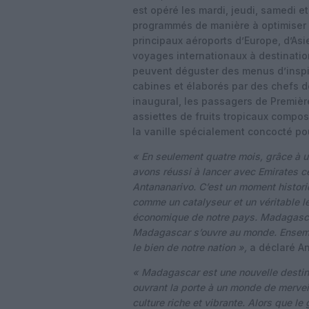
est opéré les mardi, jeudi, samedi e
programmés de manière à optimiser 
principaux aéroports d’Europe, d’Asi
voyages internationaux à destinati
peuvent déguster des menus d’inspir
cabines et élaborés par des chefs d
inaugural, les passagers de Première
assiettes de fruits tropicaux compo
la vanille spécialement concocté pou
« En seulement quatre mois, grâce à u
avons réussi à lancer avec Emirates ce
Antananarivo. C’est un moment histori
comme un catalyseur et un véritable l
économique de notre pays. Madagascar 
Madagascar s’ouvre au monde. Ensemble
le bien de notre nation »,
a déclaré An
« Madagascar est une nouvelle destin
ouvrant la porte à un monde de merveill
culture riche et vibrante. Alors que 