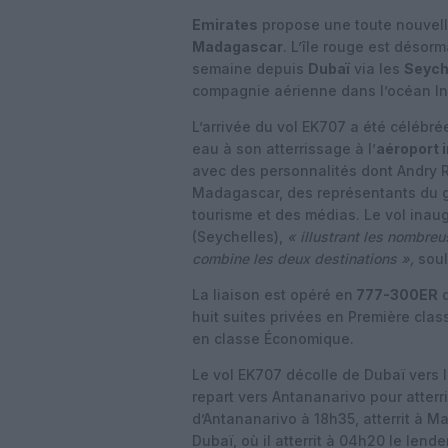
Emirates
propose une toute nouvell
Madagascar
. L’île rouge est désor
semaine depuis
Dubaï
via les
Seych
compagnie aérienne dans l’océan In
L’arrivée du vol EK707 a été célébré
eau à son atterrissage à l’
aéroport i
avec des personnalités dont Andry R
Madagascar, des représentants du g
tourisme et des médias. Le vol inau
(Seychelles),
« illustrant les nombre
combine les deux destinations »,
soul
La liaison est opéré en
777-300ER
d
huit suites privées en Première clas
en classe Économique.
Le vol EK707 décolle de Dubaï vers 
repart vers Antananarivo pour atterr
d’Antananarivo à 18h35, atterrit à 
Dubaï, où il atterrit à 04h20 le lend