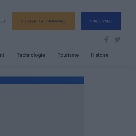
TER
SOUTENIR AIR JOURNAL
S'ABONNER
nt
Technologie
Tourisme
Histoire
Pratique
Hôtellerie
Voyages d’affaires