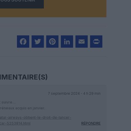
Facebook
Twitter
Pinterest
LinkedIn
Email
Print
MENTAIRE(S)
7 septembre 2024 - 4 h 29 min
t suivre…
réneaux acquis en janvier.
qatar-airways-obtient-le-droit-de-lancer-
ar-5253814.html
RÉPONDRE