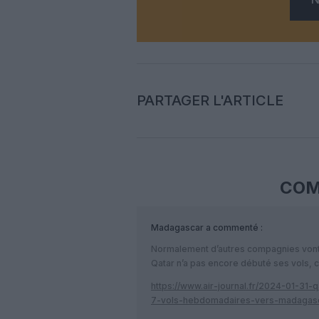
PARTAGER L'ARTICLE
COM
Madagascar
a commenté :
Normalement d’autres compagnies von
Qatar n’a pas encore débuté ses vols, c
https://www.air-journal.fr/2024-01-31-
7-vols-hebdomadaires-vers-madagasc