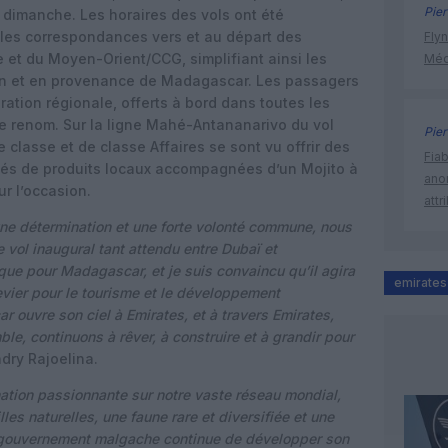
Pier
t dimanche. Les horaires des vols ont été
les correspondances vers et au départ des
Flyn
e et du Moyen-Orient/CCG, simplifiant ainsi les
Méd
on et en provenance de Madagascar. Les passagers
ation régionale, offerts à bord dans toutes les
e renom. Sur la ligne Mahé-Antananarivo du vol
Pier
 classe et de classe Affaires se sont vu offrir des
Fia
sés de produits locaux accompagnées d’un Mojito à
ano
r l’occasion.
attr
ne détermination et une forte volonté commune, nous
 vol inaugural tant attendu entre Dubaï et
que pour Madagascar, et je suis convaincu qu’il agira
emirates
evier pour le tourisme et le développement
ouvre son ciel à Emirates, et à travers Emirates,
, continuons à rêver, à construire et à grandir pour
dry Rajoelina.
ation passionnante sur notre vaste réseau mondial,
es naturelles, une faune rare et diversifiée et une
le gouvernement malgache continue de développer son