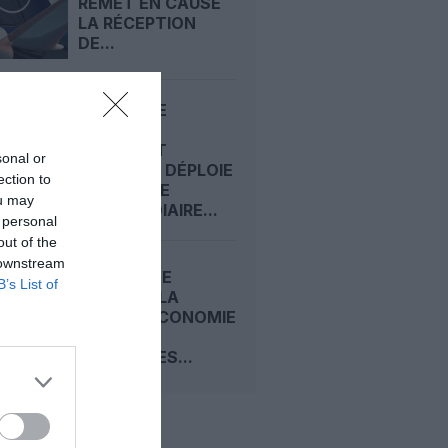
REMET EN CAUSE
LA RÉCEPTION
DE...
ECONOMIE
PREMIUM :
COMMENT
sonal or
EMIRATES DÉPLOIE
ection to
SA CLASSE
ou may
INTERMÉDIAIRE...
 personal
out of the
 downstream
CARNET DE
B’s List of
VOYAGE : LA
CLASSE ECONOMIE
PREMIUM
D’EMIRATES...