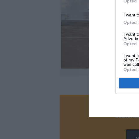
Opted 
I want t
Opted 
I want 
Advertis
Opted 
I want t
of my P
was col
Opted 
Vous ave
Soutenez
N