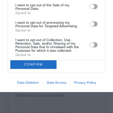
développement !
I want to opt-out of the Sale of my
Personal Data.
Opted In
NOUS SOUTENIR
I want to opt-out of processing my
Personal Data for Targeted Advertising.
Opted In
I want to opt-out of Collection, Use,
Retention, Sale, and/or Sharing of my
Personal Data that Is Unrelated with the
Purposes for which it was collected.
Opted In
DERNIERS COMMENTAIRES
CONFIRM
Data Deletion
Data Access
Privacy Policy
Mathématiques
a commenté l'article :
19 h 23 sans escale : le Boeing 777F de National
Airlines relie l’Écosse à l’Australie