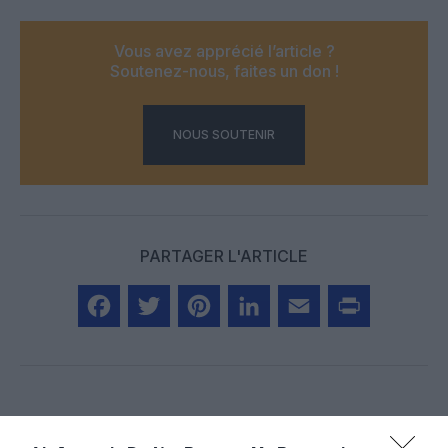
Vous avez apprécié l’article ?
Soutenez-nous, faites un don !
NOUS SOUTENIR
PARTAGER L'ARTICLE
Facebook
Twitter
Pinterest
LinkedIn
Email
Print
COMMENTAIRE(S)