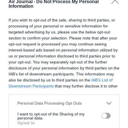
Air Journal -
Do Not Process My Personal
Information
NT
a commenté :
11 septembre 2024 - 10 h
34 min
If you wish to opt-out of the sale, sharing to third parties, or
processing of your personal or sensitive information for
Ne jamais oublier que le taux de remplissage n’est pas
targeted advertising by us, please use the below opt-out
indicateur financier… Facile de remplir un avion si on brade le
section to confirm your selection. Please note that after your
prix des billets^^ Par contre gagner de l’argent c’est autre
opt-out request is processed you may continue seeing
chose
interest-based ads based on personal information utilized by
RÉPONDRE
us or personal information disclosed to third parties prior to
your opt-out. You may separately opt-out of the further
disclosure of your personal information by third parties on the
IAB’s list of downstream participants. This information may
LAISSER UN COMMENTAIRE
also be disclosed by us to third parties on the
IAB’s List of
Downstream Participants
that may further disclose it to other
third parties.
FAIRE UN DON
Personal Data Processing Opt Outs
I want to opt-out of the Sharing of my
Appel aux lecteurs !
personal data.
Opted In
Soutenez Air Journal participez
à son