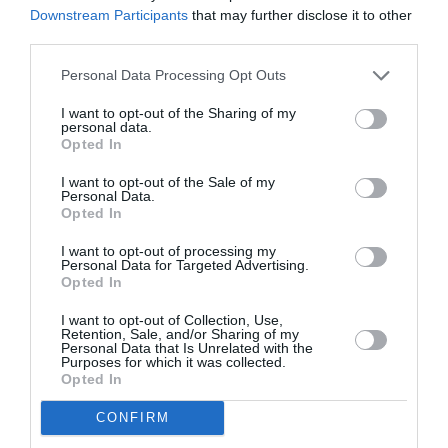
Downstream Participants
that may further disclose it to other
RÉPONDRE
third parties.
Personal Data Processing Opt Outs
Filoustyle
a commenté :
25 septembre 2024 - 9 h
I want to opt-out of the Sharing of my
personal data.
18 min
Opted In
Le plus bel avion du moment sur cette route quelle beauté 😍
que j’avais eu la chance de prendre lors d’un retour de
I want to opt-out of the Sale of my
Personal Data.
Colombo.
Opted In
RÉPONDRE
I want to opt-out of processing my
Personal Data for Targeted Advertising.
Opted In
CecildeMille
a commenté :
25 septembre 2024 - 12 h
I want to opt-out of Collection, Use,
Retention, Sale, and/or Sharing of my
21 min
Personal Data that Is Unrelated with the
Purposes for which it was collected.
Un jour, il faudra faire le compte de ce que les sanctions et
Opted In
contre-sanctions ont coûté à l’économie allemande. Les
pertes sont assez colossales. C’est un peu vrai pour tous les
CONFIRM
pays de l’UE,(cf deux articles économiques du Monde
(24/09), “La grande panne de l’industrie européenne” et