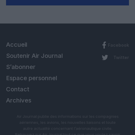
Accueil
Facebook
Soutenir Air Journal
Twitter
S’abonner
Espace personnel
Contact
Archives
Air Journal publie des informations sur les compagnies
aériennes, les avions, les nouvelles liaisons et toute
autre actualité concernant l’aéronautique civile.
Retrouvez sur Air Journal tout ce que vous voulez savoir