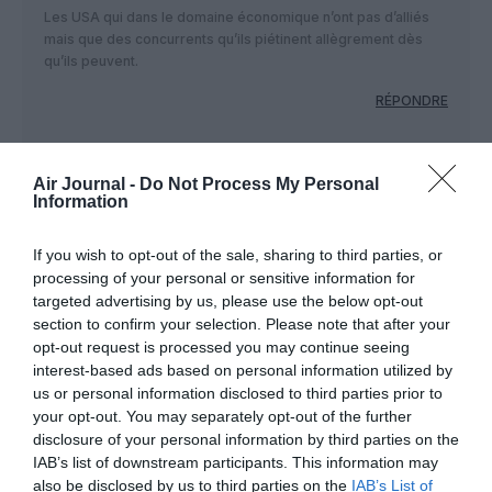
Les USA qui dans le domaine économique n’ont pas d’alliés
mais que des concurrents qu’ils piétinent allègrement dès
qu’ils peuvent.
RÉPONDRE
Laurent B
a commenté :
24 septembre 2024 -
Air Journal -
Do Not Process My Personal
Information
17 h 16 min
Vous avez parfaitement décrit la situation, hélas !
If you wish to opt-out of the sale, sharing to third parties, or
RÉPONDRE
processing of your personal or sensitive information for
targeted advertising by us, please use the below opt-out
section to confirm your selection. Please note that after your
opt-out request is processed you may continue seeing
interest-based ads based on personal information utilized by
NT
a commenté :
24 septembre 2024 - 17 h
us or personal information disclosed to third parties prior to
05 min
your opt-out. You may separately opt-out of the further
disclosure of your personal information by third parties on the
Cela occasionne des détours oui, mais que dire l’appareil
utilisé, un A340-300 (très bel avion au passage), très
IAB’s list of downstream participants. This information may
gourmant en carburant…
also be disclosed by us to third parties on the
IAB’s List of