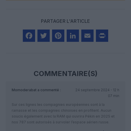
PARTAGER L'ARTICLE
Facebook
Twitter
Pinterest
LinkedIn
Email
Print
COMMENTAIRE(S)
Momoderabat
a commenté :
24 septembre 2024 - 12 h
07 min
Sur ces lignes les compagnies européennes sont à la
ramasse et les compagnies chinoises en profitent. Aucun
soucis également avec la RAM qui ouvrira Pékin en 2025 et
nos 787 sont autorisés à survoler l’espace aérien russe.