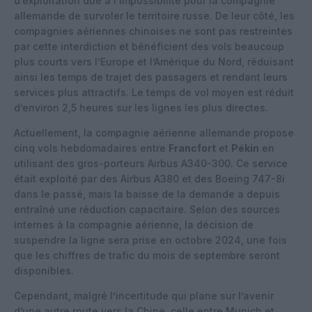
d’exploitation due à l’impossibilité pour la compagnie
allemande de survoler le territoire russe. De leur côté, les
compagnies aériennes chinoises ne sont pas restreintes
par cette interdiction et bénéficient des vols beaucoup
plus courts vers l’Europe et l’Amérique du Nord, réduisant
ainsi les temps de trajet des passagers et rendant leurs
services plus attractifs. Le temps de vol moyen est réduit
d’environ 2,5 heures sur les lignes les plus directes.
Actuellement, la compagnie aérienne allemande propose
cinq vols hebdomadaires entre
Francfort
et
Pékin
en
utilisant des gros-porteurs Airbus A340-300. Ce service
était exploité par des Airbus A380 et des Boeing 747-8i
dans le passé, mais la baisse de la demande a depuis
entraîné une réduction capacitaire. Selon des sources
internes à la compagnie aérienne, la décision de
suspendre la ligne sera prise en octobre 2024, une fois
que les chiffres de trafic du mois de septembre seront
disponibles.
Cependant, malgré l’incertitude qui plane sur l’avenir
d’une autre route vers la Chine, celle entre Munich et