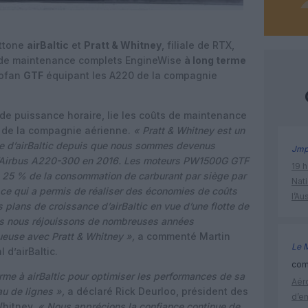
ettone
airBaltic
et
Pratt & Whitney
, filiale de RTX,
 de maintenance complets EngineWise
à long terme
bofan
GTF
équipant les A220 de la compagnie
 de puissance horaire, lie les coûts de maintenance
urs de la compagnie aérienne.
« Pratt & Whitney est un
te d’airBaltic depuis que nous sommes devenus
Jm
 l’Airbus A220-300 en 2016. Les moteurs PW1500G GTF
19 h
e 25 % de la consommation de carburant par siège par
Nati
ce qui a permis de réaliser des économies de coûts
l’Au
 plans de croissance d’airBaltic en vue d’une flotte de
s nous réjouissons de nombreuses années
ueuse avec Pratt & Whitney »,
a commenté Martin
Le 
 d’airBaltic.
comm
rme à airBaltic pour optimiser les performances de sa
Aéro
au de lignes »,
a déclaré Rick Deurloo, président des
d’e
Whitney.
« Nous apprécions la confiance continue de