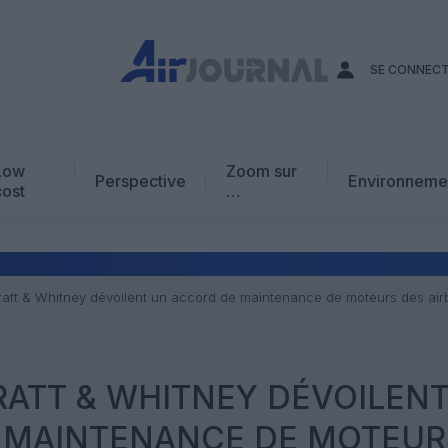
SE CONNEC
Low
Zoom sur
Perspective
Environneme
cost
…
Edito
En chiffres
Avis d’expert
 Pratt & Whitney dévoilent un accord de maintenance de moteurs des ai
AJ Académie
Vidéo
PRATT & WHITNEY DÉVOILEN
 MAINTENANCE DE MOTEUR