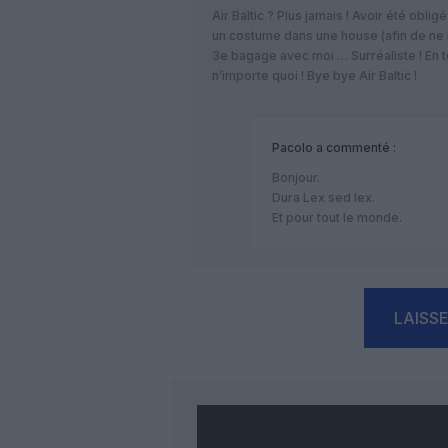
Air Baltic ? Plus jamais ! Avoir été obli
un costume dans une house (afin de ne 
3e bagage avec moi … Surréaliste ! En t
n’importe quoi ! Bye bye Air Baltic !
Pacolo
a commenté :
Bonjour.
Dura Lex sed lex.
Et pour tout le monde.
LAISS