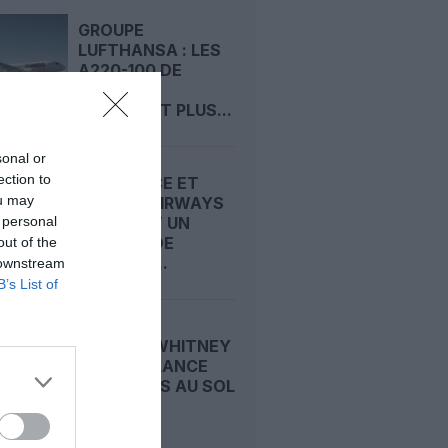
GROUPE
LUFTHANSA : LES
A220-100 DE
SWISS NE
DEVRAIENT PLUS...
sonal or
ection to
AIR FRANCE ET
ou may
CYPRUS AIRWAYS
 personal
SCELLENT UN
ACCORD DE
out of the
PARTAGE...
 downstream
B’s List of
PRATT & WHITNEY
CANADA LANCE
LES ESSAIS AU SOL
DE SON...