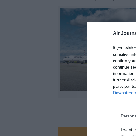
Air Journa
If you wish 
sensitive in
confirm you
continue se
information 
further disc
participants
Downstream 
Persona
I want t