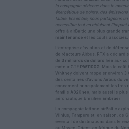
la compagnie aérienne dans le moteur G
énergétique de pointe, des émissions 
faible. Ensemble, nous partageons un 
accessible tout en réduisant l’impact
offre à airBaltic une plus grande tra
maintenance
et les coûts associés.
L’entreprise d’aviation et de défens
de réacteurs Airbus. RTX a déclaré
de
3 milliards de dollars
liée aux co
moteur GTF
PW1100G
. Mais le coût 
Whitney doivent rappeler environ 3 
des centaines d’avions Airbus doive
concernent principalement les très 
famille
A320neo
, mais aussi le plus
aéronautique brésilien
Embraer
.
La compagnie lettone airBaltic exploi
Vilnius, Tampere et, en saison, de G
éventail de destinations dans le ré
au Moyen-Orient, en Afrique du Nor