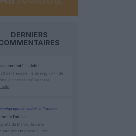
DERNIERS
COMMENTAIRES
p
a commenté l'article :
 23 sans escale : le Boeing 777F de
onal Airlines relie l’Écosse à
stralie
Monégasque du sud de la France
a
enté l'article :
ports du Maroc : la carte
mbarquement passe au tout