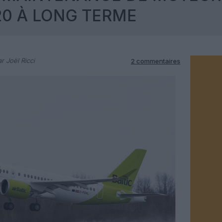
20 À LONG TERME
r Joël Ricci
2 commentaires