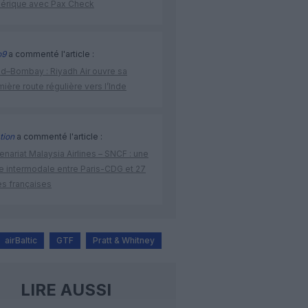
érique avec Pax Check
o9
a commenté l'article :
ad–Bombay : Riyadh Air ouvre sa
ière route régulière vers l’Inde
tion
a commenté l'article :
enariat Malaysia Airlines – SNCF : une
re intermodale entre Paris-CDG et 27
es françaises
airBaltic
GTF
Pratt & Whitney
LIRE AUSSI