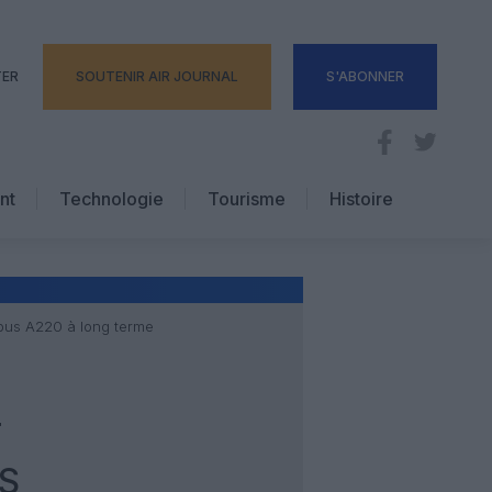
TER
SOUTENIR AIR JOURNAL
S'ABONNER
nt
Technologie
Tourisme
Histoire
Pratique
Hôtellerie
Voyages d’affaires
rbus A220 à long terme
T
S