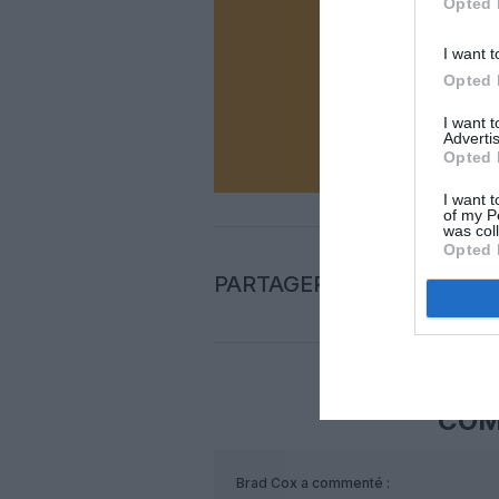
Opted 
Vous ave
Soutenez
I want t
Opted 
I want 
N
Advertis
Opted 
I want t
of my P
was col
Opted 
PARTAGER L'ARTICLE
COM
Brad Cox
a commenté :