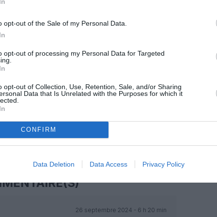
In
z apprécié l’article ?
-nous, faites un don !
o opt-out of the Sale of my Personal Data.
In
to opt-out of processing my Personal Data for Targeted
OUS SOUTENIR
ing.
In
o opt-out of Collection, Use, Retention, Sale, and/or Sharing
ersonal Data that Is Unrelated with the Purposes for which it
lected.
In
CONFIRM
Facebook
Twitter
Pinterest
LinkedIn
Email
Print
Data Deletion
Data Access
Privacy Policy
MENTAIRE(S)
26 septembre 2024 - 6 h 20 min