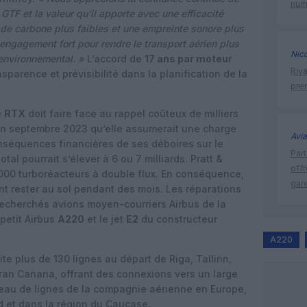
num
TF et la valeur qu’il apporte avec une efficacité
de carbone plus faibles et une empreinte sonore plus
engagement fort pour rendre le transport aérien plus
Nic
 environnemental. »
L’accord de
17 ans par moteur
Riy
nsparence et prévisibilité dans la planification de la
prem
e
RTX
doit faire face au rappel coûteux de milliers
 en septembre 2023 qu’elle assumerait une charge
Avia
nséquences financières de ses déboires sur le
Part
total pourrait s’élever à 6 ou 7 milliards. Pratt &
off
000 turboréacteurs à double flux. En conséquence,
gar
nt rester au sol pendant des mois. Les réparations
recherchés avions moyen-courriers Airbus de la
 petit Airbus
A220
et le jet
E2
du constructeur
A220
te plus de 130 lignes au départ de Riga, Tallinn,
ran Canaria, offrant des connexions vers un large
seau de lignes de la compagnie aérienne en Europe,
d et dans la région du Caucase.