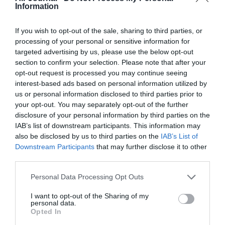
Information
PARTAGER L'ARTICLE
If you wish to opt-out of the sale, sharing to third parties, or
processing of your personal or sensitive information for
targeted advertising by us, please use the below opt-out
Facebook
Twitter
Pinterest
LinkedIn
Email
Print
section to confirm your selection. Please note that after your
opt-out request is processed you may continue seeing
interest-based ads based on personal information utilized by
us or personal information disclosed to third parties prior to
Aucun commentaire !
your opt-out. You may separately opt-out of the further
disclosure of your personal information by third parties on the
IAB’s list of downstream participants. This information may
LAISSER UN COMMENTAIRE
also be disclosed by us to third parties on the
IAB’s List of
Downstream Participants
that may further disclose it to other
third parties.
FAIRE UN DON
Personal Data Processing Opt Outs
I want to opt-out of the Sharing of my
Appel aux lecteurs !
personal data.
Soutenez Air Journal participez
à son
Opted In
développement !