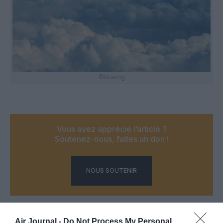
©Boeing
Vous avez apprécié l’article ?
Soutenez-nous, faites un don !
NOUS SOUTENIR
Air Journal -
Do Not Process My Personal