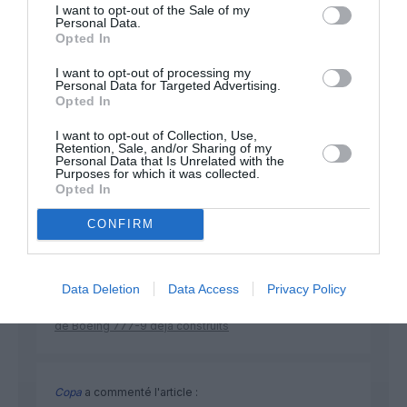
I want to opt-out of the Sale of my
Personal Data.
Opted In
NOUS SOUTENIR
I want to opt-out of processing my
Personal Data for Targeted Advertising.
Opted In
I want to opt-out of Collection, Use,
Retention, Sale, and/or Sharing of my
Personal Data that Is Unrelated with the
Purposes for which it was collected.
Opted In
DERNIERS COMMENTAIRES
CONFIRM
Djm
a commenté l'article :
Data Deletion
Data Access
Privacy Policy
Après Emirates, Lufthansa remet en cause la réception
de Boeing 777-9 déjà construits
Copa
a commenté l'article :