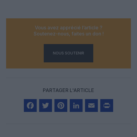
Vous avez apprécié l’article ?
Soutenez-nous, faites un don !
NOUS SOUTENIR
PARTAGER L'ARTICLE
Facebook
Twitter
Pinterest
LinkedIn
Email
Print