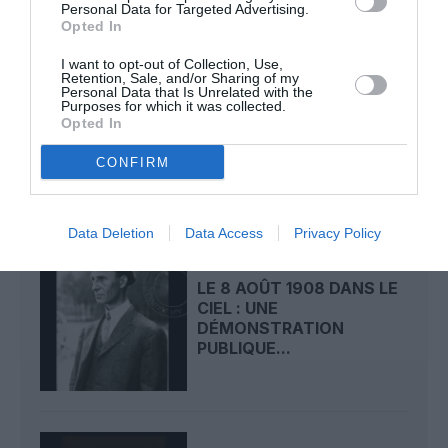
Personal Data for Targeted Advertising.
LIRE AUSSI
Opted In
I want to opt-out of Collection, Use,
Retention, Sale, and/or Sharing of my
Personal Data that Is Unrelated with the
Purposes for which it was collected.
LE 9 AOÛT 1912 DANS LE
Opted In
CIEL : DÉPART DE
BEAUMONT POUR LA...
CONFIRM
Data Deletion
Data Access
Privacy Policy
LE 8 AOÛT 1908 DANS LE
CIEL : UNE
DÉMONSTRATION
PUBLIQUE...