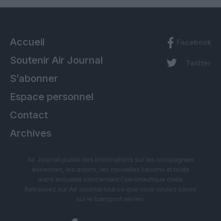
Accueil
Facebook
Soutenir Air Journal
Twitter
S’abonner
Espace personnel
Contact
Archives
Air Journal publie des informations sur les compagnies
aériennes, les avions, les nouvelles liaisons et toute
autre actualité concernant l’aéronautique civile.
Retrouvez sur Air Journal tout ce que vous voulez savoir
sur le transport aérien.