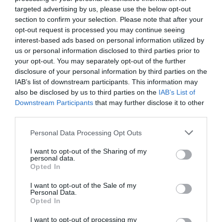
targeted advertising by us, please use the below opt-out
section to confirm your selection. Please note that after your
opt-out request is processed you may continue seeing
DERNIERS COMMENTAIRES
interest-based ads based on personal information utilized by
us or personal information disclosed to third parties prior to
your opt-out. You may separately opt-out of the further
atplhkt
a commenté l'article :
disclosure of your personal information by third parties on the
IAB’s list of downstream participants. This information may
Contrôles aux frontières entre l’Espagne et l’Italie : des
also be disclosed by us to third parties on the
IAB’s List of
arrivées plus longues, des correspondances à risque
Downstream Participants
that may further disclose it to other
third parties.
Manfou
a commenté l'article :
Personal Data Processing Opt Outs
Pyramides, croisières et mer Rouge : l’Égypte mise sur
I want to opt-out of the Sharing of my
une saison record malgré le contexte géopolitique
personal data.
Opted In
I want to opt-out of the Sale of my
Personal Data.
histoire de l'aviation
Opted In
I want to opt-out of processing my