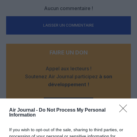
Aucun commentaire !
LAISSER UN COMMENTAIRE
FAIRE UN DON
Appel aux lecteurs !
Soutenez Air Journal participez
à son
développement !
NOUS SOUTENIR
Air Journal -
Do Not Process My Personal
Information
If you wish to opt-out of the sale, sharing to third parties, or
processing of your personal or sensitive information for