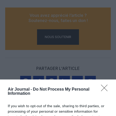
Vous avez apprécié l’article ?
Soutenez-nous, faites un don !
NOUS SOUTENIR
PARTAGER L'ARTICLE
Air Journal -
Do Not Process My Personal
Facebook
Twitter
Pinterest
LinkedIn
Email
Print
Information
If you wish to opt-out of the sale, sharing to third parties, or
processing of your personal or sensitive information for
Aucun commentaire !