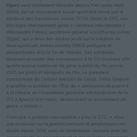
Figari
) sont totalement bloqués depuis hier après-midi,
15h30, par un mouvement social spontané lancé par le
syndicat des travailleurs corses (STC). Selon le STC, ces
blocages interviennent
après « l’annonce inacceptable »
d’Alexandre Patrou, secrétaire général aux Affaires corses
(Sgac), qui a émis des doutes jeudi sur la création de
deux syndicats mixtes ouverts (SMO) portuaire et
aéroportuaire d’ici la fin de l’année. Ces syndicats
devaient accorder des concessions à la CCI insulaire afin
qu’elle puisse continuer de gérer à partir du 1er janvier
2025 les ports et aéroports de l’île. Le président
autonomiste du Conseil exécutif de Corse, Gilles Simeoni,
a qualifié la position de l’État de
« déclaration de guerre
»
à la tribune de l’assemblée générale extraordinaire de la
CCI à Ajaccio hier matin, déclenchant un mouvement de
grève
« illimité ».
C’est une
« annonce inacceptable »
pour le STC.
« Alors
que le dossier sur la gestion portuaire et aéroportuaire est
étudié depuis 2019, avec de nombreuses réunions avec les