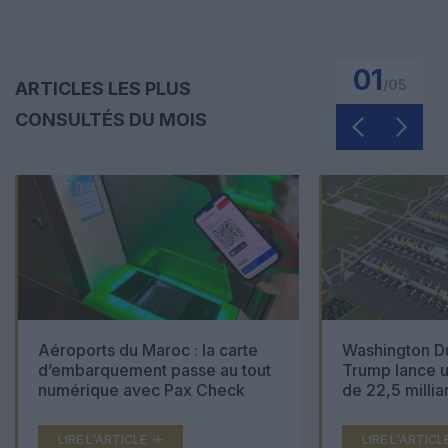
01
/
05
ARTICLES LES PLUS
CONSULTÉS DU MOIS
Aéroports du Maroc : la carte
Washington Du
d’embarquement passe au tout
Trump lance u
numérique avec Pax Check
de 22,5 millia
LIRE L'ARTICLE
LIRE L'ARTICL