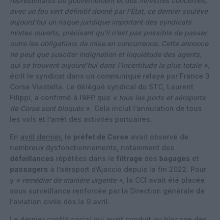
représentants du gouvernement et des ministres concernés,
avec un feu vert définitif donné par l’État, ce dernier soulève
aujourd’hui un risque juridique important des syndicats
mixtes ouverts, précisant qu’il n’est pas possible de passer
outre les obligations de mise en concurrence. Cette annonce
ne peut que susciter indignation et inquiétude des agents,
qui se trouvent aujourd’hui dans l’incertitude la plus totale »,
écrit le syndicat dans un communiqué relayé par France 3
Corse Viastella. Le délégué syndical du STC, Laurent
Filippi, a confirmé à l’AFP que
« tous les ports et aéroports
de Corse sont bloqués
». Cela inclut l’annulation de tous
les vols et l’arrêt des activités portuaires.
En
avril dernier
, le
préfet de Corse
avait observé de
nombreux dysfonctionnements, notamment des
défaillances
répétées dans le
filtrage
des
bagages
et
passagers
à l’aéroport d’Ajaccio depuis la fin 2022. Pour
y
« remédier de manière urgente »,
la CCI avait été placée
sous surveillance renforcée par la Direction générale de
l’aviation civile dès le 9 avril.
Le dernier conflit social qui avait conduit au blocage des