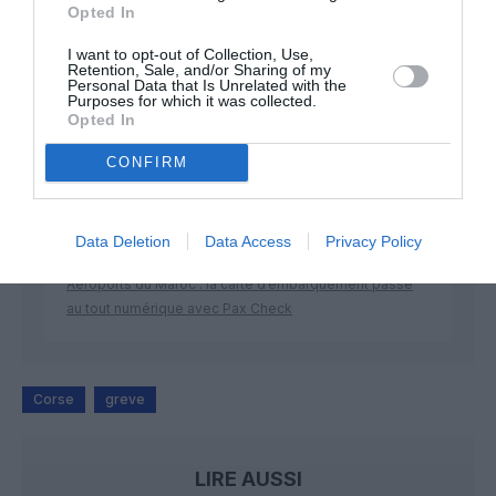
Opted In
DERNIERS COMMENTAIRES
I want to opt-out of Collection, Use,
Retention, Sale, and/or Sharing of my
Personal Data that Is Unrelated with the
Purposes for which it was collected.
Opted In
Aviation
a commenté l'article :
Partenariat Malaysia Airlines – SNCF : une offre
CONFIRM
intermodale entre Paris-CDG et 27 gares françaises
Data Deletion
Data Access
Privacy Policy
NDR
a commenté l'article :
Aéroports du Maroc : la carte d’embarquement passe
au tout numérique avec Pax Check
Corse
greve
LIRE AUSSI