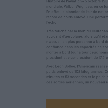
Histoire de l’aviation –
5 octobre 190
mondiale, Wilbur Wright va, en ce l
En effet, le pionnier de l’air de nat
record de poids enlevé. Une perform
l’écho.
Très touché par la mort du lieutenan
accident d’aéroplane, alors qu’il éta
n’accueillait plus personne à bord 
confiance dans les capacités de son 
monter à bord tour à tour deux homm
président et vice-président de l’Aér
Avec Léon Bollée, l’Américain réalis
poids enlevé de 108 kilogrammes. Cel
minutes et 53 secondes et le poids 
ces sorties aériennes, un nouveau rec