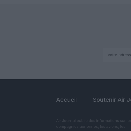
Accueil
Soutenir Air 
Air Journal publie des informations sur le
compagnies aériennes, les avions, les