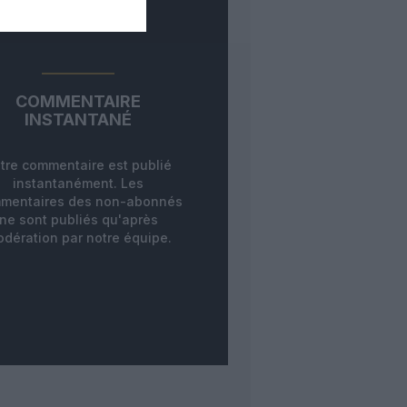
COMMENTAIRE
INSTANTANÉ
tre commentaire est publié
instantanément. Les
mentaires des non-abonnés
ne sont publiés qu'après
dération par notre équipe.