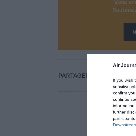
Vous ave
Soutenez
N
Air Journa
PARTAGER L'ARTICLE
If you wish 
sensitive in
confirm you
continue se
information 
further disc
Auc
participants
Downstream 
LAISS