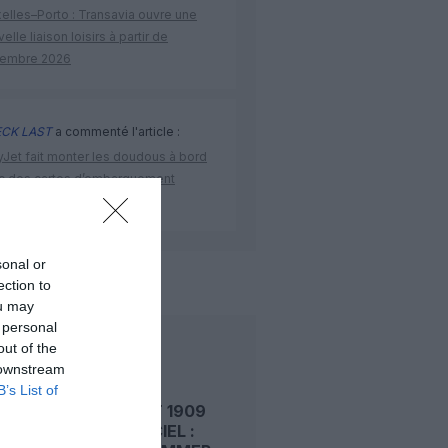
elles–Porto : Transavia ouvre une
elle liaison loisirs à partir de
embre 2026
CK LAST
a commenté l'article :
yJet fait monter les doudous à bord
c des cartes d’embarquement
iées
sonal or
de l'aviation
ection to
ou may
 personal
out of the
LIRE AUSSI
 downstream
B’s List of
LE 6 AOÛT 1909
DANS LE CIEL :