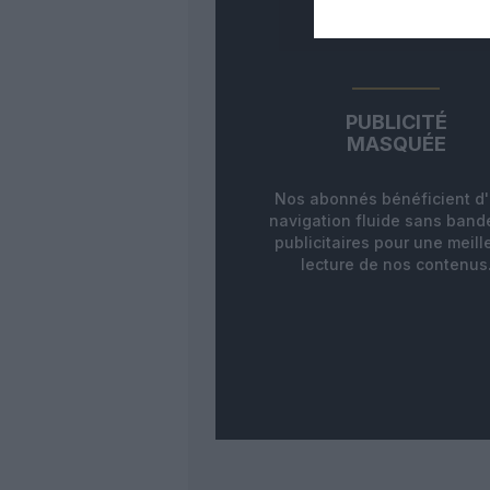
PUBLICITÉ
MASQUÉE
Nos abonnés bénéficient d
navigation fluide sans ban
publicitaires pour une meill
lecture de nos contenus