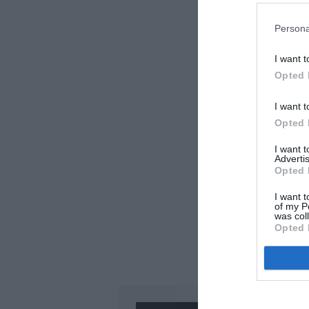
Persona
I want t
Opted 
I want t
Opted 
I want 
Advertis
Opted 
I want t
of my P
was col
Opted 