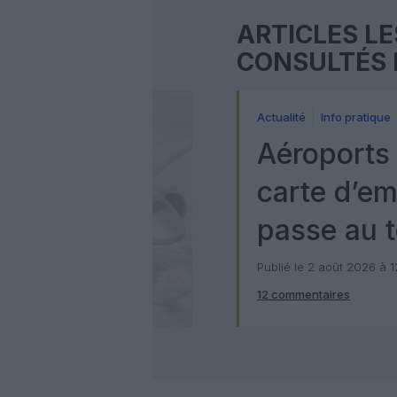
ARTICLES LE
CONSULTÉS 
Actualité
Info pratique
Aéroports 
carte d’e
passe au t
numérique
Publié le 2 août 2026 à 
12 commentaires
Check