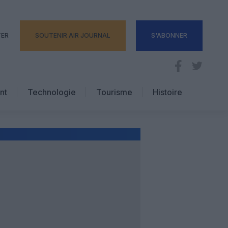
TER
SOUTENIR AIR JOURNAL
S'ABONNER
nt
Technologie
Tourisme
Histoire
Pratique
Hôtellerie
Voyages d’affaires