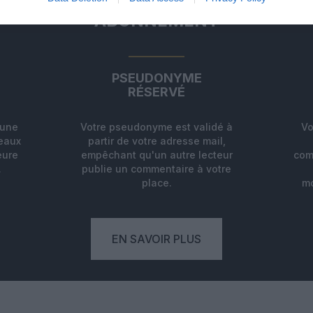
ABONNEMENT
PSEUDONYME
RÉSERVÉ
'une
Votre pseudonyme est validé à
Vo
deaux
partir de votre adresse mail,
eure
empêchant qu'un autre lecteur
com
.
publie un commentaire à votre
place.
mo
EN SAVOIR PLUS