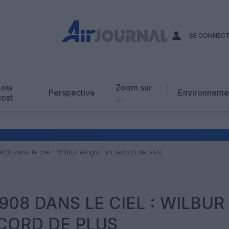
SE CONNEC
Low
Zoom sur
Perspective
Environneme
cost
…
Edito
En chiffres
Avis d’expert
908 dans le ciel : Wilbur Wright, un record de plus
AJ Académie
Vidéo
908 DANS LE CIEL : WILBUR
CORD DE PLUS