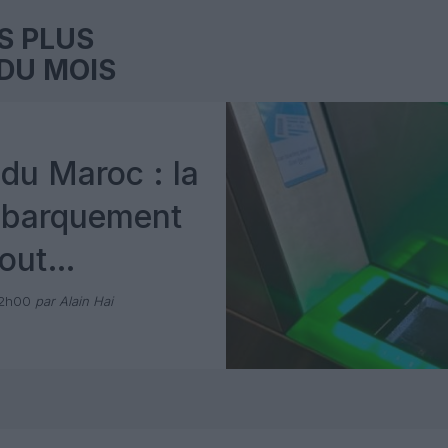
S PLUS
DU MOIS
du Maroc : la
mbarquement
out
 avec Pax
12h00
par Alain Hai