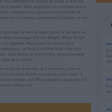
8. Déjà détenteur du record de durée à l’échelle
undi 5 octobre 1908, engranger un nouveau record.
ionalité américaine va ajouter à son palmarès le
ance dont la presse quotidienne française se fera
t Selfridge, ce dernier ayant perdu la vie dans un
it simple passager d’Orville Wright, Wilbur Wright
de son appareil. Mais ayant désormais plus
Mat
aéroplane, ce lundi 5 octobre 1908, il va faire
19 h
es : Léon Bollée et Léon Pellier, respectivement
Nati
o-Club de la Sarthe.
l’Au
era un vol de 4 minutes et 9 secondes, pour un
ui avec Léon Pellier sera un peu plus court : 3
enlevé moindre, soit 88 kilogrammes mais grâce à
Bad
ord s’offrira à lui.
Nice
prof
@Se