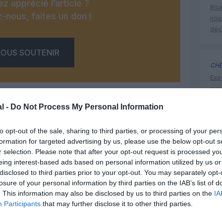
z apprécié l’article ?
Brux
-nous, faites un don !
nouv
déc
OUS SOUTENIR
CHE
Eas
ave
déd
l -
Do Not Process My Personal Information
to opt-out of the sale, sharing to third parties, or processing of your per
histoire 
formation for targeted advertising by us, please use the below opt-out s
Facebook
Twitter
Pinterest
LinkedIn
Email
Print
r selection. Please note that after your opt-out request is processed y
eing interest-based ads based on personal information utilized by us or
disclosed to third parties prior to your opt-out. You may separately opt-
losure of your personal information by third parties on the IAB’s list of
un commentaire !
. This information may also be disclosed by us to third parties on the
IA
Participants
that may further disclose it to other third parties.
ER UN COMMENTAIRE