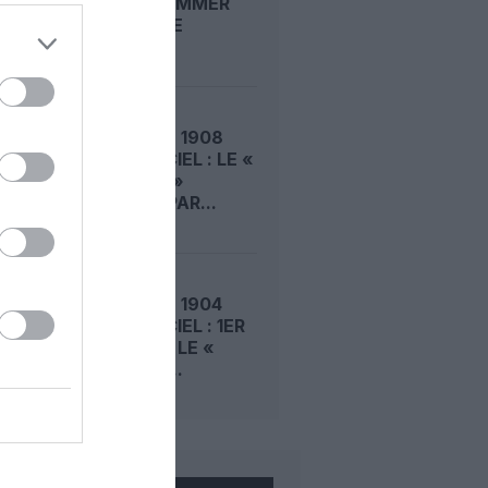
ROGER SOMMER
PERMET LE
SACRE...
LE 5 AOÛT 1908
DANS LE CIEL : LE «
ZEPPELIN »
DÉTRUIT PAR...
LE 4 AOÛT 1904
DANS LE CIEL : 1ER
VOL POUR LE «
LEBAUDY...