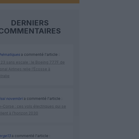
DERNIERS
COMMENTAIRES
hématiques
a commenté l'article :
 23 sans escale : le Boeing 777F de
onal Airlines relie l’Écosse à
stralie
issi novembri
a commenté l'article :
–Corse : ces vols électriques qui se
ilent à l’horizon 2030
rge13
a commenté l'article :