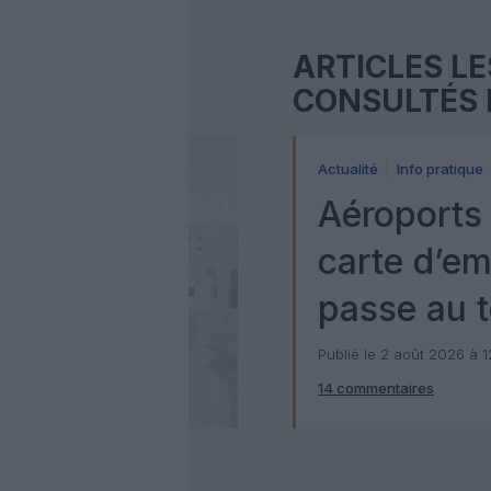
ARTICLES LE
CONSULTÉS 
Actualité
Info pratique
Aéroports 
carte d’e
passe au t
numérique
Publié le 2 août 2026 à 
14 commentaires
Check