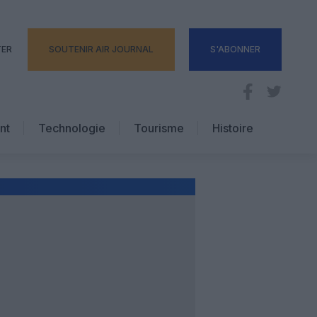
TER
SOUTENIR AIR JOURNAL
S'ABONNER
nt
Technologie
Tourisme
Histoire
Pratique
Hôtellerie
Voyages d’affaires