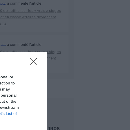
tion
a commenté l'article :
 de Lufthansa : les « vrais » sièges
lot en classe Affaires deviennent
ants
nlou
a commenté l'article :
 de Lufthansa : les « vrais » sièges
lot en classe Affaires deviennent
ants
sonal or
ection to
de l'aviation
ou may
 personal
out of the
 downstream
LIRE AUSSI
B’s List of
LE 8 AOÛT 1908