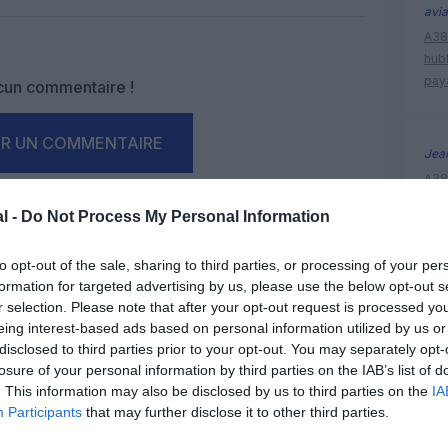
Facebook
Twitter
Pinterest
LinkedIn
Email
Print
avia
A380
hub
pay
un commentaire !
ER UN COMMENTAIRE
Jea
A380
hub
l -
Do Not Process My Personal Information
pay
to opt-out of the sale, sharing to third parties, or processing of your per
formation for targeted advertising by us, please use the below opt-out s
histoire 
r selection. Please note that after your opt-out request is processed y
eing interest-based ads based on personal information utilized by us or
disclosed to third parties prior to your opt-out. You may separately opt-
losure of your personal information by third parties on the IAB’s list of
. This information may also be disclosed by us to third parties on the
IA
Participants
that may further disclose it to other third parties.