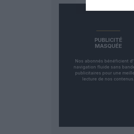
PUBLICITÉ
MASQUÉE
Nos abonnés bénéficient d
navigation fluide sans ban
publicitaires pour une meill
lecture de nos contenus