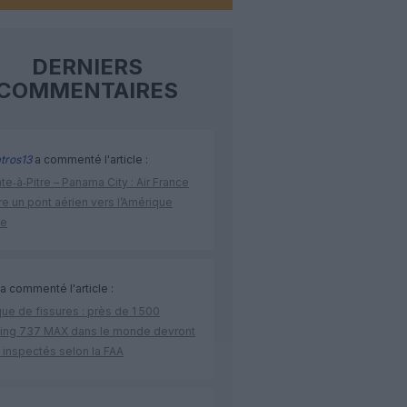
DERNIERS
COMMENTAIRES
tros13
a commenté l'article :
te‑à‑Pitre – Panama City : Air France
e un pont aérien vers l’Amérique
ne
a commenté l'article :
ue de fissures : près de 1 500
ing 737 MAX dans le monde devront
 inspectés selon la FAA