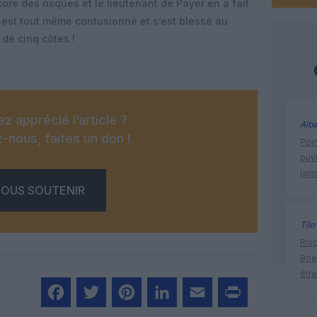
ore des risques et le lieutenant de Payer en a fait
, il est tout même contusionné et s’est blessé au
 de cinq côtes !
z apprécié l’article ?
Alba
-nous, faites un don !
Poin
ouvr
lati
OUS SOUTENIR
Tilo
Risq
Boe
être