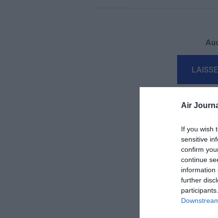
Auc
LAISS
Air Journa
If you wish 
sensitive in
confirm you
continue se
information 
further disc
participants
Downstream 