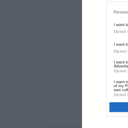
Persona
I want t
Opted 
I want t
Opted 
I want 
Advertis
Opted 
I want t
of my P
was col
Opted 