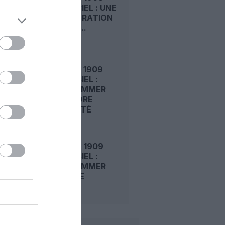
DANS LE CIEL : UNE
DÉMONSTRATION
PUBLIQUE...
LE 7 AOÛT 1909
DANS LE CIEL :
ROGER SOMMER
FAIT ENCORE
L’ACTUALITÉ
LE 6 AOÛT 1909
DANS LE CIEL :
ROGER SOMMER
PERMET LE
SACRE...