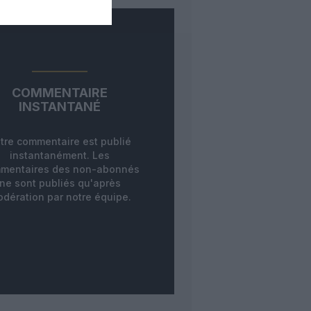
COMMENTAIRE
INSTANTANÉ
tre commentaire est publié
instantanément. Les
mentaires des non-abonnés
ne sont publiés qu'après
dération par notre équipe.