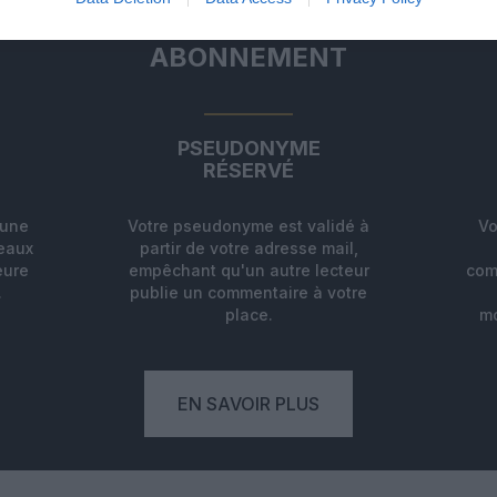
ABONNEMENT
PSEUDONYME
RÉSERVÉ
'une
Votre pseudonyme est validé à
Vo
deaux
partir de votre adresse mail,
eure
empêchant qu'un autre lecteur
com
.
publie un commentaire à votre
place.
mo
EN SAVOIR PLUS