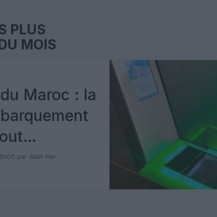
S PLUS
DU MOIS
du Maroc : la
mbarquement
out
 avec Pax
12h00
par Alain Hai