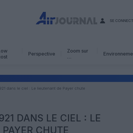
SE CONNEC
Low
Zoom sur
Perspective
Environneme
cost
…
Edito
En chiffres
Avis d’expert
921 dans le ciel : Le lieutenant de Payer chute
AJ Académie
Vidéo
21 DANS LE CIEL : LE
 PAYER CHUTE