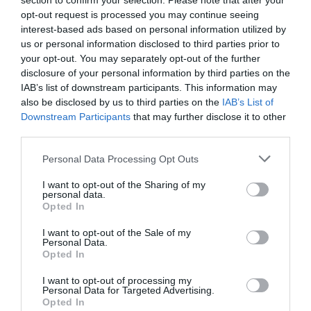
section to confirm your selection. Please note that after your
opt-out request is processed you may continue seeing
interest-based ads based on personal information utilized by
Helper
a commenté l'article :
us or personal information disclosed to third parties prior to
19 h 23 sans escale : le Boeing 777F de National
your opt-out. You may separately opt-out of the further
Airlines relie l’Écosse à l’Australie
disclosure of your personal information by third parties on the
IAB’s list of downstream participants. This information may
also be disclosed by us to third parties on the
IAB’s List of
Sauf si…
a commenté l'article :
Downstream Participants
that may further disclose it to other
Incivilités à Bangkok : 22 passagers chinois refusés à
third parties.
bord après une course-poursuite, l’incident devient
Personal Data Processing Opt Outs
diplomatique
I want to opt-out of the Sharing of my
personal data.
Opted In
histoire de l'aviation
I want to opt-out of the Sale of my
Personal Data.
Opted In
LIRE AUSSI
I want to opt-out of processing my
Personal Data for Targeted Advertising.
Opted In