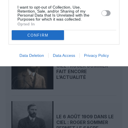
LE 8 AOÛT 1908 DANS LE
I want to opt-out of Collection, Use,
Retention, Sale, and/or Sharing of my
CIEL : UNE
Personal Data that Is Unrelated with the
DÉMONSTRATION
Purposes for which it was collected.
PUBLIQUE...
Opted In
CONFIRM
Data Deletion
Data Access
Privacy Policy
LE 7 AOÛT 1909 DANS LE
CIEL : ROGER SOMMER
FAIT ENCORE
L’ACTUALITÉ
LE 6 AOÛT 1909 DANS LE
CIEL : ROGER SOMMER
PERMET LE SACRE...