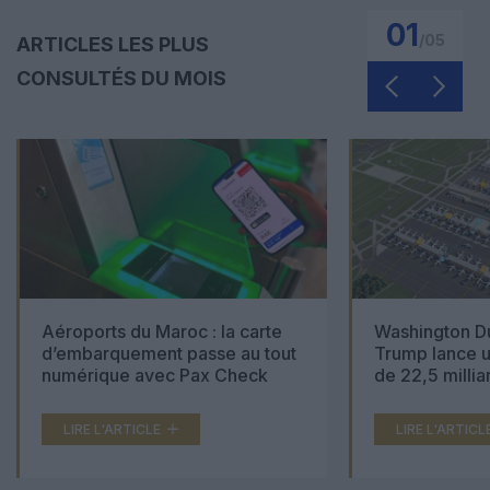
01
/
05
ARTICLES LES PLUS
CONSULTÉS DU MOIS
Aéroports du Maroc : la carte
Washington Du
d’embarquement passe au tout
Trump lance u
numérique avec Pax Check
de 22,5 millia
LIRE L'ARTICLE
LIRE L'ARTICL