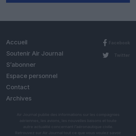
Accueil
Facebook
Soutenir Air Journal
Twitter
S’abonner
Espace personnel
Contact
Archives
Air Journal publie des informations sur les compagnies
aériennes, les avions, les nouvelles liaisons et toute
autre actualité concernant l’aéronautique civile.
Retrouvez sur Air Journal tout ce que vous voulez savoir