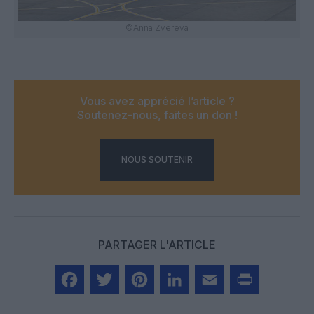
©Anna Zvereva
Vous avez apprécié l’article ?
Soutenez-nous, faites un don !
NOUS SOUTENIR
PARTAGER L'ARTICLE
Facebook
Twitter
Pinterest
LinkedIn
Email
Print