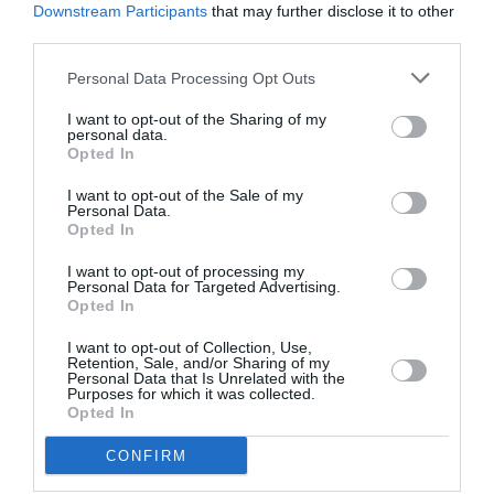
Downstream Participants
that may further disclose it to other
third parties.
Personal Data Processing Opt Outs
I want to opt-out of the Sharing of my
DERNIERS COMMENTAIRES
personal data.
Opted In
I want to opt-out of the Sale of my
Personal Data.
Manfou
a commenté l'article :
Opted In
Pyramides, croisières et mer Rouge : l’Égypte mise sur
une saison record malgré le contexte géopolitique
I want to opt-out of processing my
Personal Data for Targeted Advertising.
Opted In
I want to opt-out of Collection, Use,
TFFRYYZ
a commenté l'article :
Retention, Sale, and/or Sharing of my
Pointe‑à‑Pitre – Panama City : Air France ouvre un pont
Personal Data that Is Unrelated with the
Purposes for which it was collected.
aérien vers l’Amérique latine
Opted In
CONFIRM
etihad airways