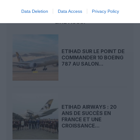
Data Deletion
Data Access
Privacy Policy
LIRE AUSSI
ETIHAD SUR LE POINT DE
COMMANDER 10 BOEING
787 AU SALON...
ETIHAD AIRWAYS : 20
ANS DE SUCCÈS EN
FRANCE ET UNE
CROISSANCE...