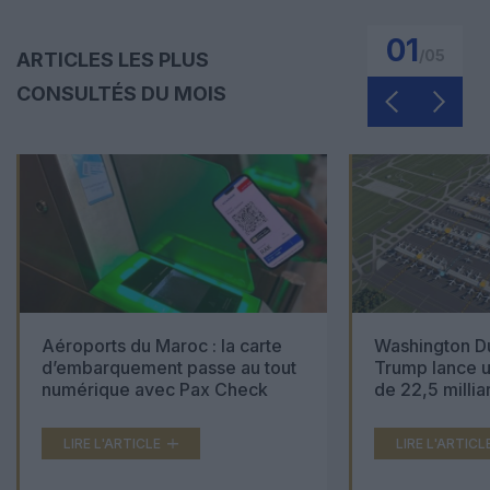
01
/
05
ARTICLES LES PLUS
CONSULTÉS DU MOIS
Aéroports du Maroc : la carte
Washington Du
d’embarquement passe au tout
Trump lance u
numérique avec Pax Check
de 22,5 millia
LIRE L'ARTICLE
LIRE L'ARTICL