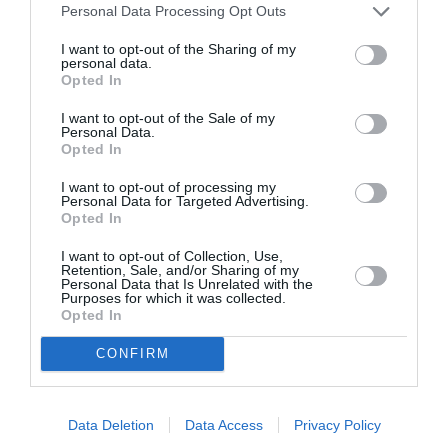
Personal Data Processing Opt Outs
I want to opt-out of the Sharing of my
personal data.
FAIRE UN DON
Opted In
I want to opt-out of the Sale of my
Appel aux lecteurs !
Personal Data.
Opted In
Soutenez Air Journal participez
à son
développement !
I want to opt-out of processing my
Personal Data for Targeted Advertising.
Opted In
NOUS SOUTENIR
I want to opt-out of Collection, Use,
Retention, Sale, and/or Sharing of my
Personal Data that Is Unrelated with the
Purposes for which it was collected.
Opted In
CONFIRM
DERNIERS COMMENTAIRES
Data Deletion
Data Access
Privacy Policy