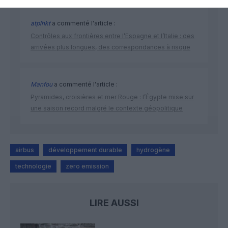
atplhkt
a commenté l'article :
Contrôles aux frontières entre l’Espagne et l’Italie : des
arrivées plus longues, des correspondances à risque
Manfou
a commenté l'article :
Pyramides, croisières et mer Rouge : l’Égypte mise sur
une saison record malgré le contexte géopolitique
airbus
développement durable
hydrogène
technologie
zero emission
LIRE AUSSI