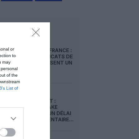
LIRE AUSSI
sonal or
EASYJET FRANCE :
ection to
LES SYNDICATS DE
ou may
PNC DÉPOSENT UN
PRÉAVIS...
 personal
out of the
 downstream
B’s List of
RACHAT
D’EASYJET :
CASTLELAKE
OBTIENT UN DÉLAI
SUPPLÉMENTAIRE...