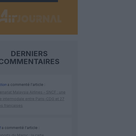
DERNIERS
COMMENTAIRES
tion
a commenté l'article :
enariat Malaysia Airlines – SNCF : une
re intermodale entre Paris-CDG et 27
es françaises
R
a commenté l'article :
ports du Maroc : la carte