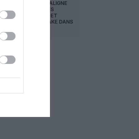
EASYJET ALIGNE
LES OFFRES
D’APOLLO ET
CASTLELAKE DANS
LA...