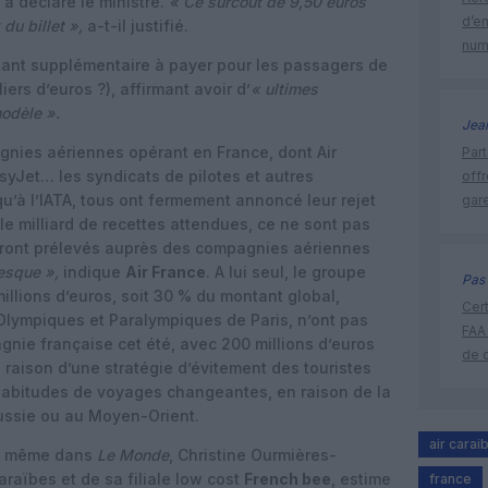
a déclaré le ministre.
« Ce surcoût de 9,50 euros
d’e
du billet »,
a-t-il justifié.
num
ontant supplémentaire à payer pour les passagers de
liers d’euros ?), affirmant avoir d’
« ultimes
modèle ».
Jea
gnies aériennes opérant en France, dont Air
Part
syJet… les syndicats de pilotes et autres
off
u’à l’IATA, tous ont fermement annoncé leur rejet
gar
le milliard de recettes attendues, ce ne sont pas
seront prélevés auprès des compagnies aériennes
esque »,
indique
Air France
. A lui seul, le groupe
Pas 
llions d’euros, soit 30 % du montant global,
Cert
Olympiques et Paralympiques de Paris, n’ont pas
FAA
gnie française cet été, avec 200 millions d’euros
de 
 raison d’une stratégie d’évitement des touristes
 habitudes de voyages changeantes, en raison de la
Russie ou au Moyen-Orient.
air carai
de même dans
Le Monde
, Christine Ourmières-
araïbes et de sa filiale low cost
French bee
, estime
france