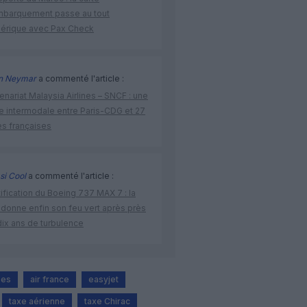
mbarquement passe au tout
érique avec Pax Check
n Neymar
a commenté l'article :
enariat Malaysia Airlines – SNCF : une
re intermodale entre Paris-CDG et 27
es françaises
si Cool
a commenté l'article :
ification du Boeing 737 MAX 7 : la
 donne enfin son feu vert après près
dix ans de turbulence
bes
air france
easyjet
taxe aérienne
taxe Chirac