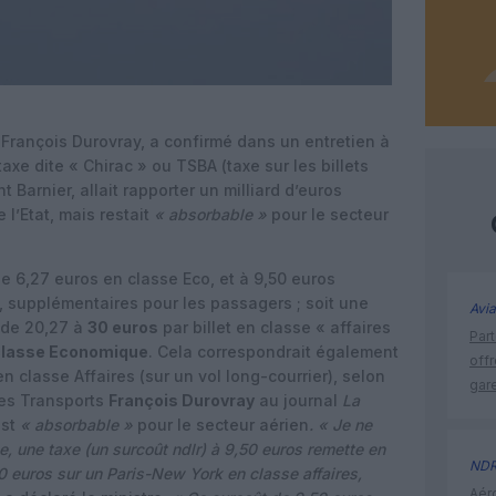
François Durovray, a confirmé dans un entretien à
axe dite « Chirac » ou TSBA (taxe sur les billets
Barnier, allait rapporter un milliard d’euros
l’Etat, mais restait
« absorbable »
pour le secteur
 de 6,27 euros en classe Eco, et à 9,50 euros
, supplémentaires pour les passagers ; soit une
Avia
 de 20,27 à
30 euros
par billet en classe « affaires
Part
classe Economique
. Cela correspondrait également
off
n classe Affaires (sur un vol long-courrier), selon
gar
des Transports
François Durovray
au journal
La
est
« absorbable »
pour le secteur aérien
. « Je ne
, une taxe (un surcoût ndlr) à 9,50 euros remette en
ND
 euros sur un Paris-New York en classe affaires,
Aéro