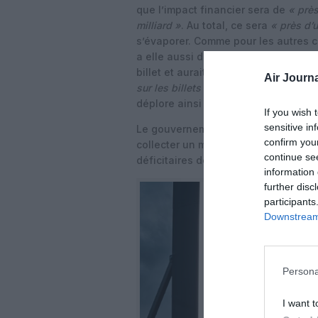
que l’impact financier sera de
« près
milliard »
. Au total, ce sera
« près d’u
s’évaporer. Comme pour les autres 
a elle aussi déclaré que la répercuss
billet et aurait un impact direct sur 
Air Journa
sur les billets d’avion n’est pas une ta
déplore ainsi Bertrand Godinot, dire
If you wish 
sensitive in
Le gouvernement Barnier a pour objec
confirm you
collecter un milliard d’euros supplé
continue se
déficitaires de l’Etat. La TSBA s’app
information 
further disc
participants
Downstream 
Persona
I want t