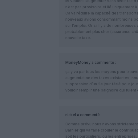
Ils veulent l’augmenter sans avoir fait d
n’est pas provisoire et lié uniquement à 
Ca va réduire la capacité des transport
nouveaux avions consommant moins pour
sur l’emploi. Or si il y a de nombreuses
probablement plus cher (assurance chô
nouvelle taxe.
MoneyMoney
a commenté :
ça y va par tous les moyens pour trouver
augmentation des taxes existantes, nouv
suppression d’un 2e jour férié pour jou
vouloir remplir une baignoire qui fuient 
nickel
a commenté :
Comme prévu nous n’avons strictement 
Barnier qui va faire crouler le contribua
soit les particuliers, ou les entreprises,