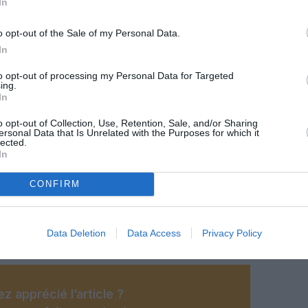
In
o opt-out of the Sale of my Personal Data.
In
to opt-out of processing my Personal Data for Targeted
ing.
In
o opt-out of Collection, Use, Retention, Sale, and/or Sharing
ersonal Data that Is Unrelated with the Purposes for which it
lected.
In
CONFIRM
@Groupe ADP
Data Deletion
Data Access
Privacy Policy
z apprécié l’article ?