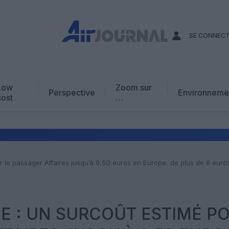
SE CONNEC
Low
Zoom sur
Perspective
Environneme
cost
…
Edito
En chiffres
Avis d’expert
 le passager Affaires jusqu’à 9,50 euros en Europe, de plus de 6 euro
AJ Académie
Vidéo
E : UN SURCOÛT ESTIMÉ P