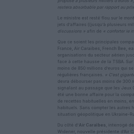
proposé à plusieurs milliers d’euros »,
restera absorbable par rapport au prix 
Le ministre est resté flou sur le m
jets d’affaires ((jusqu’à plusieurs mil
discussions »
afin de
« conforter le 
Que ce soient les principales compa
France, Air Caraïbes, French Bee, ea
organisations du secteur aérien jusq
face à cette hausse de la TSBA. Sur 
moins de 850 millions d’euros qui 
régulières françaises.
« C’est gigant
devra débourser pas moins de 300 mi
signalant au passage que les Jeux 
été une bonne affaire pour la compa
de recettes habituelles en moins, en
habituels. Sans compter les autres
situation géopolitique en Ukraine-
Du côté d’
Air Caraïbes
, interrogé 
Widener, nouvelle présidente d’Air C