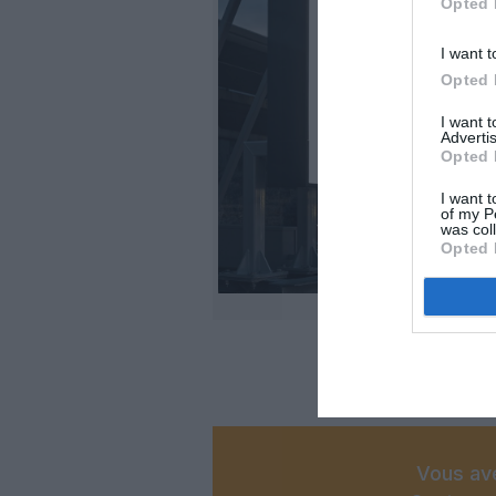
Opted 
I want t
Opted 
I want 
Advertis
Opted 
I want t
of my P
was col
Opted 
Vous ave