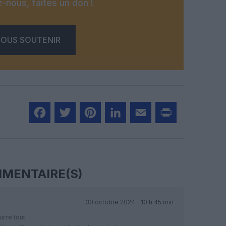
-nous, faites un don !
OUS SOUTENIR
Facebook
Twitter
Pinterest
LinkedIn
Email
Print
MENTAIRE(S)
30 octobre 2024 - 10 h 45 min
rre tout.