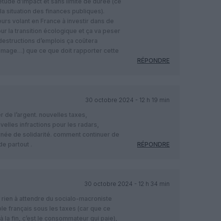
’étude d’impact et sans limite de durée (ce
la situation des finances publiques).
eurs volant en France à investir dans de
 la transition écologique et ça va peser
 destructions d’emplois ça coûtera
mage…) que ce que doit rapporter cette
RÉPONDRE
30 octobre 2024 - 12 h 19 min
 de l’argent. nouvelles taxes,
elles infractions pour les radars,
rnée de solidarité. comment continuer de
de partout .
RÉPONDRE
30 octobre 2024 - 12 h 34 min
rien à attendre du socialo-macroniste
ble français sous les taxes (car que ce
 à la fin, c’est le consommateur qui paie),