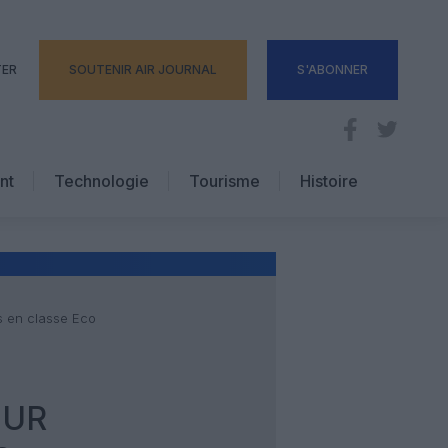
TER
SOUTENIR AIR JOURNAL
S'ABONNER
nt
Technologie
Tourisme
Histoire
Pratique
Hôtellerie
Voyages d’affaires
s en classe Eco
OUR