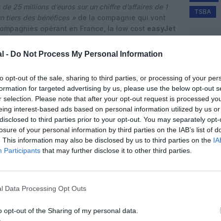
 de 25 millions d’euros sur un chiffre d’affaires de 1
TSBA
n tiers des bénéfices »
de la compagnie qui vont
compagnies opérant en France, la low cost
easyJet
ion de cette taxe se ferait ressentir sur le prix du
les
classes moyennes
.
« L’augmentation de la taxe
l -
Do Not Process My Personal Information
xe sur les entreprises mais bien sur les particuliers »,
cteur d’easyjet pour la France.
to opt-out of the sale, sharing to third parties, or processing of your per
formation for targeted advertising by us, please use the below opt-out s
tif, en triplant le montant de cette taxe, de
r selection. Please note that after your opt-out request is processed y
mentaires dès 2025, pour renflouer les caisses
eing interest-based ads based on personal information utilized by us or
lique à tous les vols au départ de la France.
disclosed to third parties prior to your opt-out. You may separately opt-
losure of your personal information by third parties on the IAB’s list of
. This information may also be disclosed by us to third parties on the
IA
Participants
that may further disclose it to other third parties.
l Data Processing Opt Outs
o opt-out of the Sharing of my personal data.