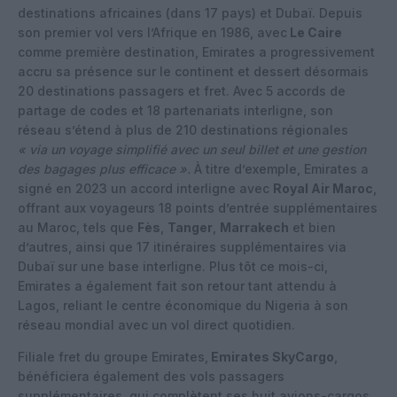
destinations africaines (dans 17 pays) et Dubaï. Depuis
son premier vol vers l’Afrique en 1986, avec
Le Caire
comme première destination, Emirates a progressivement
accru sa présence sur le continent et dessert désormais
20 destinations passagers et fret. Avec 5 accords de
partage de codes et 18 partenariats interligne, son
réseau s’étend à plus de 210 destinations régionales
« via un voyage simplifié avec un seul billet et une gestion
des bagages plus efficace ».
À titre d’exemple, Emirates a
signé en 2023 un accord interligne avec
Royal Air Maroc
,
offrant aux voyageurs 18 points d’entrée supplémentaires
au Maroc, tels que
Fès
,
Tanger
,
Marrakech
et bien
d’autres, ainsi que 17 itinéraires supplémentaires via
Dubaï sur une base interligne. Plus tôt ce mois-ci,
Emirates a également fait son retour tant attendu à
Lagos, reliant le centre économique du Nigeria à son
réseau mondial avec un vol direct quotidien.
Filiale fret du groupe Emirates,
Emirates SkyCargo
,
bénéficiera également des vols passagers
supplémentaires, qui complètent ses huit avions-cargos