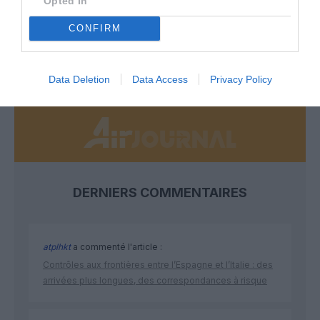
Opted In
Soutenez Air Journal participez
à son
développement !
CONFIRM
NOUS SOUTENIR
Data Deletion
Data Access
Privacy Policy
DERNIERS COMMENTAIRES
atplhkt
a commenté l'article :
Contrôles aux frontières entre l’Espagne et l’Italie : des
arrivées plus longues, des correspondances à risque