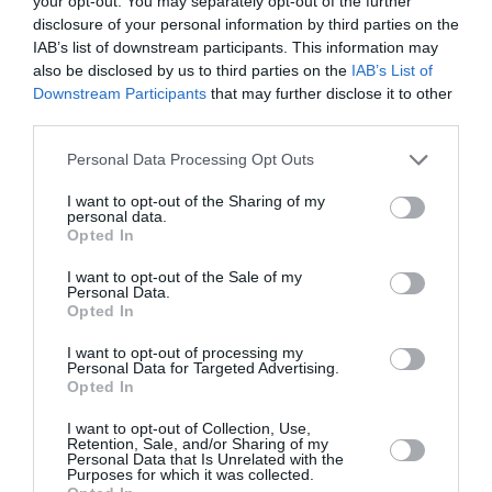
your opt-out. You may separately opt-out of the further
disclosure of your personal information by third parties on the
IAB’s list of downstream participants. This information may
PARTAGER L'ARTICLE
also be disclosed by us to third parties on the
IAB’s List of
Downstream Participants
that may further disclose it to other
third parties.
Facebook
Twitter
Pinterest
LinkedIn
Email
Print
Personal Data Processing Opt Outs
I want to opt-out of the Sharing of my
personal data.
Opted In
Aucun commentaire !
I want to opt-out of the Sale of my
Personal Data.
Opted In
LAISSER UN COMMENTAIRE
I want to opt-out of processing my
Personal Data for Targeted Advertising.
Opted In
FAIRE UN DON
I want to opt-out of Collection, Use,
Retention, Sale, and/or Sharing of my
Personal Data that Is Unrelated with the
Appel aux lecteurs !
Purposes for which it was collected.