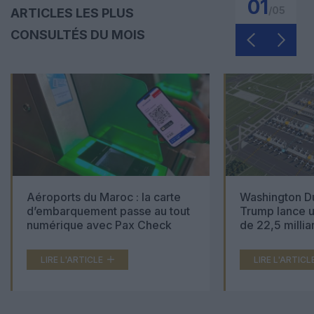
01
/
05
ARTICLES LES PLUS
CONSULTÉS DU MOIS
Aéroports du Maroc : la carte
Washington Du
d’embarquement passe au tout
Trump lance u
numérique avec Pax Check
de 22,5 millia
LIRE L'ARTICLE
LIRE L'ARTICL