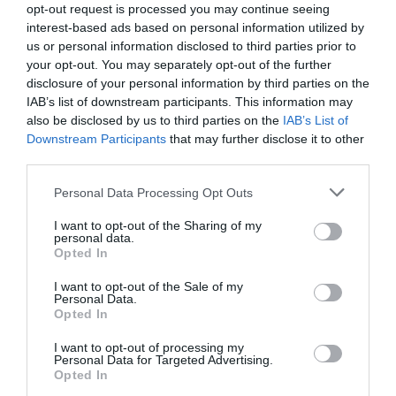
opt-out request is processed you may continue seeing
interest-based ads based on personal information utilized by
atplhkt
a commenté l'article :
us or personal information disclosed to third parties prior to
Contrôles aux frontières entre l’Espagne et l’Italie : des
your opt-out. You may separately opt-out of the further
arrivées plus longues, des correspondances à risque
disclosure of your personal information by third parties on the
IAB’s list of downstream participants. This information may
also be disclosed by us to third parties on the
IAB’s List of
Downstream Participants
that may further disclose it to other
Manfou
a commenté l'article :
third parties.
Pyramides, croisières et mer Rouge : l’Égypte mise sur
une saison record malgré le contexte géopolitique
Personal Data Processing Opt Outs
I want to opt-out of the Sharing of my
personal data.
Opted In
histoire de l'aviation
I want to opt-out of the Sale of my
Personal Data.
Opted In
LIRE AUSSI
I want to opt-out of processing my
Personal Data for Targeted Advertising.
Opted In