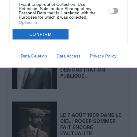
LE 9 AOÛT 1912 DANS LE
I want to opt-out of Collection, Use,
CIEL : DÉPART DE
Retention, Sale, and/or Sharing of my
Personal Data that Is Unrelated with the
BEAUMONT POUR LA...
Purposes for which it was collected.
Opted In
CONFIRM
Data Deletion
Data Access
Privacy Policy
LE 8 AOÛT 1908 DANS LE
CIEL : UNE
DÉMONSTRATION
PUBLIQUE...
LE 7 AOÛT 1909 DANS LE
CIEL : ROGER SOMMER
FAIT ENCORE
L’ACTUALITÉ