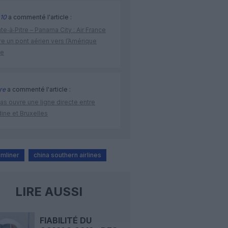
10
a commenté l'article :
te‑à‑Pitre – Panama City : Air France
e un pont aérien vers l’Amérique
ne
re
a commenté l'article :
as ouvre une ligne directe entre
ine et Bruxelles
mliner
china southern airlines
LIRE AUSSI
FIABILITÉ DU