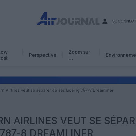
SE CONNEC
Low
Zoom sur
Perspective
Environneme
cost
…
Edito
En chiffres
Avis d’expert
rn Airlines veut se séparer de ses Boeing 787-8 Dreamliner
AJ Académie
Vidéo
N AIRLINES VEUT SE SÉPAR
 787-8 DREAMLINER