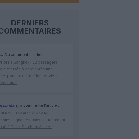
DERNIERS
COMMENTAIRES
no C
a commenté l'article :
vilités à Bangkok : 22 passagers
nois refusés à bord après une
se-poursuite, l’incident devient
lomatique
nçois Marty
a commenté l'article :
bilité du COMAC C919 : des
malies signalées dans un document
ibué à China Southern Airlines