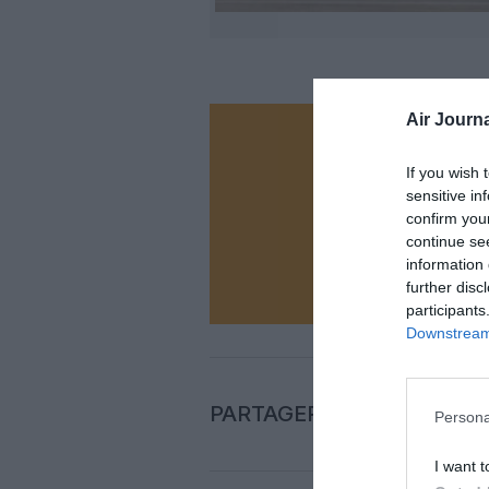
Air Journa
Vous ave
If you wish 
Soutenez
sensitive in
confirm you
continue se
N
information 
further disc
participants
Downstream 
PARTAGER L'ARTICLE
Persona
I want t