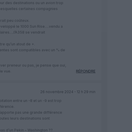
pour des destinations ou un avion trop
 lesquelles certaines compagnies
ait peu coûteux.
éveloppé le 1000 Sun Rise….vendu a
aires….l’A358 se vendrait
re qu’un atout de +.
centes sont compatibles avec un % de
uver preneur ou pas, je pense que oui,
de vue.
RÉPONDRE
26 novembre 2024 - 12 h 29 min
itation entre un -8 et un -9 est trop
fférence.
’apporte pas une grande différence
outes leurs destinations sont
pas d’un Pekin – Washington ??