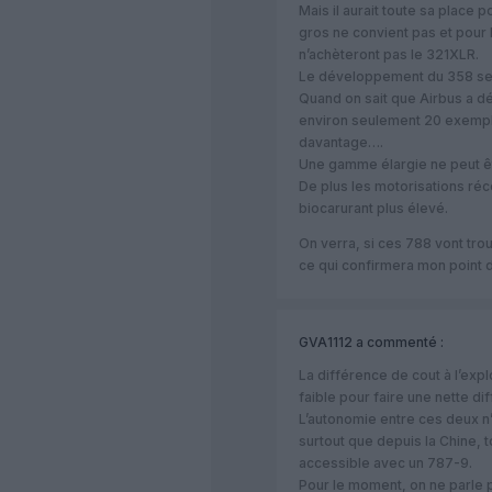
Mais il aurait toute sa place 
gros ne convient pas et pour
n’achèteront pas le 321XLR.
Le développement du 358 ser
Quand on sait que Airbus a d
environ seulement 20 exempl
davantage….
Une gamme élargie ne peut êt
De plus les motorisations ré
biocarurant plus élevé.
On verra, si ces 788 vont tro
ce qui confirmera mon point 
GVA1112
a commenté :
La différence de cout à l’explo
faible pour faire une nette di
L’autonomie entre ces deux n
surtout que depuis la Chine, t
accessible avec un 787-9.
Pour le moment, on ne parle 