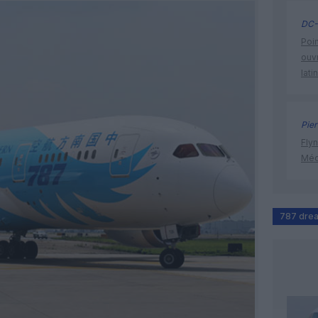
DC-
Poin
ouvr
lati
Pier
Flyn
Méd
787 drea