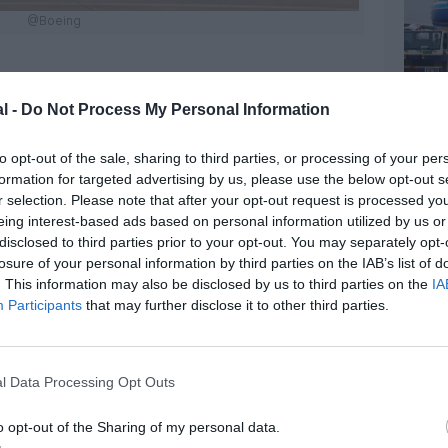
@Boeing
l -
Do Not Process My Personal Information
z apprécié l’article ?
to opt-out of the sale, sharing to third parties, or processing of your per
-nous, faites un don !
formation for targeted advertising by us, please use the below opt-out s
r selection. Please note that after your opt-out request is processed y
eing interest-based ads based on personal information utilized by us or
OUS SOUTENIR
disclosed to third parties prior to your opt-out. You may separately opt-
losure of your personal information by third parties on the IAB’s list of
. This information may also be disclosed by us to third parties on the
IA
Participants
that may further disclose it to other third parties.
l Data Processing Opt Outs
Facebook
Twitter
Pinterest
LinkedIn
Email
Print
o opt-out of the Sharing of my personal data.