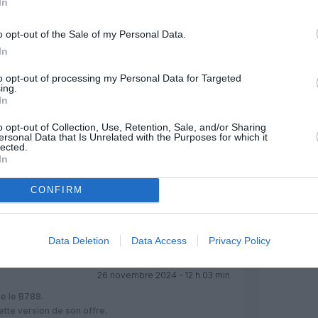
In
MENTAIRE(S)
o opt-out of the Sale of my Personal Data.
In
to opt-out of processing my Personal Data for Targeted
26 novembre 2024 - 7 h 12 min
ing.
re de A350-800 et le A330-8 NEO est peu
In
o opt-out of Collection, Use, Retention, Sale, and/or Sharing
téresse que trop peu de monde… au point
ersonal Data that Is Unrelated with the Purposes for which it
lected.
In
ploitation, peu rentable au faible nombre
CONFIRM
téressé par ce rachat. Quelles seraient
RÉPONDRE
Data Deletion
Data Access
Privacy Policy
26 novembre 2024 - 12 h 03 min
ue le B788.
cette version de son offre.