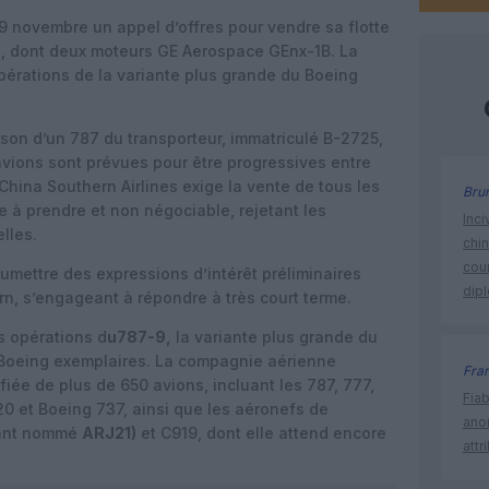
19 novembre un appel d’offres pour vendre sa flotte
, dont deux moteurs GE Aerospace GEnx-1B. La
érations de la variante plus grande du Boeing
ison d’un 787 du transporteur, immatriculé B-2725,
avions sont prévues pour être progressives entre
 China Southern Airlines exige la vente de tous les
Bru
à prendre et non négociable, rejetant les
Inci
elles.
chi
cour
umettre des expressions d’intérêt préliminaires
dip
n, s’engageant à répondre à très court terme.
s opérations d
u787-9,
la variante plus grande du
oeing exemplaires. La compagnie aérienne
Fra
fiée de plus de 650 avions, incluant les 787, 777,
Fia
20 et Boeing 737, ainsi que les aéronefs de
ano
vant nommé
ARJ21)
et C919, dont elle attend encore
attr