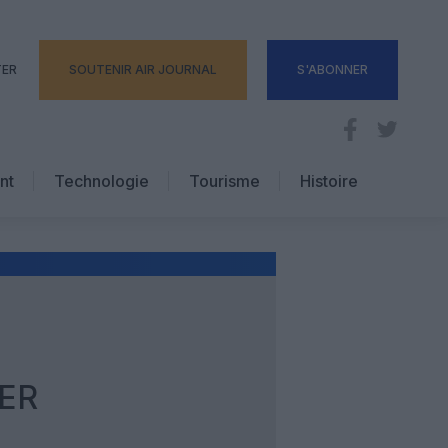
TER
SOUTENIR AIR JOURNAL
S'ABONNER
nt
Technologie
Tourisme
Histoire
Pratique
Hôtellerie
Voyages d’affaires
ER