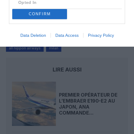
Opted In
NDR
a commenté l'article :
CONFIRM
Aéroports du Maroc : la carte d’embarquement passe
au tout numérique avec Pax Check
Data Deletion
Data Access
Privacy Policy
all nippon airways
milan
LIRE AUSSI
PREMIER OPÉRATEUR DE
L’EMBRAER E190-E2 AU
JAPON, ANA
COMMANDE...