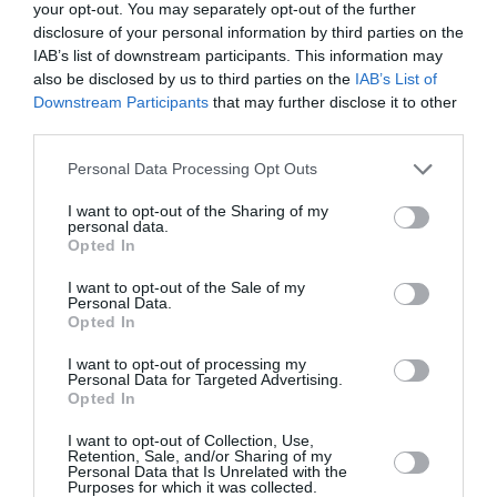
your opt-out. You may separately opt-out of the further
Soutenez Air Journal participez
à son
disclosure of your personal information by third parties on the
développement !
IAB’s list of downstream participants. This information may
also be disclosed by us to third parties on the
IAB’s List of
Downstream Participants
that may further disclose it to other
third parties.
NOUS SOUTENIR
Personal Data Processing Opt Outs
I want to opt-out of the Sharing of my
personal data.
Opted In
I want to opt-out of the Sale of my
Personal Data.
DERNIERS COMMENTAIRES
Opted In
I want to opt-out of processing my
Personal Data for Targeted Advertising.
Opted In
Aviation
a commenté l'article :
Partenariat Malaysia Airlines – SNCF : une offre
I want to opt-out of Collection, Use,
intermodale entre Paris-CDG et 27 gares françaises
Retention, Sale, and/or Sharing of my
Personal Data that Is Unrelated with the
Purposes for which it was collected.