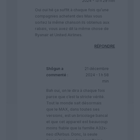
2024 - 13 h 29 min
Oui oui hé ça suffit à chaque fois qu’une
compagnies achetent des Max vous
sortez la même chanson ils obtenus aux
rabais, vous avez dit la même chose de
Ryanair et United Airlines.
RÉPONDRE
Shôgun
a
21 décembre
commenté :
2024 - 1 h 58
min
Bah oui, on le dira à chaque fois
parce que c’est la stricte vérité.
Tout le monde sait désormais
que le MAX, dans toutes ses
versions, est un bricolage bancal
et que cet appareil est beaucoup
moins fiable que la famille A32x-
neo d’Airbus. Donc, la seule