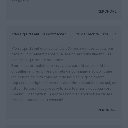
est foutue
RÉPONDRE
Y’en a qui disent…
a commenté :
20 décembre 2024 - 8 h
33 min
Y’en a qui disent que les achats d’Airbus sont des achats par
défaut, uniquement parce que Boeing est dans une mouise
sans nom qui rebute des clients …
Ben , il est probable que les achats par défaut chez Airbus
ont tellement rempli les carnets de commande au point que
les débuts de livraisons pour de nouveaux gros clients
dépassent la ligne d’horizon calendrier acceptable, ce qui, en
retour, forcerait les prospects à se tourner à nouveau vers
Boeing…. par défaut….( expression bien appropriée car les
défauts, Boeing, lui, il connaît!)
RÉPONDRE