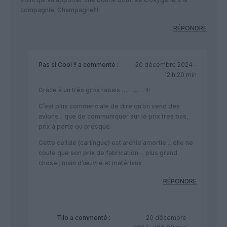
compagnie. Champagne!!!!
RÉPONDRE
Pas si Cool !!
a commenté :
20 décembre 2024 -
12 h 20 min
Grace à un très gros rabais ………… !!!
C’est plus commerciale de dire qu’on vend des
avions .. que de communiquer sur le prix très bas,
prix à perte ou presque.
Cette cellule (carlingue) est archie amortie.., elle ne
coute que son prix de fabrication… plus grand
chose : main d’œuvre et matériaux
RÉPONDRE
Tilo
a commenté :
20 décembre