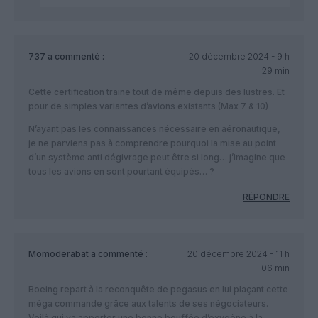
737
a commenté :
20 décembre 2024 - 9 h
29 min
Cette certification traine tout de même depuis des lustres. Et
pour de simples variantes d’avions existants (Max 7 & 10)
N’ayant pas les connaissances nécessaire en aéronautique,
je ne parviens pas à comprendre pourquoi la mise au point
d’un système anti dégivrage peut être si long… j’imagine que
tous les avions en sont pourtant équipés… ?
RÉPONDRE
Momoderabat
a commenté :
20 décembre 2024 - 11 h
06 min
Boeing repart à la reconquête de pegasus en lui plaçant cette
méga commande grâce aux talents de ses négociateurs.
Voilà qui va apporter une bonne bouffée d’oxygène à la