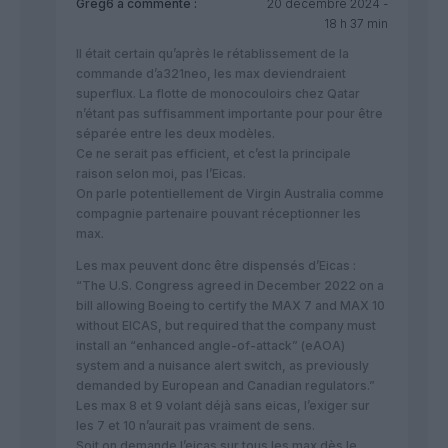
Greg6
a commenté :
20 décembre 2024 -
18 h 37 min
Il était certain qu’après le rétablissement de la
commande d’a321neo, les max deviendraient
superflux. La flotte de monocouloirs chez Qatar
n’étant pas suffisamment importante pour pour être
séparée entre les deux modèles.
Ce ne serait pas efficient, et c’est la principale
raison selon moi, pas l’Eicas.
On parle potentiellement de Virgin Australia comme
compagnie partenaire pouvant réceptionner les
max.
Les max peuvent donc être dispensés d’Eicas :
“The U.S. Congress agreed in December 2022 on a
bill allowing Boeing to certify the MAX 7 and MAX 10
without EICAS, but required that the company must
install an “enhanced angle-of-attack” (eAOA)
system and a nuisance alert switch, as previously
demanded by European and Canadian regulators.”
Les max 8 et 9 volant déjà sans eicas, l’exiger sur
les 7 et 10 n’aurait pas vraiment de sens.
Soit on demande l’eicas sur tous les max dès le