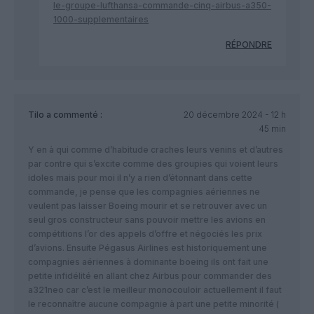
le-groupe-lufthansa-commande-cinq-airbus-a350-
1000-supplementaires
RÉPONDRE
Tilo
a commenté :
20 décembre 2024 - 12 h
45 min
Y en à qui comme d’habitude craches leurs venins et d’autres
par contre qui s’excite comme des groupies qui voient leurs
idoles mais pour moi il n’y a rien d’étonnant dans cette
commande, je pense que les compagnies aériennes ne
veulent pas laisser Boeing mourir et se retrouver avec un
seul gros constructeur sans pouvoir mettre les avions en
compétitions l’or des appels d’offre et négociés les prix
d’avions. Ensuite Pégasus Airlines est historiquement une
compagnies aériennes à dominante boeing ils ont fait une
petite infidélité en allant chez Airbus pour commander des
a321neo car c’est le meilleur monocouloir actuellement il faut
le reconnaître aucune compagnie à part une petite minorité (