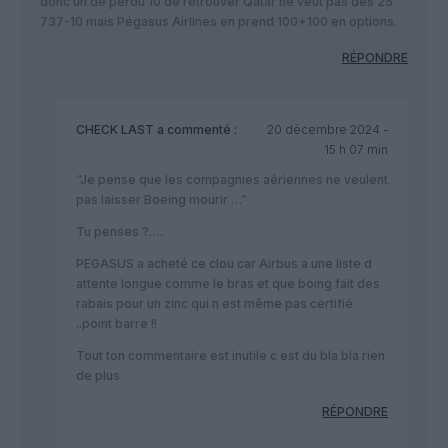
donc un de perdu 10 de retrouver Qatar ne veut pas des 25
737-10 mais Pégasus Airlines en prend 100+100 en options.
RÉPONDRE
CHECK LAST
a commenté :
20 décembre 2024 -
15 h 07 min
“Je pense que les compagnies aériennes ne veulent
pas laisser Boeing mourir …”
Tu penses ?….
PEGASUS a acheté ce clou car Airbus a une liste d
attente longue comme le bras et que boing fait des
rabais pour un zinc qui n est même pas certifié
..point barre !!
Tout ton commentaire est inutile c est du bla bla rien
de plus
RÉPONDRE