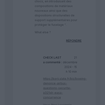
chocs, en introduisant des
compositions de matériaux
nouveaux ainsi que des
dispositions structurelles de
support supplémentaires pour
protéger le fuselage “.
What else ?
RÉPONDRE
CHECK LAST
21
a commenté :
décembre
2024 - 15
h 10 min
https://korii.slate.fr/biz/boeing-
denonce-airbus-
questions-securite-
a321xlr-easa-
concurrence
Vous êtes l exemple