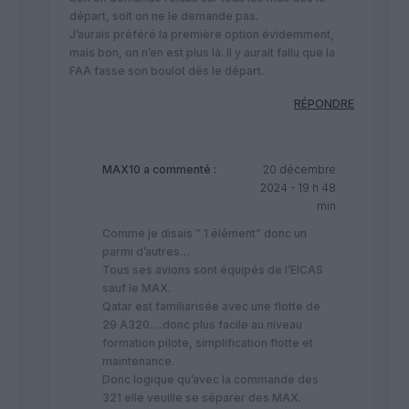
départ, soit on ne le demande pas.
J’aurais préféré la première option évidemment,
mais bon, on n’en est plus là. Il y aurait fallu que la
FAA fasse son boulot dès le départ.
RÉPONDRE
MAX10
a commenté :
20 décembre
2024 - 19 h 48
min
Comme je disais ” 1 élément” donc un
parmi d’autres…
Tous ses avions sont équipés de l’EICAS
sauf le MAX.
Qatar est familiarisée avec une flotte de
29 A320….donc plus facile au niveau
formation pilote, simplification flotte et
maintenance.
Donc logique qu’avec la commande des
321 elle veuille se séparer des MAX.