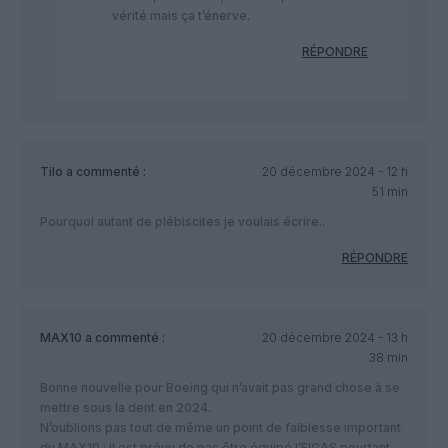
vérité mais ça t’énerve.
RÉPONDRE
Tilo
a commenté :
20 décembre 2024 - 12 h
51 min
Pourquoi autant de plébiscites je voulais écrire..
RÉPONDRE
MAX10
a commenté :
20 décembre 2024 - 13 h
38 min
Bonne nouvelle pour Boeing qui n’avait pas grand chose à se
mettre sous la dent en 2024.
N’oublions pas tout de même un point de faiblesse important
du MAX10 : il est prévu de pas être équipé l’EICAS pourtant