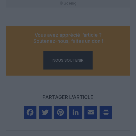
© Boeing
Vous avez apprécié l’article ?
Soutenez-nous, faites un don !
NOUS SOUTENIR
PARTAGER L'ARTICLE
Facebook
Twitter
Pinterest
LinkedIn
Email
Print