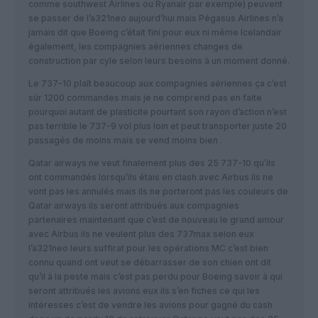
comme southwest Airlines ou Ryanair par exemple) peuvent
se passer de l’a321neo aujourd’hui mais Pégasus Airlines n’a
jamais dit que Boeing c’était fini pour eux ni même Icelandair
également, les compagnies aériennes changes de
construction par cyle selon leurs besoins à un moment donné.
Le 737-10 plaît beaucoup aux compagnies aériennes ça c’est
sûr 1200 commandes mais je ne comprend pas en faite
pourquoi autant de plasticite pourtant son rayon d’action n’est
pas terrible le 737-9 vol plus loin et peut transporter juste 20
passagés de moins mais se vend moins bien .
Qatar airways ne veut finalement plus des 25 737-10 qu’ils
ont commandés lorsqu’ils étais en clash avec Airbus ils ne
vont pas les annulés mais ils ne porteront pas les couleurs de
Qatar airways ils seront attribués aux compagnies
partenaires maintenant que c’est de nouveau le grand amour
avec Airbus ils ne veulent plus des 737max selon eux
l’a321neo leurs suffirat pour les opérations MC c’est bien
connu quand ont veut se débarrasser de son chien ont dit
qu’il à la peste mais c’est pas perdu pour Boeing savoir à qui
seront attribués les avions eux ils s’en fiches ce qui les
intéresses c’est de vendre les avions pour gagné du cash