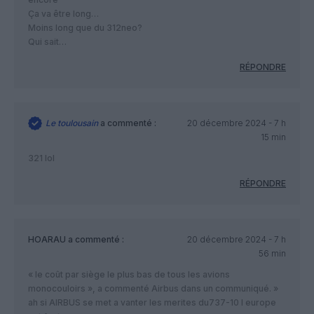
Ça va être long…
Moins long que du 312neo?
Qui sait…
RÉPONDRE
Le toulousain
a commenté :
20 décembre 2024 - 7 h
15 min
321 lol
RÉPONDRE
HOARAU
a commenté :
20 décembre 2024 - 7 h
56 min
« le coût par siège le plus bas de tous les avions
monocouloirs », a commenté Airbus dans un communiqué. »
ah si AIRBUS se met a vanter les merites du737-10 l europe