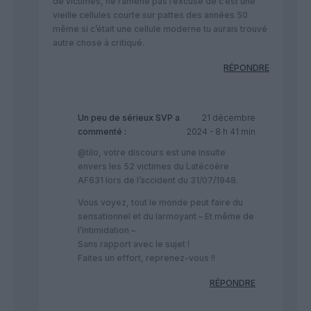
de victimes, ne ramène pas l’excuse de c’est une
vieille cellules courte sur pattes des années 50
même si c’était une cellule moderne tu aurais trouvé
autre chose à critiqué.
RÉPONDRE
Un peu de sérieux SVP
a
21 décembre
commenté :
2024 - 8 h 41 min
@tilo, votre discours est une insulte
envers les 52 victimes du Latécoère
AF631 lors de l’accident du 31/07/1948.
Vous voyez, tout le monde peut faire du
sensationnel et du larmoyant – Et même de
l’intimidation –
Sans rapport avec le sujet !
Faites un effort, reprenez-vous !!
RÉPONDRE