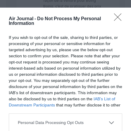
façon de la vendre pour Boing
Boing, c’est de pratiquer des prix
très bas.
Air Journal -
Do Not Process My Personal
RÉPONDRE
Information
If you wish to opt-out of the sale, sharing to third parties, or
processing of your personal or sensitive information for
Tilo
a
21
targeted advertising by us, please use the below opt-out
commenté :
décembre
2024 - 15
section to confirm your selection. Please note that after your
h 15 min
opt-out request is processed you may continue seeing
interest-based ads based on personal information utilized by
T’a des preuves c’est
us or personal information disclosed to third parties prior to
Boeing qui te la
your opt-out. You may separately opt-out of the further
communiqué ?
disclosure of your personal information by third parties on the
IAB’s list of downstream participants. This information may
also be disclosed by us to third parties on the
IAB’s List of
Downstream Participants
that may further disclose it to other
third parties.
Personal Data Processing Opt Outs