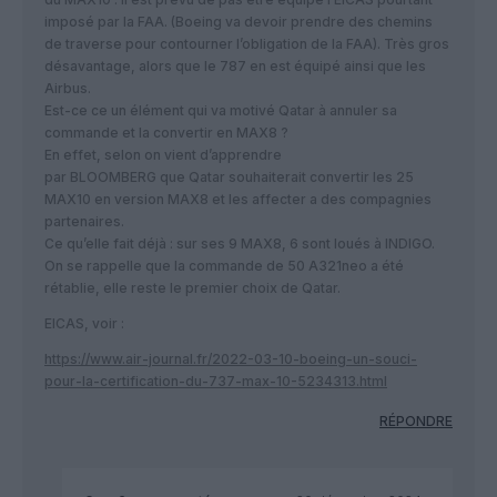
imposé par la FAA. (Boeing va devoir prendre des chemins
de traverse pour contourner l’obligation de la FAA). Très gros
désavantage, alors que le 787 en est équipé ainsi que les
Airbus.
Est-ce ce un élément qui va motivé Qatar à annuler sa
commande et la convertir en MAX8 ?
En effet, selon on vient d’apprendre
par BLOOMBERG que Qatar souhaiterait convertir les 25
MAX10 en version MAX8 et les affecter a des compagnies
partenaires.
Ce qu’elle fait déjà : sur ses 9 MAX8, 6 sont loués à INDIGO.
On se rappelle que la commande de 50 A321neo a été
rétablie, elle reste le premier choix de Qatar.
EICAS, voir :
https://www.air-journal.fr/2022-03-10-boeing-un-souci-
pour-la-certification-du-737-max-10-5234313.html
RÉPONDRE