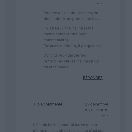
min
Pour ce qui est des insultes, va
demander à ton pote checklist….
Il y a peu , il m a insulté (sans
même comprendre mon
commentaire).
Toi aussi d ailleurs, il y a qq mois.
Donc tu peux garder tes
remarques sur les insultes pour
toi et ta bande.
RÉPONDRE
Tilo
a commenté :
23 décembre
2024 - 23 h 39
min
C’est du bla bla pour toi parce que tu
n’aime pas savoir ça tu sais que c’est une