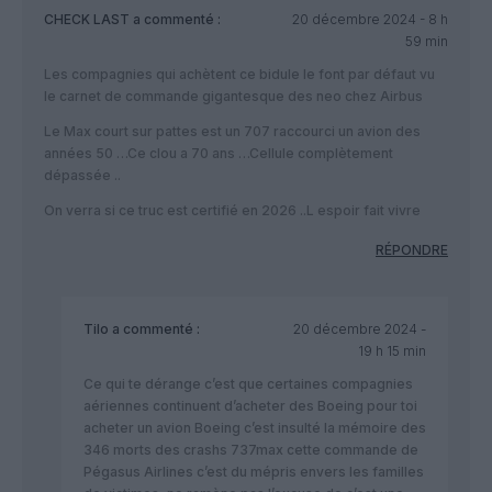
CHECK LAST
a commenté :
20 décembre 2024 - 8 h
59 min
Les compagnies qui achètent ce bidule le font par défaut vu
le carnet de commande gigantesque des neo chez Airbus
Le Max court sur pattes est un 707 raccourci un avion des
années 50 …Ce clou a 70 ans …Cellule complètement
dépassée ..
On verra si ce truc est certifié en 2026 ..L espoir fait vivre
RÉPONDRE
Tilo
a commenté :
20 décembre 2024 -
19 h 15 min
Ce qui te dérange c’est que certaines compagnies
aériennes continuent d’acheter des Boeing pour toi
acheter un avion Boeing c’est insulté la mémoire des
346 morts des crashs 737max cette commande de
Pégasus Airlines c’est du mépris envers les familles