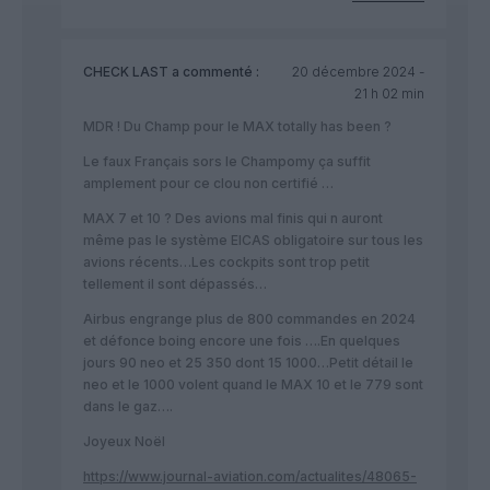
CHECK LAST
a commenté :
20 décembre 2024 -
21 h 02 min
MDR ! Du Champ pour le MAX totally has been ?
Le faux Français sors le Champomy ça suffit
amplement pour ce clou non certifié …
MAX 7 et 10 ? Des avions mal finis qui n auront
même pas le système EICAS obligatoire sur tous les
avions récents…Les cockpits sont trop petit
tellement il sont dépassés…
Airbus engrange plus de 800 commandes en 2024
et défonce boing encore une fois ….En quelques
jours 90 neo et 25 350 dont 15 1000…Petit détail le
neo et le 1000 volent quand le MAX 10 et le 779 sont
dans le gaz….
Joyeux Noël
https://www.journal-aviation.com/actualites/48065-