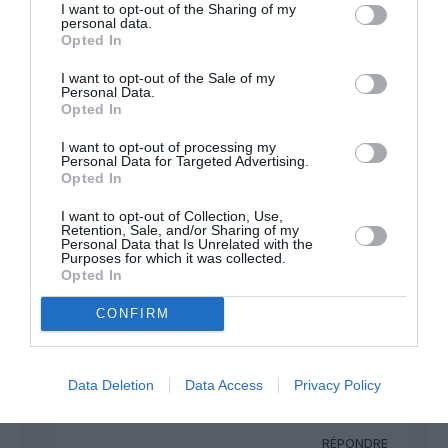
Lchris
a commenté :
20 décembre 2024 - 11 h
I want to opt-out of the Sharing of my
personal data.
14 min
Opted In
Whaouu Alors Ca pour une Nouvelle, c’est une Bonne
I want to opt-out of the Sale of my
Nouvelle ! il n’y a pas qu’Airbus qui termine l’année en beauté,
Personal Data.
mais la Boeing a fait très fort, Déjà China Airlines a commandé
Opted In
hier un mixte de 777X et d’A350-1000 mais 14 boeing au total,
et la maintenant Pégasus airlines avec une énorme
I want to opt-out of processing my
commande !
Personal Data for Targeted Advertising.
Opted In
On sort le champagne ou quoi ? !!!!!
RÉPONDRE
I want to opt-out of Collection, Use,
Retention, Sale, and/or Sharing of my
Personal Data that Is Unrelated with the
Purposes for which it was collected.
Opted In
bravo
a commenté :
20 décembre 2024 -
12 h 42 min
CONFIRM
bravo ! mais boeing va faire combien de bénéfice
avec la vente de 200 enclumes ?
Data Deletion
Data Access
Privacy Policy
Allez, c est facile car c est qi des fanatiques boys
boeing…..
RÉPONDRE