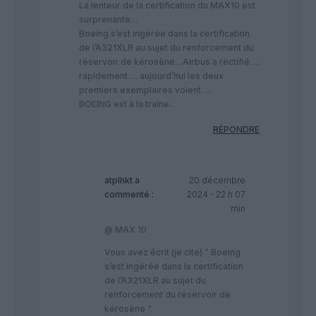
La lenteur de la certification du MAX10 est
surprenante…
Boeing s’est ingérée dans la certification
de l’A321XLR au sujet du renforcement du
réservoir de kérosène…Airbus a rectifié….
rapidement…. aujourd’hui les deux
premiers exemplaires volent….
BOEING est à la traîne…
RÉPONDRE
atplhkt
a
20 décembre
commenté :
2024 - 22 h 07
min
@ MAX 10
Vous avez écrit (je cite) ” Boeing
s’est ingérée dans la certification
de l’A321XLR au sujet du
renforcement du réservoir de
kérosène “.