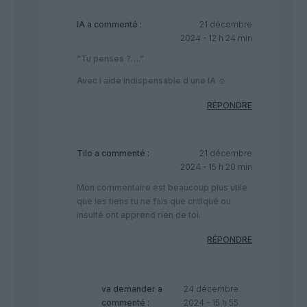
IA
a commenté :
21 décembre
2024 - 12 h 24 min
“Tu penses ?….”
Avec l aide indispensable d une IA ☺️
RÉPONDRE
Tilo
a commenté :
21 décembre
2024 - 15 h 20 min
Mon commentaire est beaucoup plus utile
que les tiens tu ne fais que critiqué ou
insulté ont apprend rien de toi.
RÉPONDRE
va demander
a
24 décembre
commenté :
2024 - 15 h 55