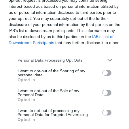
opt-out request is processed you may continue seeing
Bruno C
a commenté l'article :
interest-based ads based on personal information utilized by
Incivilités à Bangkok : 22 passagers chinois refusés à
us or personal information disclosed to third parties prior to
bord après une course-poursuite, l’incident devient
your opt-out. You may separately opt-out of the further
diplomatique
disclosure of your personal information by third parties on the
IAB’s list of downstream participants. This information may
also be disclosed by us to third parties on the
IAB’s List of
François Marty
a commenté l'article :
Downstream Participants
that may further disclose it to other
third parties.
Fiabilité du COMAC C919 : des anomalies signalées
dans un document attribué à China Southern Airlines
Personal Data Processing Opt Outs
I want to opt-out of the Sharing of my
personal data.
histoire de l'aviation
Opted In
I want to opt-out of the Sale of my
Personal Data.
LIRE AUSSI
Opted In
I want to opt-out of processing my
Personal Data for Targeted Advertising.
Opted In
LE 8 AOÛT 1908 DANS LE