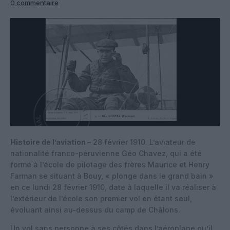
0 commentaire
Histoire de l’aviation –
28 février 1910. L’aviateur de
nationalité franco-péruvienne Géo Chavez, qui a été
formé à l’école de pilotage des frères Maurice et Henry
Farman se situant à Bouy, « plonge dans le grand bain »
en ce lundi 28 février 1910, date à laquelle il va réaliser à
l’extérieur de l’école son premier vol en étant seul,
évoluant ainsi au-dessus du camp de Châlons.
Un vol sans personne à ses côtés dans l’aéroplane qu’il