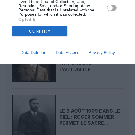
CIEL : UNE
I want to opt-out of Collection, Use,
Retention, Sale, and/or Sharing of my
DÉMONSTRATION
Personal Data that Is Unrelated with the
PUBLIQUE...
Purposes for which it was collected.
Opted In
CONFIRM
LE 7 AOÛT 1909 DANS LE
Data Deletion
Data Access
Privacy Policy
CIEL : ROGER SOMMER
FAIT ENCORE
L’ACTUALITÉ
LE 6 AOÛT 1909 DANS LE
CIEL : ROGER SOMMER
PERMET LE SACRE...