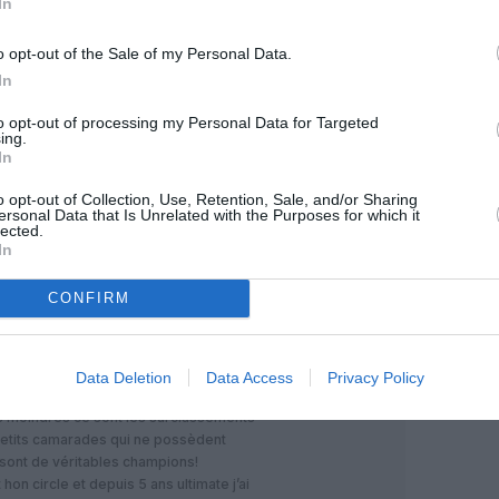
In
o opt-out of the Sale of my Personal Data.
In
Facebook
Twitter
Pinterest
LinkedIn
Email
Print
to opt-out of processing my Personal Data for Targeted
ing.
In
o opt-out of Collection, Use, Retention, Sale, and/or Sharing
MENTAIRE(S)
ersonal Data that Is Unrelated with the Purposes for which it
lected.
In
4 mars 2025 - 5 h 31 min
CONFIRM
tant :
ui sont surclassés par leur collègue en
cues me dérangent un peu: j’étais seul en
 de surclasser sa femme, une amie de sa
Data Deletion
Data Access
Privacy Policy
t criait…autant dire que le vol a été
s moindres ce sont les surclassements
petits camarades qui ne possèdent
sont de véritables champions!
n circle et depuis 5 ans ultimate j’ai