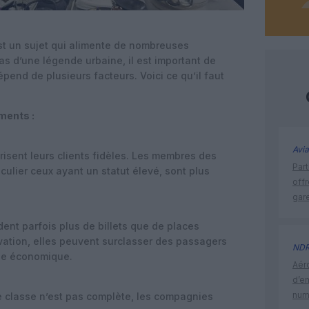
st un sujet qui alimente de nombreuses
pas d’une légende urbaine, il est important de
pend de plusieurs facteurs. Voici ce qu’il faut
ments :
Avia
isent leurs clients fidèles. Les membres des
Part
culier ceux ayant un statut élevé, sont plus
off
gar
nt parfois plus de billets que de places
vation, elles peuvent surclasser des passagers
ND
sse économique.
Aéro
d’e
num
re classe n’est pas complète, les compagnies