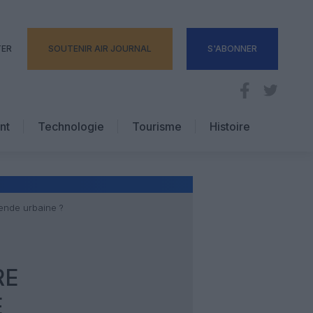
TER
SOUTENIR AIR JOURNAL
S'ABONNER
nt
Technologie
Tourisme
Histoire
Pratique
Hôtellerie
Voyages d’affaires
gende urbaine ?
RE
E