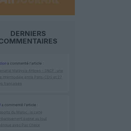
DERNIERS
COMMENTAIRES
tion
a commenté l'article :
enariat Malaysia Airlines – SNCF : une
re intermodale entre Paris-CDG et 27
es françaises
R
a commenté l'article :
ports du Maroc : la carte
mbarquement passe au tout
érique avec Pax Check