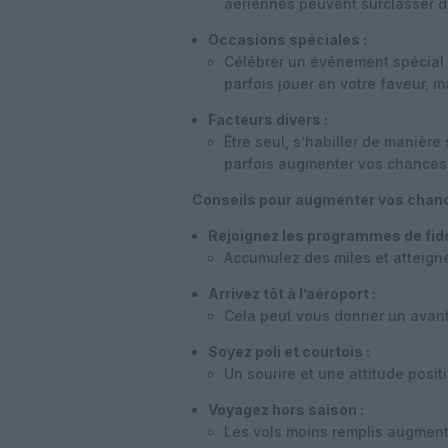
aériennes peuvent surclasser 
Occasions spéciales :
Célébrer un événement spécial 
parfois jouer en votre faveur, m
Facteurs divers :
Être seul, s’habiller de manière
parfois augmenter vos chances
Conseils pour augmenter vos chanc
Rejoignez les programmes de fidél
Accumulez des miles et atteigne
Arrivez tôt à l’aéroport :
Cela peut vous donner un avant
Soyez poli et courtois :
Un sourire et une attitude posit
Voyagez hors saison :
Les vols moins remplis augment