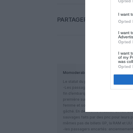
Opted 
I want t
PARTAGER L'ARTICLE
Opted 
I want 
Advertis
Opted 
I want t
COM
of my P
was col
Opted 
Momoderabat
a commenté :
Le statut du passager un rôle très impor
-Les passagers possédant un billet GP q
fin d’embarquement. Deux situations vé
première sur AF et le CDB s’est permis
femme et son gamin qui courait partout e
gâché. En deuxième situation et non de
sauvages faits par des pnc pour leurs 
mêmes pas de billets GP, la RAM et UU 
-les passagers encartés: anciennement ho