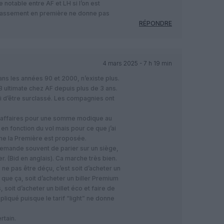
 notable entre AF et LH si l’on est
classement en première ne donne pas
RÉPONDRE
4 mars 2025 - 7 h 19 min
ans les années 90 et 2000, n’existe plus.
 ultimate chez AF depuis plus de 3 ans.
mi d’être surclassé. Les compagnies ont
 affaires pour une somme modique au
en fonction du vol mais pour ce que j’ai
me la Première est proposée.
emande souvent de parier sur un siège,
r. (Bid en anglais). Ca marche très bien.
ne pas être déçu, c’est soit d’acheter un
r que ça, soit d’acheter un biller Premium
oit d’acheter un billet éco et faire de
iqué puisque le tarif “light” ne donne
rtain.