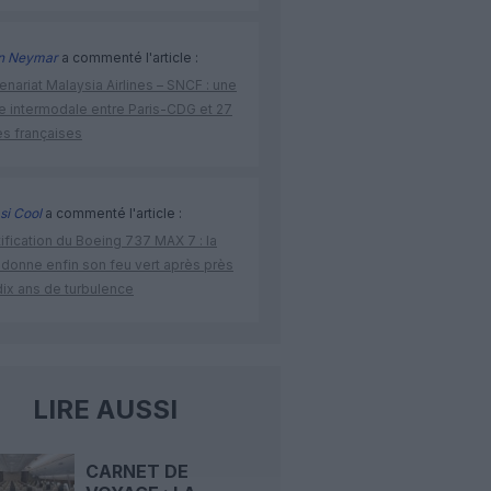
n Neymar
a commenté l'article :
enariat Malaysia Airlines – SNCF : une
re intermodale entre Paris-CDG et 27
es françaises
si Cool
a commenté l'article :
ification du Boeing 737 MAX 7 : la
 donne enfin son feu vert après près
dix ans de turbulence
LIRE AUSSI
CARNET DE