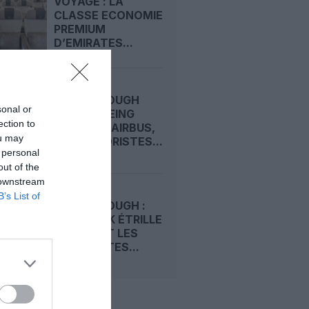
VOYAGE : LA
CLASSE ECONOMIE
PREMIUM
D’EMIRATES...
FARNBOROUGH
sonal or
2026 : BOEING
ection to
DEVANCE AIRBUS,
ou may
LES MOTORISTES...
 personal
out of the
 downstream
B’s List of
FARNBOROUGH :
TIM CLARK ÉTRILLE
BOEING ET LES
MOTORISTES...