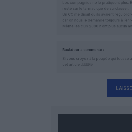
Les compagnies ne le pratiquent plus. 
resté sur le tarmac que de surclasser.
Un CC me disait qu’ils avaient reçu ord
car on nous le demande toujours à l’en
Même les club 2000 n’ont plus aucun avan
Backdoor
a commenté :
Si vous croyez à la poupée qui tousse 
cet article 🤦‍♂️🤦‍♂️😳
LAISS