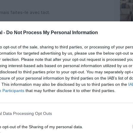
mais faites-le avec tact.
l -
Do Not Process My Personal Information
ble, mais rare.
e est un facteur clé.
to opt-out of the sale, sharing to third parties, or processing of your per
formation for targeted advertising by us, please use the below opt-out s
r selection. Please note that after your opt-out request is processed y
eing interest-based ads based on personal information utilized by us or
disclosed to third parties prior to your opt-out. You may separately opt-
losure of your personal information by third parties on the IAB’s list of
z apprécié l’article ?
. This information may also be disclosed by us to third parties on the
IA
-nous, faites un don !
Participants
that may further disclose it to other third parties.
OUS SOUTENIR
l Data Processing Opt Outs
o opt-out of the Sharing of my personal data.