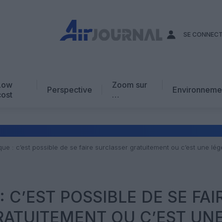
SE CONNEC
Low
Zoom sur
Perspective
Environneme
cost
…
Edito
En chiffres
Avis d’expert
ique : c’est possible de se faire surclasser gratuitement ou c’est une lé
AJ Académie
Vidéo
: C’EST POSSIBLE DE SE FAI
RATUITEMENT OU C’EST UN