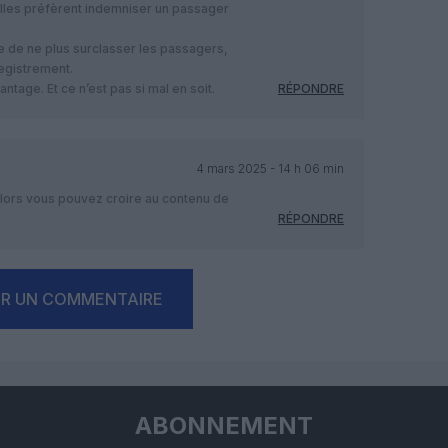
Elles préfèrent indemniser un passager
re de ne plus surclasser les passagers,
registrement.
tage. Et ce n’est pas si mal en soit.
RÉPONDRE
4 mars 2025 - 14 h 06 min
alors vous pouvez croire au contenu de
RÉPONDRE
ER UN COMMENTAIRE
ABONNEMENT