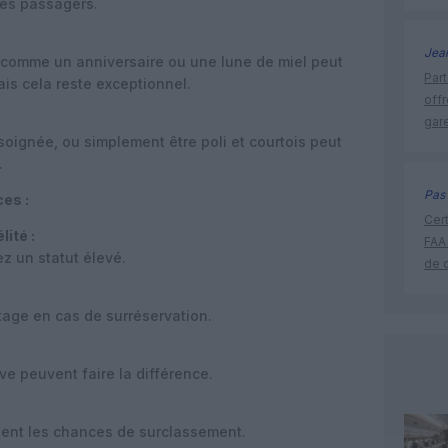
des passagers.
Jea
comme un anniversaire ou une lune de miel peut
Part
ais cela reste exceptionnel.
off
gar
 soignée, ou simplement être poli et courtois peut
.
Pas 
es :
Cert
ité :
FAA
z un statut élevé.
de 
age en cas de surréservation.
ive peuvent faire la différence.
ent les chances de surclassement.