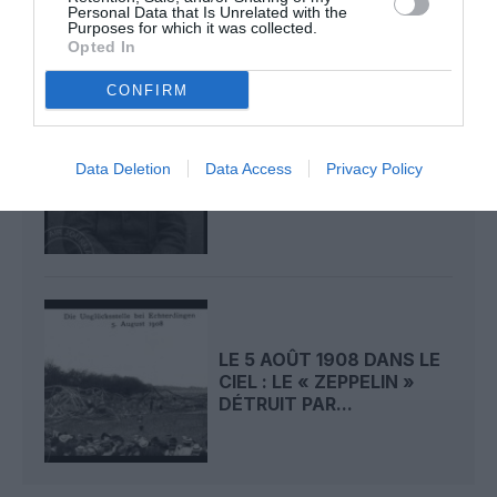
Personal Data that Is Unrelated with the
Purposes for which it was collected.
Opted In
CONFIRM
LE 6 AOÛT 1909 DANS LE
Data Deletion
Data Access
Privacy Policy
CIEL : ROGER SOMMER
PERMET LE SACRE...
LE 5 AOÛT 1908 DANS LE
CIEL : LE « ZEPPELIN »
DÉTRUIT PAR...