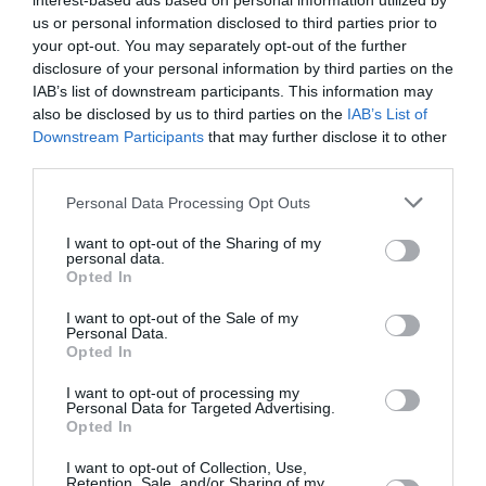
interest-based ads based on personal information utilized by
Après Emirates, Lufthansa remet en cause la réception
us or personal information disclosed to third parties prior to
de Boeing 777-9 déjà construits
your opt-out. You may separately opt-out of the further
disclosure of your personal information by third parties on the
IAB’s list of downstream participants. This information may
Copa
a commenté l'article :
also be disclosed by us to third parties on the
IAB’s List of
Pointe‑à‑Pitre – Panama City : Air France ouvre un pont
Downstream Participants
that may further disclose it to other
third parties.
aérien vers l’Amérique latine
Personal Data Processing Opt Outs
I want to opt-out of the Sharing of my
histoire de l'aviation
personal data.
Opted In
I want to opt-out of the Sale of my
LIRE AUSSI
Personal Data.
Opted In
I want to opt-out of processing my
Personal Data for Targeted Advertising.
LE 7 AOÛT 1909 DANS LE
Opted In
CIEL : ROGER SOMMER
FAIT ENCORE
I want to opt-out of Collection, Use,
L’ACTUALITÉ
Retention, Sale, and/or Sharing of my