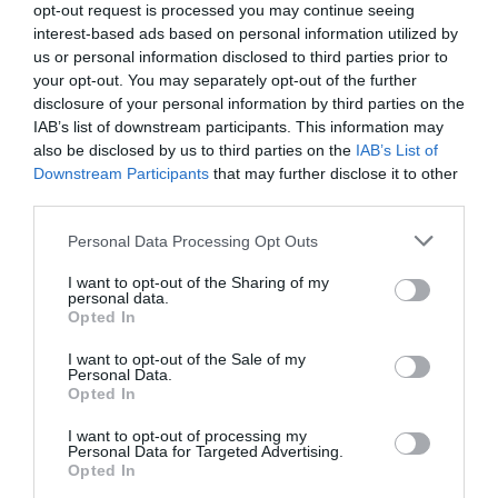
opt-out request is processed you may continue seeing
interest-based ads based on personal information utilized by
GVA1112
a commenté l'article :
us or personal information disclosed to third parties prior to
19 h 23 sans escale : le Boeing 777F de National
your opt-out. You may separately opt-out of the further
Airlines relie l’Écosse à l’Australie
disclosure of your personal information by third parties on the
IAB’s list of downstream participants. This information may
also be disclosed by us to third parties on the
IAB’s List of
Downstream Participants
that may further disclose it to other
Pas si Cool
a commenté l'article :
third parties.
19 h 23 sans escale : le Boeing 777F de National
Airlines relie l’Écosse à l’Australie
Personal Data Processing Opt Outs
I want to opt-out of the Sharing of my
personal data.
Opted In
histoire de l'aviation
I want to opt-out of the Sale of my
Personal Data.
Opted In
LIRE AUSSI
I want to opt-out of processing my
Personal Data for Targeted Advertising.
Opted In