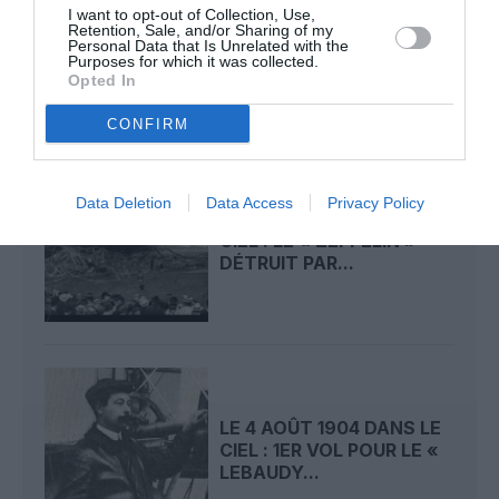
LE 6 AOÛT 1909 DANS LE
I want to opt-out of Collection, Use,
CIEL : ROGER SOMMER
Retention, Sale, and/or Sharing of my
Personal Data that Is Unrelated with the
PERMET LE SACRE...
Purposes for which it was collected.
Opted In
CONFIRM
Data Deletion
Data Access
Privacy Policy
LE 5 AOÛT 1908 DANS LE
CIEL : LE « ZEPPELIN »
DÉTRUIT PAR...
LE 4 AOÛT 1904 DANS LE
CIEL : 1ER VOL POUR LE «
LEBAUDY...