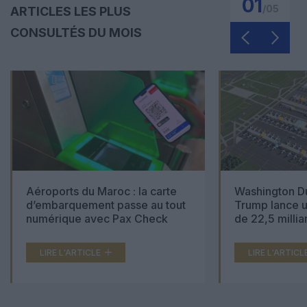
01
/
05
ARTICLES LES PLUS
CONSULTÉS DU MOIS
Aéroports du Maroc : la carte
Washington Du
d’embarquement passe au tout
Trump lance u
numérique avec Pax Check
de 22,5 millia
LIRE L'ARTICLE
LIRE L'ARTICL