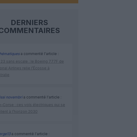
DERNIERS
COMMENTAIRES
hématiques
a commenté l'article :
 23 sans escale : le Boeing 777F de
onal Airlines relie l’Écosse à
stralie
issi novembri
a commenté l'article :
–Corse : ces vols électriques qui se
ilent à l’horizon 2030
rge13
a commenté l'article :