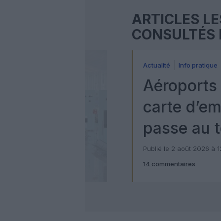
ARTICLES LE
CONSULTÉS 
Actualité
Info pratique
Aéroports 
carte d’e
passe au t
numérique
Publié le 2 août 2026 à 
14 commentaires
Check