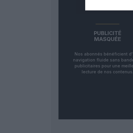
PUBLICITÉ
MASQUÉE
Nos abonnés bénéficient d
navigation fluide sans ban
publicitaires pour une meill
lecture de nos contenus