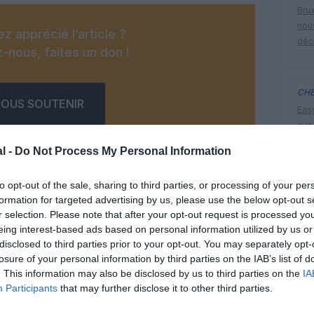
Brux
nouv
z apprécié l’article ?
déc
-nous, faites un don !
CHE
OUS SOUTENIR
Eas
ave
déd
l -
Do Not Process My Personal Information
to opt-out of the sale, sharing to third parties, or processing of your per
histoire 
formation for targeted advertising by us, please use the below opt-out s
r selection. Please note that after your opt-out request is processed y
eing interest-based ads based on personal information utilized by us or
Facebook
Twitter
Pinterest
LinkedIn
Email
Print
disclosed to third parties prior to your opt-out. You may separately opt-
losure of your personal information by third parties on the IAB’s list of
. This information may also be disclosed by us to third parties on the
IA
Participants
that may further disclose it to other third parties.
un commentaire !