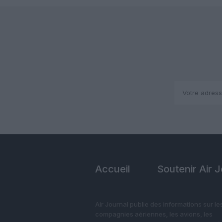
Accueil
Soutenir Air 
Air Journal publie des informations sur le
compagnies aériennes, les avions, les