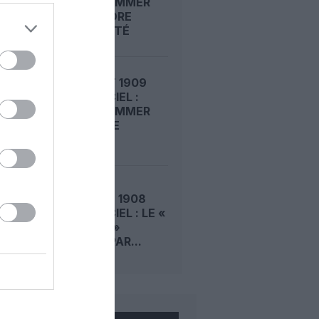
ROGER SOMMER
FAIT ENCORE
L’ACTUALITÉ
LE 6 AOÛT 1909
DANS LE CIEL :
ROGER SOMMER
PERMET LE
SACRE...
LE 5 AOÛT 1908
DANS LE CIEL : LE «
ZEPPELIN »
DÉTRUIT PAR...