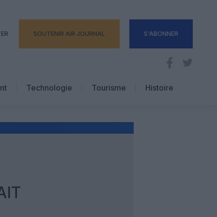
TER
SOUTENIR AIR JOURNAL
S'ABONNER
nt
Technologie
Tourisme
Histoire
Pratique
Hôtellerie
Voyages d’affaires
AIT