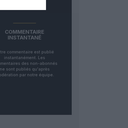
COMMENTAIRE
INSTANTANÉ
tre commentaire est publié
instantanément. Les
mentaires des non-abonnés
ne sont publiés qu'après
dération par notre équipe.