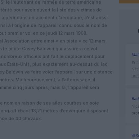
 Si le lieutenant de l’armée de terre américaine
érité pour avoir ouvert la liste des victimes de
e à périr dans un accident d’aéroplane, c’est aussi
nsi à l’origine de l’appareil connu sous le nom de
out premier vol en ce jeudi 12 mars 1908.
al Association entre ainsi « en piste » ce 12 mars
 le pilote Casey Baldwin qui assurera ce vol
Mat
 nombreux officiels ont fait le déplacement pour
19 h
 aux Etats-Unis, plus exactement au-dessus du lac
Nati
Baldwin va faire voler l’appareil sur une distance
l’Au
mètres. Malheureusement, à l’atterrissage, il
mmé cinq jours après, mais là, l’appareil sera
Bad
ce nom en raison de ses ailes courbes en soie
Nice
 long affichant 13,21 mètres d’envergure disposant
prof
ance de 40 chevaux.
@Se