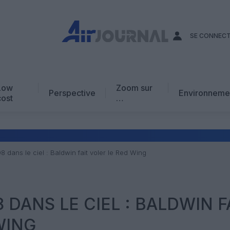
SE CONNEC
Low
Zoom sur
Perspective
Environneme
cost
…
Edito
En chiffres
Avis d’expert
8 dans le ciel : Baldwin fait voler le Red Wing
AJ Académie
Vidéo
8 DANS LE CIEL : BALDWIN F
WING