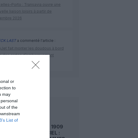
elles–Porto : Transavia ouvre une
elle liaison loisirs à partir de
embre 2026
CK LAST
a commenté l'article :
yJet fait monter les doudous à bord
c des cartes d’embarquement
iées
sonal or
de l'aviation
ection to
ou may
 personal
out of the
LIRE AUSSI
 downstream
B’s List of
LE 7 AOÛT 1909
DANS LE CIEL :