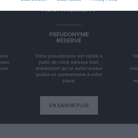
ABONNEMENT
PSEUDONYME
RÉSERVÉ
'une
Votre pseudonyme est validé à
Vo
deaux
partir de votre adresse mail,
eure
empêchant qu'un autre lecteur
com
.
publie un commentaire à votre
place.
mo
EN SAVOIR PLUS