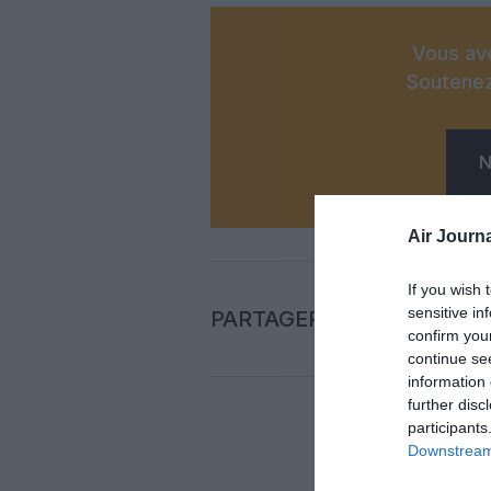
Vous ave
Soutenez
N
Air Journa
If you wish 
sensitive in
PARTAGER L'ARTICLE
confirm you
continue se
information 
further disc
participants
Downstream 
Auc