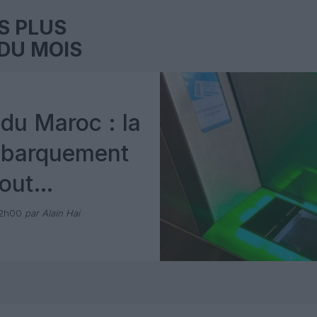
S PLUS
DU MOIS
du Maroc : la
mbarquement
out
 avec Pax
12h00
par Alain Hai