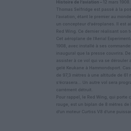
Histoire de l’aviation –
12 mars 1908.
Thomas Selfridge est passé à la post
l’aviation, étant le premier au mond
un concepteur d’aéroplanes. Il est ai
Red Wing. Ce dernier réalisant son t
Cet aéroplane de l’Aerial Experiment
1908, avec installé à ses commandes
inaugural que la presse couvrira. De
assister à ce vol qui va se dérouler
gelé Keukane à Hammondsport. Casey 
de 97,3 mètres à une altitude de 61 
s’écrasera… Un autre vol sera progra
carrément détruit.
Pour rappel, le Red Wing, qui porte 
rouge, est un biplan de 8 mètres de
d’un moteur Curtiss V8 d’une puiss