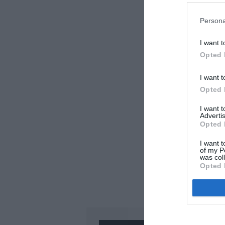
LAISS
Persona
I want t
Opted 
I want t
Opted 
I want 
Advertis
Opted 
I want t
of my P
was col
Opted 