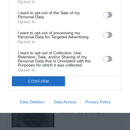
Opted In
Le Monégasque du sud de la France
a commenté l'article
I want to opt-out of the Sale of my
:
Personal Data.
Opted In
Aéroports du Maroc : la carte d’embarquement passe
au tout numérique avec Pax Check
I want to opt-out of processing my
Personal Data for Targeted Advertising.
Opted In
histoire de l'aviation
I want to opt-out of Collection, Use,
Retention, Sale, and/or Sharing of my
Personal Data that Is Unrelated with the
Purposes for which it was collected.
Opted In
LIRE AUSSI
CONFIRM
LE 6 AOÛT 1909 DANS LE
Data Deletion
Data Access
Privacy Policy
CIEL : ROGER SOMMER
PERMET LE SACRE...