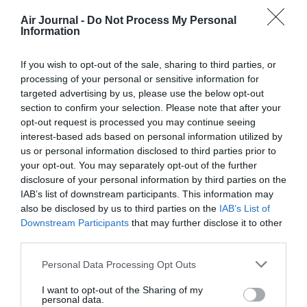
Soutenez Air Journal participez
à son
Air Journal -
Do Not Process My Personal
développement !
Information
If you wish to opt-out of the sale, sharing to third parties, or
NOUS SOUTENIR
processing of your personal or sensitive information for
targeted advertising by us, please use the below opt-out
section to confirm your selection. Please note that after your
opt-out request is processed you may continue seeing
interest-based ads based on personal information utilized by
us or personal information disclosed to third parties prior to
your opt-out. You may separately opt-out of the further
disclosure of your personal information by third parties on the
DERNIERS COMMENTAIRES
IAB’s list of downstream participants. This information may
also be disclosed by us to third parties on the
IAB’s List of
Downstream Participants
that may further disclose it to other
third parties.
Jmp
a commenté l'article :
19 h 23 sans escale : le Boeing 777F de National
Personal Data Processing Opt Outs
Airlines relie l’Écosse à l’Australie
I want to opt-out of the Sharing of my
personal data.