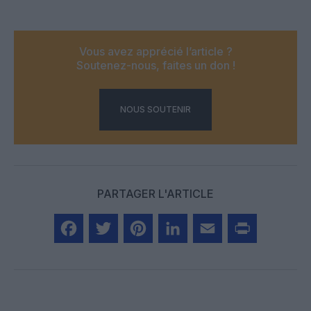
Vous avez apprécié l’article ?
Soutenez-nous, faites un don !
NOUS SOUTENIR
PARTAGER L'ARTICLE
Facebook
Twitter
Pinterest
LinkedIn
Email
Print