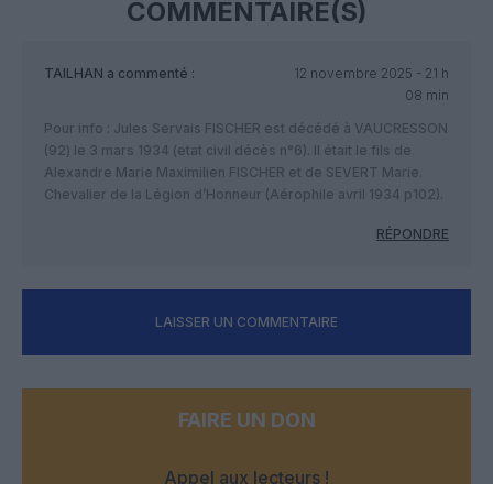
COMMENTAIRE(S)
TAILHAN
a commenté :
12 novembre 2025 - 21 h
08 min
Pour info : Jules Servais FISCHER est décédé à VAUCRESSON
(92) le 3 mars 1934 (etat civil décès n°6). Il était le fils de
Alexandre Marie Maximilien FISCHER et de SEVERT Marie.
Chevalier de la Légion d’Honneur (Aérophile avril 1934 p102).
RÉPONDRE
LAISSER UN COMMENTAIRE
FAIRE UN DON
Appel aux lecteurs !