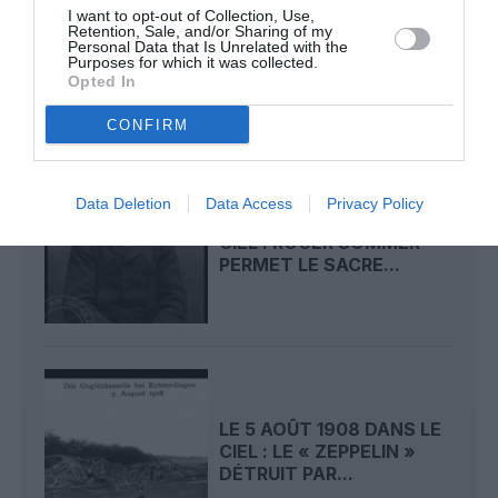
I want to opt-out of Collection, Use,
CIEL : ROGER SOMMER
Retention, Sale, and/or Sharing of my
FAIT ENCORE
Personal Data that Is Unrelated with the
Purposes for which it was collected.
L’ACTUALITÉ
Opted In
CONFIRM
Data Deletion
Data Access
Privacy Policy
LE 6 AOÛT 1909 DANS LE
CIEL : ROGER SOMMER
PERMET LE SACRE...
LE 5 AOÛT 1908 DANS LE
CIEL : LE « ZEPPELIN »
DÉTRUIT PAR...