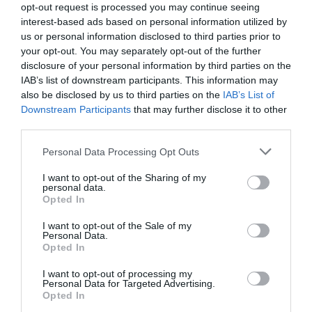
opt-out request is processed you may continue seeing
interest-based ads based on personal information utilized by
Djm
a commenté l'article :
us or personal information disclosed to third parties prior to
Après Emirates, Lufthansa remet en cause la réception
your opt-out. You may separately opt-out of the further
de Boeing 777-9 déjà construits
disclosure of your personal information by third parties on the
IAB’s list of downstream participants. This information may
also be disclosed by us to third parties on the
IAB’s List of
Downstream Participants
that may further disclose it to other
Copa
a commenté l'article :
third parties.
Pointe‑à‑Pitre – Panama City : Air France ouvre un pont
aérien vers l’Amérique latine
Personal Data Processing Opt Outs
I want to opt-out of the Sharing of my
personal data.
Opted In
histoire de l'aviation
I want to opt-out of the Sale of my
Personal Data.
Opted In
LIRE AUSSI
I want to opt-out of processing my
Personal Data for Targeted Advertising.
Opted In
LE 7 AOÛT 1909 DANS LE