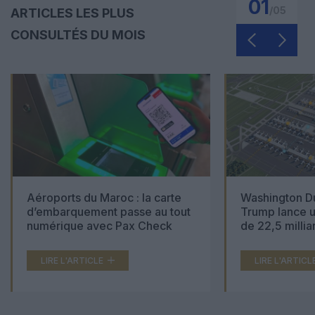
01
/
05
ARTICLES LES PLUS
CONSULTÉS DU MOIS
Aéroports du Maroc : la carte
Washington Du
d’embarquement passe au tout
Trump lance u
numérique avec Pax Check
de 22,5 millia
LIRE L'ARTICLE
LIRE L'ARTICL