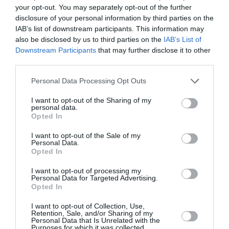
Appel aux lecteurs !
your opt-out. You may separately opt-out of the further
Soutenez Air Journal participez
à son
disclosure of your personal information by third parties on the
développement !
IAB’s list of downstream participants. This information may
also be disclosed by us to third parties on the
IAB’s List of
Downstream Participants
that may further disclose it to other
third parties.
NOUS SOUTENIR
Personal Data Processing Opt Outs
I want to opt-out of the Sharing of my
personal data.
Opted In
I want to opt-out of the Sale of my
Personal Data.
DERNIERS COMMENTAIRES
Opted In
I want to opt-out of processing my
Personal Data for Targeted Advertising.
Opted In
NDR
a commenté l'article :
Contrôles aux frontières entre l’Espagne et l’Italie : des
I want to opt-out of Collection, Use,
Retention, Sale, and/or Sharing of my
arrivées plus longues, des correspondances à risque
Personal Data that Is Unrelated with the
Purposes for which it was collected.