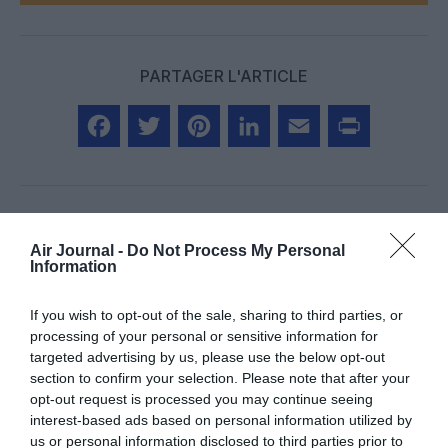
PARTAGER L'ARTICLE
Facebook
Twitter
Pinterest
LinkedIn
Email
Print
Air Journal -
Do Not Process My Personal
Aucun commentaire !
Information
LAISSER UN COMMENTAIRE
If you wish to opt-out of the sale, sharing to third parties, or
processing of your personal or sensitive information for
targeted advertising by us, please use the below opt-out
section to confirm your selection. Please note that after your
FAIRE UN DON
opt-out request is processed you may continue seeing
interest-based ads based on personal information utilized by
us or personal information disclosed to third parties prior to