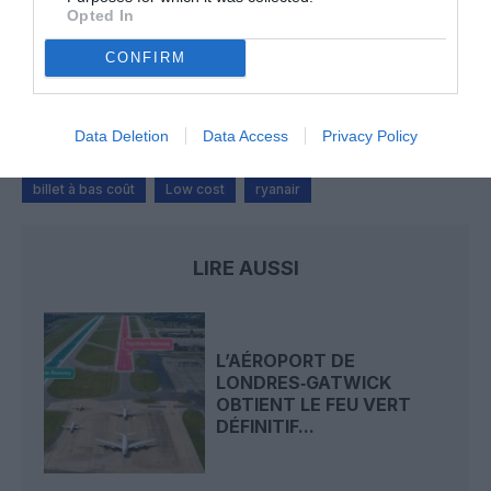
Opted In
Serge13
a commenté l'article :
CONFIRM
Flynas ouvre une ligne directe entre Médine et
Bruxelles
Data Deletion
Data Access
Privacy Policy
billet à bas coût
Low cost
ryanair
LIRE AUSSI
L’AÉROPORT DE
LONDRES‑GATWICK
OBTIENT LE FEU VERT
DÉFINITIF...