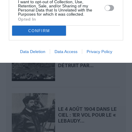
I want to opt-out of Collection, Use,
CIEL : ROGER SOMMER
Retention, Sale, and/or Sharing of my
PERMET LE SACRE...
Personal Data that Is Unrelated with the
Purposes for which it was collected.
Opted In
CONFIRM
Data Deletion
Data Access
Privacy Policy
LE 5 AOÛT 1908 DANS LE
CIEL : LE « ZEPPELIN »
DÉTRUIT PAR...
LE 4 AOÛT 1904 DANS LE
CIEL : 1ER VOL POUR LE «
LEBAUDY...