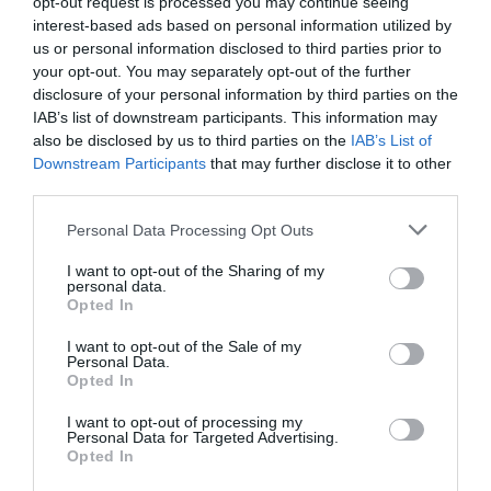
opt-out request is processed you may continue seeing
interest-based ads based on personal information utilized by
Aviation
a commenté l'article :
us or personal information disclosed to third parties prior to
Partenariat Malaysia Airlines – SNCF : une offre
your opt-out. You may separately opt-out of the further
intermodale entre Paris-CDG et 27 gares françaises
disclosure of your personal information by third parties on the
IAB’s list of downstream participants. This information may
also be disclosed by us to third parties on the
IAB’s List of
NDR
a commenté l'article :
Downstream Participants
that may further disclose it to other
third parties.
Aéroports du Maroc : la carte d’embarquement passe
au tout numérique avec Pax Check
Personal Data Processing Opt Outs
I want to opt-out of the Sharing of my
personal data.
histoire de l'aviation
Opted In
I want to opt-out of the Sale of my
Personal Data.
LIRE AUSSI
Opted In
I want to opt-out of processing my
Personal Data for Targeted Advertising.
Opted In
LE 6 AOÛT 1909 DANS LE