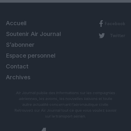
Accueil
Facebook
Soutenir Air Journal
Twitter
S’abonner
Espace personnel
Contact
Archives
Air Journal publie des informations sur les compagnies
aériennes, les avions, les nouvelles liaisons et toute
autre actualité concernant l’aéronautique civile.
Retrouvez sur Air Journal tout ce que vous voulez savoir
sur le transport aérien.