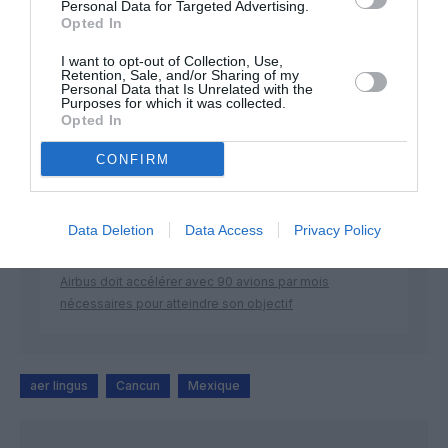
Personal Data for Targeted Advertising.
Opted In
DERNIERS COMMENTAIRES
I want to opt-out of Collection, Use,
Retention, Sale, and/or Sharing of my
Personal Data that Is Unrelated with the
Purposes for which it was collected.
Opted In
Bizness
a commenté l'article :
CONFIRM
Pointe‑à‑Pitre – Panama City : Air France ouvre un pont
aérien vers l’Amérique latine
Data Deletion
Data Access
Privacy Policy
CHECK LAST
a commenté l'article :
Airbus doit accélérer avec 90 avions par mois
nécessaires pour atteindre son objectif
aer lingus
Cancun
Mexique