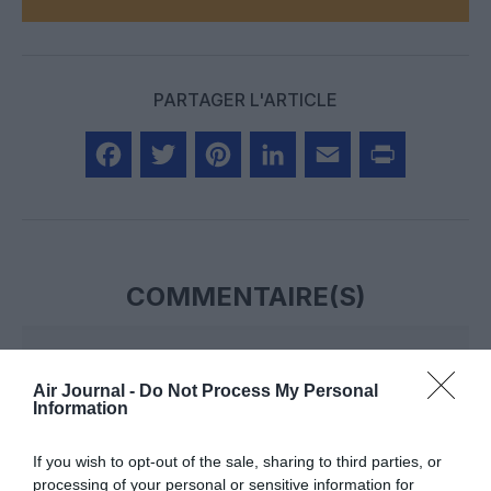
PARTAGER L'ARTICLE
Facebook
Twitter
Pinterest
LinkedIn
Email
Print
COMMENTAIRE(S)
NDR
a commenté :
27 mai 2025 - 16 h 35 min
Air Journal -
Do Not Process My Personal
Au lieu de Marrakech aer lingus aurait mieux d’ouvrir sa route
Information
africaine vers casa plutôt ;
Y aura 🔜 un TGV CMN —> Marrakech
If you wish to opt-out of the sale, sharing to third parties, or
processing of your personal or sensitive information for
RÉPONDRE