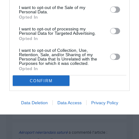
I want to opt-out of the Sale of my
Personal Data.
Opted In
NOUS SOUTENIR
I want to opt-out of processing my
Personal Data for Targeted Advertising.
Opted In
I want to opt-out of Collection, Use,
Retention, Sale, and/or Sharing of my
Personal Data that Is Unrelated with the
Purposes for which it was collected.
Opted In
DERNIERS COMMENTAIRES
CONFIRM
Autre ligne espérée :
a commenté l'article :
Data Deletion
Data Access
Privacy Policy
Bruxelles–Porto : Transavia ouvre une nouvelle liaison
loisirs à partir de décembre 2026
Aéroport néerlandais saturé
a commenté l'article :