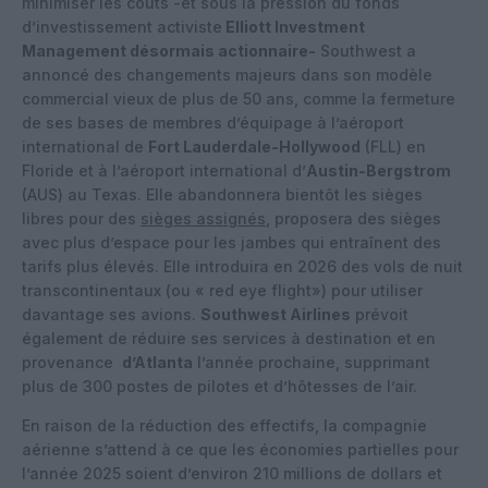
minimiser les coûts -et sous la pression du fonds
d’investissement activiste
Elliott Investment
Management désormais actionnaire-
Southwest a
annoncé des changements majeurs dans son modèle
commercial vieux de plus de 50 ans, comme la fermeture
de ses bases de membres d’équipage à l’aéroport
international de
Fort Lauderdale-Hollywood
(FLL) en
Floride et à l’aéroport international d’
Austin-Bergstrom
(AUS) au Texas. Elle abandonnera bientôt les sièges
libres pour des
sièges assignés
, proposera des sièges
avec plus d’espace pour les jambes qui entraînent des
tarifs plus élevés. Elle introduira en 2026 des vols de nuit
transcontinentaux (ou « red eye flight») pour utiliser
davantage ses avions.
Southwest Airlines
prévoit
également de réduire ses services à destination et en
provenance
d’Atlanta
l’année prochaine, supprimant
plus de 300 postes de pilotes et d’hôtesses de l’air.
En raison de la réduction des effectifs, la compagnie
aérienne s’attend à ce que les économies partielles pour
l’année 2025 soient d’environ 210 millions de dollars et