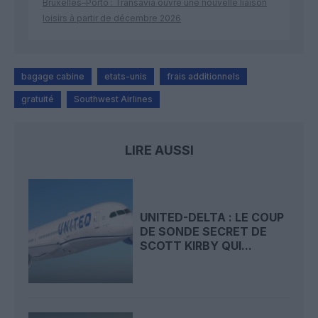
Bruxelles–Porto : Transavia ouvre une nouvelle liaison
loisirs à partir de décembre 2026
bagage cabine
etats-unis
frais additionnels
gratuité
Southwest Airlines
LIRE AUSSI
UNITED-DELTA : LE COUP
DE SONDE SECRET DE
SCOTT KIRBY QUI...