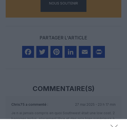
NOUS SOUTENIR
PARTAGER L'ARTICLE
Facebook
Twitter
Pinterest
LinkedIn
Email
Print
COMMENTAIRE(S)
Chris75
a commenté :
27 mai 2025 - 23 h 17 min
Je n ai jamais compris en quoi Southwest était une low cost. 2
bagages inclus, placement libre et des prix bien supérieurs à
Frontier et Spirit. Sans compter la possibilité de changer sans