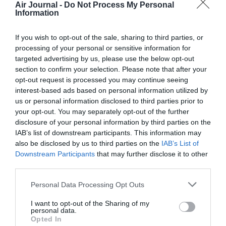
Air Journal -
Do Not Process My Personal
frais et d annuler jusqu a 10 min avant en étant remboursé en
Information
crédit de vol…
Etre une low cost ne se résume pas au simple fait d utiliser
des aéroports secondaires, d avoir des temps de rotation
If you wish to opt-out of the sale, sharing to third parties, or
courts et d utiliser un seul type d appareil. C est surtout les
processing of your personal or sensitive information for
revenus additionnels ancillaires qui font d une low cost une
targeted advertising by us, please use the below opt-out
low cost…
section to confirm your selection. Please note that after your
opt-out request is processed you may continue seeing
RÉPONDRE
interest-based ads based on personal information utilized by
us or personal information disclosed to third parties prior to
your opt-out. You may separately opt-out of the further
disclosure of your personal information by third parties on the
LAISSER UN COMMENTAIRE
IAB’s list of downstream participants. This information may
also be disclosed by us to third parties on the
IAB’s List of
Downstream Participants
that may further disclose it to other
third parties.
FAIRE UN DON
Personal Data Processing Opt Outs
Appel aux lecteurs !
I want to opt-out of the Sharing of my
Soutenez Air Journal participez
à son
personal data.
Opted In
développement !