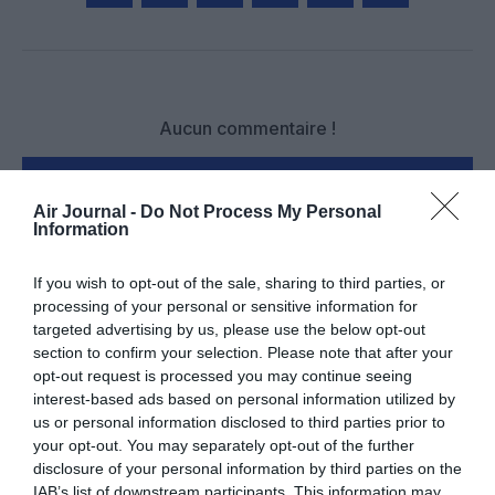
Facebook
Twitter
Pinterest
LinkedIn
Email
Print
Aucun commentaire !
LAISSER UN COMMENTAIRE
Air Journal -
Do Not Process My Personal
Information
If you wish to opt-out of the sale, sharing to third parties, or
FAIRE UN DON
processing of your personal or sensitive information for
targeted advertising by us, please use the below opt-out
Appel aux lecteurs !
section to confirm your selection. Please note that after your
Soutenez Air Journal participez
à son
opt-out request is processed you may continue seeing
interest-based ads based on personal information utilized by
développement !
us or personal information disclosed to third parties prior to
your opt-out. You may separately opt-out of the further
disclosure of your personal information by third parties on the
NOUS SOUTENIR
IAB’s list of downstream participants. This information may