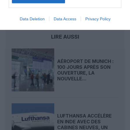
Kazakhstan
Munich
SCAT Airlines
Data Deletion
Data Access
Privacy Policy
LIRE AUSSI
AÉROPORT DE MUNICH :
100 JOURS APRÈS SON
OUVERTURE, LA
NOUVELLE...
LUFTHANSA ACCÉLÈRE
EN INDE AVEC DES
CABINES NEUVES, UN