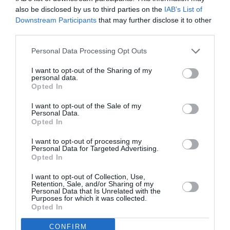
also be disclosed by us to third parties on the
IAB’s List of
Downstream Participants
that may further disclose it to other
third parties.
Personal Data Processing Opt Outs
I want to opt-out of the Sharing of my
personal data.
DERNIERS COMMENTAIRES
Opted In
I want to opt-out of the Sale of my
Personal Data.
Helper
a commenté l'article :
Opted In
19 h 23 sans escale : le Boeing 777F de National
I want to opt-out of processing my
Airlines relie l’Écosse à l’Australie
Personal Data for Targeted Advertising.
Opted In
I want to opt-out of Collection, Use,
Sauf si…
a commenté l'article :
Retention, Sale, and/or Sharing of my
Personal Data that Is Unrelated with the
Incivilités à Bangkok : 22 passagers chinois refusés à
Purposes for which it was collected.
bord après une course-poursuite, l’incident devient
Opted In
diplomatique
CONFIRM