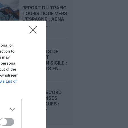
REPORT DU TRAFIC
TOURISTIQUE VERS
L’ESPAGNE : AENA
FRANCHIT...
sonal or
AÉROPORTS DE
ection to
CATANE ET
ou may
COMISO EN SICILE :
 personal
DIX GÉANTS EN...
out of the
 downstream
B’s List of
HAUSSE RECORD
DES DÉPENSES
TOURISTIQUES :
L’ESPAGNE
ATTIRE...