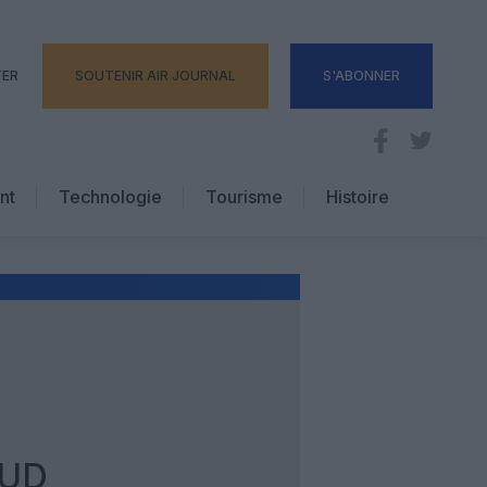
TER
SOUTENIR AIR JOURNAL
S'ABONNER
nt
Technologie
Tourisme
Histoire
Pratique
Hôtellerie
Voyages d’affaires
SUD