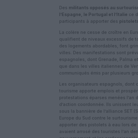
Des
militants opposés au surtouri
l’Espagne, le Portugal et l’Italie
ce d
participants à apporter des
pistolet
La colère ne cesse de croître en Eu
qualifient de niveaux excessifs de t
des logements abordables, font grimp
villes. Des manifestations sont prév
espagnoles, dont Grenade, Palma et I
que dans les villes italiennes de Ve
communiqués émis par plusieurs gro
Les organisateurs espagnols, dont ce
tourisme apporte emplois et prospéri
protestations éparses menées l’an 
d’action coordonnée. Ils unissent le
sous la bannière de l’alliance SET (S
Europe du Sud contre le surtourisme)
apporter des pistolets à eau lors d
avaient arrosé des touristes l’an der