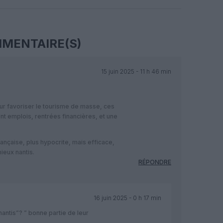
Facebook
Twitter
Pinterest
LinkedIn
Email
Print
MENTAIRE(S)
15 juin 2025 - 11 h 46 min
ur favoriser le tourisme de masse, ces
t emplois, rentrées financières, et une
française, plus hypocrite, mais efficace,
ieux nantis.
RÉPONDRE
16 juin 2025 - 0 h 17 min
antis”? ” bonne partie de leur