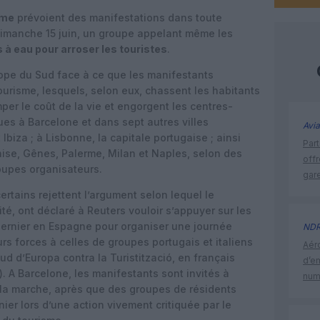
sme
prévoient des manifestations dans toute
imanche 15 juin, un groupe appelant même les
s à eau pour arroser les touristes
.
rope du Sud face à ce que les manifestants
ourisme, lesquels, selon eux, chassent les habitants
er le coût de la vie et engorgent les centres-
ues à Barcelone et dans sept autres villes
Avia
biza ; à Lisbonne, la capitale portugaise ; ainsi
Part
nise, Gênes, Palerme, Milan et Naples, selon des
off
upes organisateurs.
gar
rtains rejettent l’argument selon lequel le
té, ont déclaré à Reuters vouloir s’appuyer sur les
dernier en Espagne pour organiser une journée
ND
urs forces à celles de groupes portugais et italiens
Aéro
ud d’Europa contra la Turistització, en français
d’e
. A Barcelone, les manifestants sont invités à
num
e la marche, après que des groupes de résidents
nier lors d’une action vivement critiquée par le