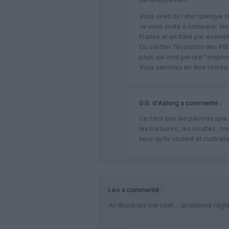
Vous avez du rater quelque c
Je vous invite à comparer le
France et en Italie par exempl
Ou vérifier l’évolution des PIB
pays qui vont perdre “emplois
Vous semblez en être restée à
G.G. d'Astorg
a commenté :
Ce n’est pas les pauvres que
les barbares, les incultes ; to
lieux qu’ils visitent et maltra
Leo
a commenté :
Arrêtons les low cost ….problème réglé