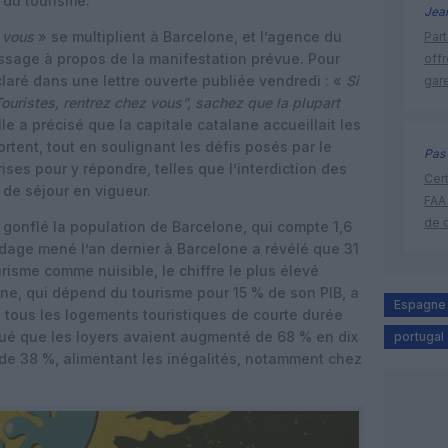
 du tourisme.
Jea
z vous
» se multiplient à Barcelone, et l’agence du
Part
ssage à propos de la manifestation prévue. Pour
off
éclaré dans une lettre ouverte publiée vendredi : «
Si
gar
ouristes, rentrez chez vous”, sachez que la plupart
lle a précisé que la capitale catalane accueillait les
portent, tout en soulignant les défis posés par le
Pas 
ses pour y répondre, telles que l’interdiction des
Cert
 de séjour en vigueur.
FAA
de 
 gonflé la population de Barcelone, qui compte 1,6
ndage mené l’an dernier à Barcelone a révélé que 31
risme comme nuisible, le chiffre le plus élevé
ane, qui dépend du tourisme pour 15 % de son PIB, a
Espagne
e tous les logements touristiques de courte durée
iqué que les loyers avaient augmenté de 68 % en dix
portugal
 de 38 %, alimentant les inégalités, notamment chez