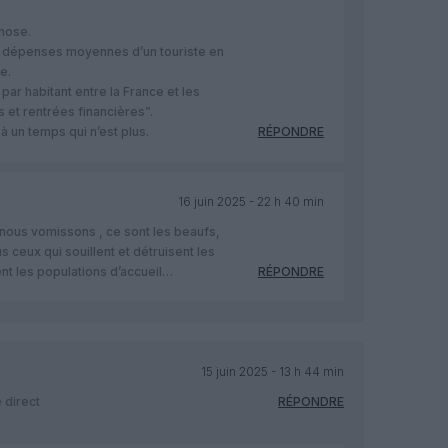
hose.
s dépenses moyennes d’un touriste en
e.
 par habitant entre la France et les
 et rentrées financières”.
 un temps qui n’est plus.
RÉPONDRE
16 juin 2025 - 22 h 40 min
 nous vomissons , ce sont les beaufs,
us ceux qui souillent et détruisent les
itent les populations d’accueil…
RÉPONDRE
15 juin 2025 - 13 h 44 min
 direct
RÉPONDRE