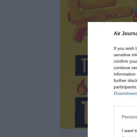
Air Journa
If you wish 
sensitive in
confirm you
continue se
information 
further disc
participants
Downstream 
Persona
I want t