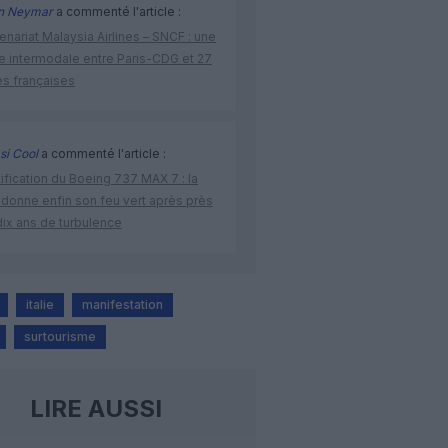
n Neymar
a commenté l'article :
enariat Malaysia Airlines – SNCF : une
re intermodale entre Paris-CDG et 27
es françaises
si Cool
a commenté l'article :
ification du Boeing 737 MAX 7 : la
 donne enfin son feu vert après près
dix ans de turbulence
italie
manifestation
surtourisme
LIRE AUSSI