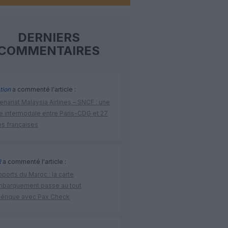
DERNIERS
COMMENTAIRES
tion
a commenté l'article :
enariat Malaysia Airlines – SNCF : une
re intermodale entre Paris-CDG et 27
es françaises
R
a commenté l'article :
ports du Maroc : la carte
mbarquement passe au tout
érique avec Pax Check