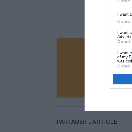
Opted 
I want t
Opted 
I want 
Advertis
Opted 
Vous ave
I want t
of my P
Soutenez
was col
Opted 
N
PARTAGER L'ARTICLE