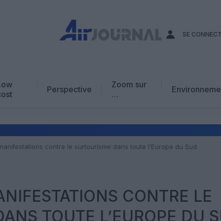
SE CONNEC
Low
Zoom sur
Perspective
Environneme
cost
…
Edito
En chiffres
Avis d’expert
manifestations contre le surtourisme dans toute l’Europe du Sud
AJ Académie
Vidéo
ANIFESTATIONS CONTRE LE
ANS TOUTE L’EUROPE DU 