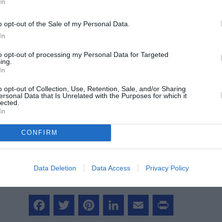
In
o opt-out of the Sale of my Personal Data.
In
to opt-out of processing my Personal Data for Targeted
ing.
In
z apprécié l’article ?
o opt-out of Collection, Use, Retention, Sale, and/or Sharing
ersonal Data that Is Unrelated with the Purposes for which it
-nous, faites un don !
lected.
In
CONFIRM
OUS SOUTENIR
Data Deletion
Data Access
Privacy Policy