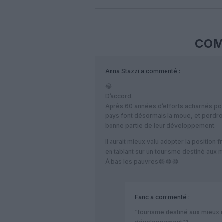
COM
Anna Stazzi
a commenté :
😂
D’accord.
Après 60 années d’efforts acharnés po
pays font désormais la moue, et perdron
bonne partie de leur développement.
Il aurait mieux valu adopter la position 
en tablant sur un tourisme destiné aux m
À bas les pauvres😂😂😂
Fanc
a commenté :
“tourisme destiné aux mieux n
développement”?