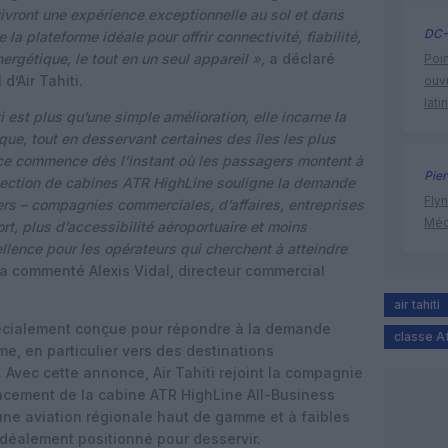
s vivront une expérience exceptionnelle au sol et dans
DC-
la plateforme idéale pour offrir connectivité, fiabilité,
ergétique, le tout en un seul appareil »,
a déclaré
Poin
’Air Tahiti.
ouvr
lati
i est plus qu’une simple amélioration, elle incarne la
ue, tout en desservant certaines des îles les plus
ce commence dès l’instant où les passagers montent à
Pier
ollection de cabines ATR HighLine souligne la demande
Flyn
vers – compagnies commerciales, d’affaires, entreprises
Méd
t, plus d’accessibilité aéroportuaire et moins
llence pour les opérateurs qui cherchent à atteindre
a commenté Alexis Vidal, directeur commercial
air tahiti
pécialement conçue pour répondre à la demande
classe A
, en particulier vers des destinations
 Avec cette annonce, Air Tahiti rejoint la compagnie
lancement de la cabine ATR HighLine All-Business
ne aviation régionale haut de gamme et à faibles
idéalement positionné pour desservir.