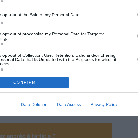
In
les, Air Tahiti est aujourd’hui le premier employeur
o opt-out of the Sale of my Personal Data.
In
to opt-out of processing my Personal Data for Targeted
ing.
In
o opt-out of Collection, Use, Retention, Sale, and/or Sharing
ersonal Data that Is Unrelated with the Purposes for which it
lected.
In
CONFIRM
Data Deletion
Data Access
Privacy Policy
z apprécié l’article ?