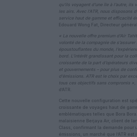
qu’ils voyagent d’une île à l’autre, il
les airs. Avec l’ATR, nous disposons de 
service haut de gamme et efficacité én
Edouard Wong Fat, Directeur général d
« La nouvelle offre premium d’Air Tahit
volonté de la compagnie de s’assurer q
époustouflantes du monde, l’expérien
bord. L’intérêt grandissant pour la c
croissante de la part d’opérateurs di
et gouvernements – pour plus de confor
d’émissions. ATR est le choix par exce
tous ces objectifs sans compromis »,
d’ATR.
Cette nouvelle configuration est s
croissante de voyages haut de gamme
emblématiques telles que Bora Bora.
malaisienne Berjaya Air, client de 
Class, confirmant la demande pour u
émissions, un marché que l’ATR est 