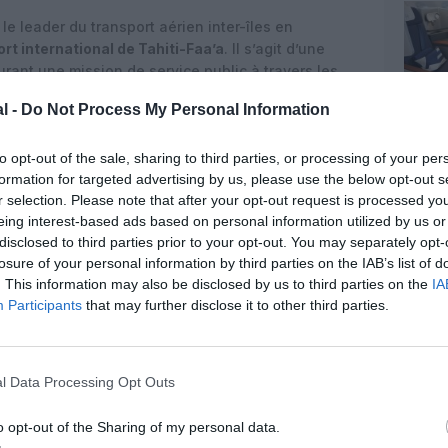
 le leader du transport aérien inter-îles en
ort international de Tahiti-Faa’a
. Il s’agit d’une
rant une mission de service public à travers les
 Partenaire historique d’ATR, la compagnie a acquis
l -
Do Not Process My Personal Information
987, remplaçant alors sa flotte de Fokker. Son
 desservir un nombre de croissants d’îles.
to opt-out of the sale, sharing to third parties, or processing of your per
ée ETOPS relève plus de
90 % des îles habitées du
formation for targeted advertising by us, please use the below opt-out s
8 îles
en Polynésie française réparties sur un
r selection. Please note that after your opt-out request is processed y
ou l’Amérique du Nord, avec une destination
eing interest-based ads based on personal information utilized by us or
disclosed to third parties prior to your opt-out. You may separately opt-
r de
15 km
(
Tahiti-Moorea
) à
1 600 km
(
Tahiti-
losure of your personal information by third parties on the IAB’s list of
t l’équivalent d’un vol Paris-Stockholm ou New York-
. This information may also be disclosed by us to third parties on the
IA
ir Tahiti exploite une flotte de dernière génération
Participants
that may further disclose it to other third parties.
R 42-600.
La compagnie renouvelle régulièrement
ormes les plus récentes en matière de confort, de
017, Air Tahiti est la première compagnie aérienne
l Data Processing Opt Outs
fs polynésiens inspirés du tatouage traditionnel,
le forte. Elle s’investit également activement dans
o opt-out of the Sharing of my personal data.
tales à l’échelle locale. Enfin, avec plus de 1 600