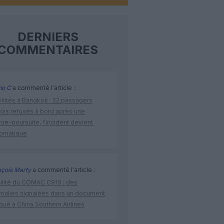
DERNIERS
COMMENTAIRES
no C
a commenté l'article :
vilités à Bangkok : 22 passagers
nois refusés à bord après une
se-poursuite, l’incident devient
lomatique
nçois Marty
a commenté l'article :
bilité du COMAC C919 : des
malies signalées dans un document
ibué à China Southern Airlines