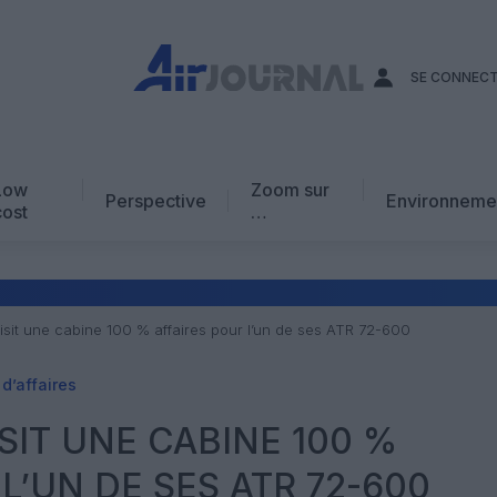
SE CONNEC
Low
Zoom sur
Perspective
Environneme
cost
…
Edito
En chiffres
Avis d’expert
oisit une cabine 100 % affaires pour l’un de ses ATR 72-600
AJ Académie
d’affaires
Vidéo
ISIT UNE CABINE 100 %
L’UN DE SES ATR 72-600