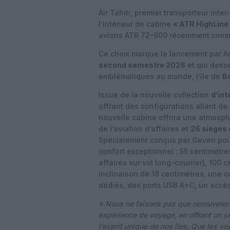
Air Tahiti, premier transporteur inte
l’intérieur de cabine
« ATR HighLine
avions ATR 72-600 récemment com
Ce choix marque le lancement par Ai
second semestre 2026
et qui desse
emblématiques au monde, l’île de
B
Issue de la nouvelle collection
d’in
offrant des configurations allant d
nouvelle cabine offrira une atmosp
de l’aviation d’affaires et
26 sièges 
Spécialement conçus par Geven pour 
confort exceptionnel : 55 centimètre
affaires sur vol long-courrier), 100
inclinaison de 18 centimètres, une 
dédiés, des ports USB A+C, un accès d
« Nous ne faisons pas que renouveler n
expérience de voyage, en offrant un se
l’esprit unique de nos îles. Que les vo