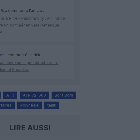
10
a commenté l'article :
te‑à‑Pitre – Panama City : Air France
e un pont aérien vers l’Amérique
ne
re
a commenté l'article :
as ouvre une ligne directe entre
ine et Bruxelles
ATR
ATR 72-600
Bora Bora
ffaires
Polynésie
tahiti
LIRE AUSSI