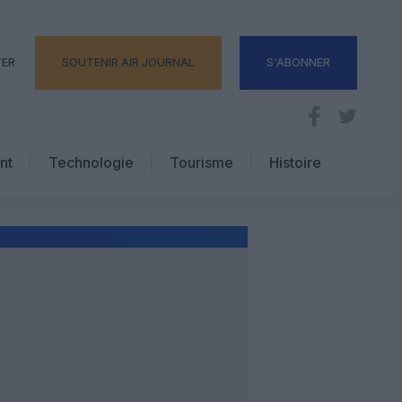
TER
SOUTENIR AIR JOURNAL
S'ABONNER
nt
Technologie
Tourisme
Histoire
Pratique
Hôtellerie
Voyages d’affaires