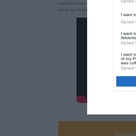
Opted 
collaborateurs à Tahiti et dans les î
privé de Polynésie française.
I want t
Opted 
I want 
Advertis
Opted 
I want t
of my P
was col
Opted 
Vous ave