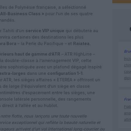
r-îles de Polynésie française, a sélectionné
 All-Business Class »
pour l’un de ses quatre
mandés.
r Tahiti d’un
service VIP unique
qui débutera au
rvira certaines des destinations les plus
ora Bora
– la Perle du Pacifique – et
Raiatea
.
Bru
térieurs haut de gamme d’ATR
– ATR HighLine –
Inci
e la double-classe à l’aménagement VIP, cette
chi
hère sophistiquée avec un plafond dégagé inspiré
cour
extra-larges
dans une
configuration 1-1
.
dip
ATR, les sièges affaires « ETEREA » offriront un
s de large (l’équivalent d’un siège en classe
 centimètres d’espacement entre les sièges, une
console latérale personnelle, des rangements
Fra
irect à l’allée et au hublot.
Fia
ano
otre flotte, nous lançons une toute nouvelle
attr
rvice exceptionnel qui reflète la beauté naturelle et
yageurs arrivent d’un vol international long-courrier ou