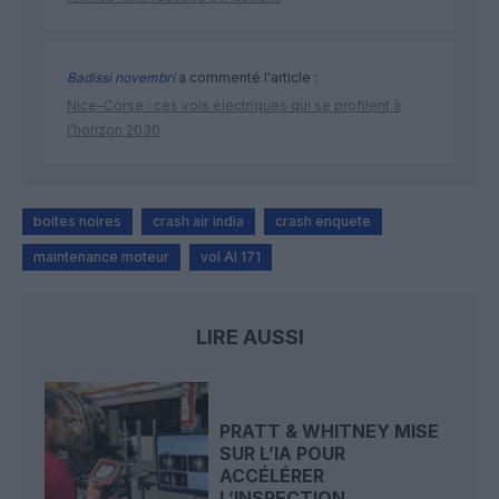
Badissi novembri
a commenté l'article :
Nice–Corse : ces vols électriques qui se profilent à
l’horizon 2030
boites noires
crash air india
crash enquete
maintenance moteur
vol AI 171
LIRE AUSSI
PRATT & WHITNEY MISE
SUR L’IA POUR
ACCÉLÉRER
L’INSPECTION...