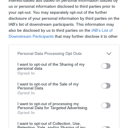
interest-based ads based on personal information utilized by
CHECK LAST
a commenté :
28 juin 2025 - 0 h 52 min
us or personal information disclosed to third parties prior to
Les 10 dernières années
your opt-out. You may separately opt-out of the further
disclosure of your personal information by third parties on the
1185 personnes sont mortes dans des boing
IAB’s list of downstream participants. This information may
395 dans des Airbus….Tout est dit !!
also be disclosed by us to third parties on the
IAB’s List of
boing compte 40% d accidents en plus qu Airbus et ce n est
Downstream Participants
that may further disclose it to other
parce qu il vole plus de boing dans le monde….
third parties.
Les avions d Airbus sont plus sûrs
Personal Data Processing Opt Outs
RÉPONDRE
I want to opt-out of the Sharing of my
personal data.
Opted In
Tilo
a commenté :
29 juin 2025 - 20 h 25
I want to opt-out of the Sale of my
min
Personal Data.
Opted In
Jusqu’à preuve du contraire aucune enquête aucune
information n’a révélé que l’accident du 787 d’Air
I want to opt-out of processing my
india est une défaillance et encore une erreur de
Personal Data for Targeted Advertising.
Boeing ça c’est dans ta tête, mais apparemment
Opted In
d’après les régulateurs indiens ils y à un manque de
professionnalisme des compagnies aériennes
I want to opt-out of Collection, Use,
Retention, Sale, and/or Sharing of my