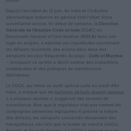
sûreté.
Depuis l’accident du 12 juin, Air India et l’industrie
aéronautique indienne en général font l’objet d’une
surveillance accrue. En début de semaine, la
Direction
Générale de l’Aviation Civile en Inde
(DGAC) ou
Directorate General of Civil Aviation (
DGCA
) dans son
sigle en anglais, a exprimé ses inquiétudes concernant
les défauts récurrents des avions dans deux des
aéroports les plus fréquentés du pays –
Delhi et Mumbai
–, invoquant ce qu’elle a décrit comme des inspections
inadéquates et des pratiques de maintenance
déficientes.
La DGCA, qui mène un audit spécial suite au crash d’Air
India, a indiqué que de
multiples défauts étaient apparus
« à plusieurs reprises »
, suggérant des lacunes de
surveillance. Bien que le régulateur n’ait pas nommé les
compagnies aériennes impliquées ni précisé la nature
des défauts, les aéroports concernés desservent des
transporteurs clés tels que le leader du marché IndiGo,
Air India et Air India Express. La DGCA a déclaré que les