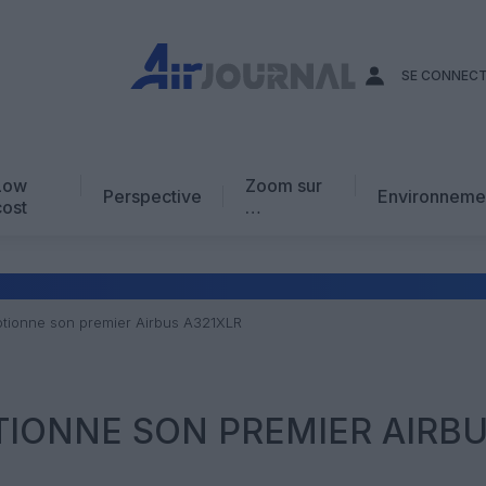
SE CONNEC
Low
Zoom sur
Perspective
Environneme
cost
…
Edito
En chiffres
Avis d’expert
tionne son premier Airbus A321XLR
AJ Académie
Vidéo
IONNE SON PREMIER AIRB