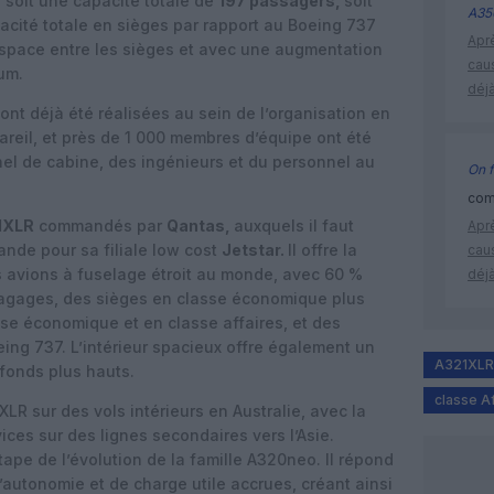
, soit une capacité totale de
197 passagers,
soit
A35
cité totale en sièges par rapport au Boeing 737
Apr
’espace entre les sièges et avec une augmentation
cau
um.
déjà
nt déjà été réalisées au sein de l’organisation en
pareil, et près de 1 000 membres d’équipe ont été
nel de cabine, des ingénieurs et du personnel au
On f
comm
1XLR
commandés par
Qantas,
auxquels il faut
Apr
nde pour sa filiale low cost
Jetstar.
Il offre la
cau
s avions à fuselage étroit au monde, avec 60 %
déjà
agages, des sièges en classe économique plus
se économique et en classe affaires, et des
ing 737. L’intérieur spacieux offre également un
A321XLR
fonds plus hauts.
classe A
XLR sur des vols intérieurs en Australie, avec la
ices sur des lignes secondaires vers l’Asie.
ape de l’évolution de la famille A320neo. Il répond
autonomie et de charge utile accrues, créant ainsi