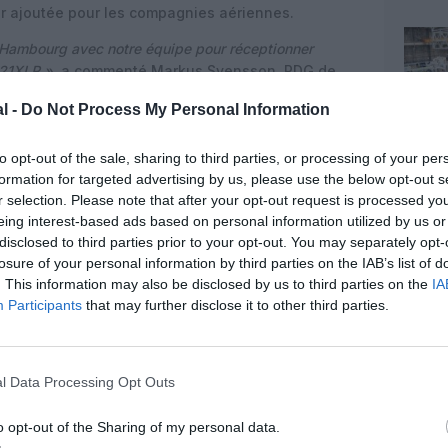
eur ajoutée pour les compagnies aériennes.
 à Hambourg avec notre équipe pour réceptionner
321XLR »,
a commenté Markus Svensson, PDG de
s d’être le premier opérateur d’A321XLR en Asie-
l -
Do Not Process My Personal Information
début d’un nouveau chapitre passionnant pour Qantas
lioration de l’expérience client.»
to opt-out of the sale, sharing to third parties, or processing of your per
ur Flightradar24
ici.
formation for targeted advertising by us, please use the below opt-out s
r selection. Please note that after your opt-out request is processed y
andes en cours de la compagnie auprès d’Airbus,
eing interest-based ads based on personal information utilized by us or
 gros-porteurs A350-1000.
Qantas
, qui se prépare à
disclosed to third parties prior to your opt-out. You may separately opt-
, visant à établir des vols directs sans escale entre
losure of your personal information by third parties on the IAB’s list of
formes internationales comme Londres et New York, a
. This information may also be disclosed by us to third parties on the
IA
gural
ultra long-courrier à
début
2027
(au lieu de
Participants
that may further disclose it to other third parties.
rmais la livraison de son premier A350-1000
l Data Processing Opt Outs
o opt-out of the Sharing of my personal data.