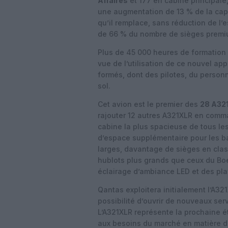
Affaires
et 177 en cabine principale
une augmentation de 13 % de la capa
qu’il remplace, sans réduction de l
de 66 % du nombre de sièges premi
Plus de 45 000 heures de formation o
vue de l’utilisation de ce nouvel ap
formés, dont des pilotes, du person
sol.
Cet avion est le premier des
28 A32
rajouter 12 autres A321XLR en comma
cabine la plus spacieuse de tous le
d’espace supplémentaire pour les b
larges, davantage de sièges en clas
hublots plus grands que ceux du Boe
éclairage d’ambiance LED et des pla
Qantas exploitera initialement l’A321
possibilité d’ouvrir de nouveaux serv
L’A321XLR représente la prochaine ét
aux besoins du marché en matière d’