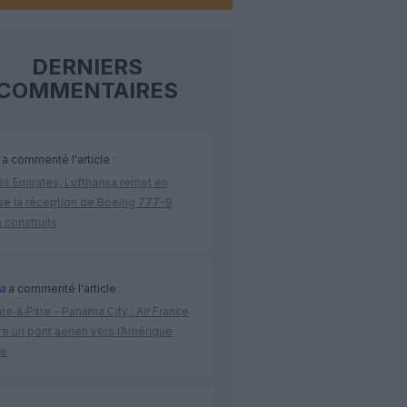
DERNIERS
COMMENTAIRES
a commenté l'article :
ès Emirates, Lufthansa remet en
se la réception de Boeing 777-9
 construits
a
a commenté l'article :
te‑à‑Pitre – Panama City : Air France
e un pont aérien vers l’Amérique
ne