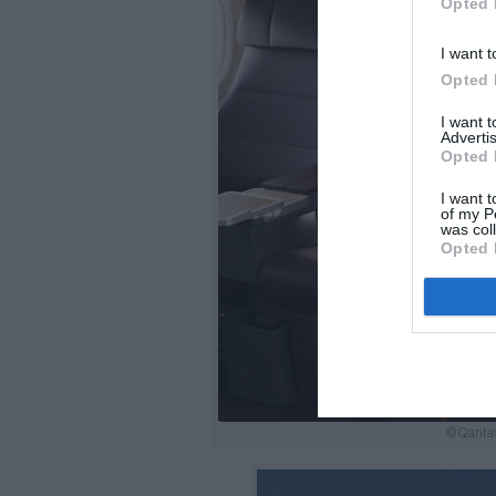
Opted 
I want t
Opted 
I want 
Advertis
Opted 
I want t
of my P
was col
Opted 
©Qantas