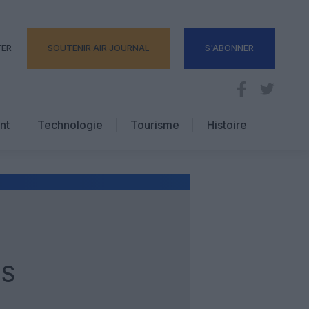
TER
SOUTENIR AIR JOURNAL
S'ABONNER
nt
Technologie
Tourisme
Histoire
Pratique
Hôtellerie
Voyages d’affaires
US