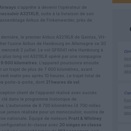
Airways
s’apprête à devenir l’opérateur de
ocouloir A321XLR
, suite à la livraison de son
d’assemblage Airbus de Finkenwerder, près de
e dernière, le premier Airbus A321XLR de Qantas, VH-
tter l’usine Airbus de Hambourg en Allemagne ce 30
u mercredi 2 juillet. Le vol QF6041 relie Hambourg à
Djm
du plus long vol A321XLR opéré par une compagnie
Apr
e
9 600 kilomètres.
L’appareil poursuivra ensuite
cau
 un trajet de plus de 7 600 kilomètres, avant
déjà
credi matin peu après 10 heures. Le trajet total de
es
porte-à-porte, dont
21 heures de vol
.
réception client de l’appareil réalisé avec succès
Cop
e clé dans le programme historique de
Poin
pe. L’autonomie de 8 700 kilomètres (4 700 milles
ouvr
gue jamais réalisée pour un monocouloir, ouvrira de
lati
nie nationale. Équipé de moteurs
Pratt & Whitney
 configuration bi-classe avec
20 sièges en classe