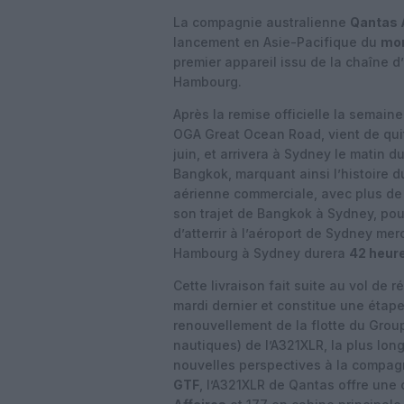
La compagnie australienne
Qantas 
lancement en Asie-Pacifique du
mon
premier appareil issu de la chaîne 
Hambourg.
Après la remise officielle la semain
OGA Great Ocean Road, vient de qui
juin, et arrivera à Sydney le matin d
Bangkok, marquant ainsi l’histoire 
aérienne commerciale, avec plus d
son trajet de Bangkok à Sydney, pour
d’atterrir à l’aéroport de Sydney mer
Hambourg à Sydney durera
42 heur
Cette livraison fait suite au vol de 
mardi dernier et constitue une étap
renouvellement de la flotte du Grou
nautiques) de l’A321XLR, la plus lon
nouvelles perspectives à la compag
GTF
, l’A321XLR de Qantas offre une