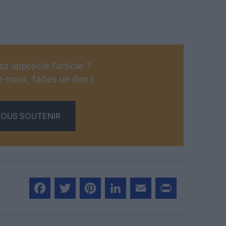
z apprécié l’article ?
-nous, faites un don !
OUS SOUTENIR
Facebook
Twitter
Pinterest
LinkedIn
Email
Print