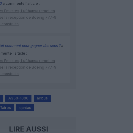
0
a commenté l'article :
ès Emirates, Lufthansa remet en
se la réception de Boeing 777-9
 construits
ait comment pour gagner des sous ?
a
enté l'article :
ès Emirates, Lufthansa remet en
se la réception de Boeing 777-9
 construits
A350-1000
airbus
ffaires
qantas
LIRE AUSSI