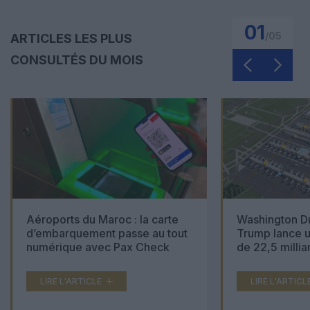
01
/
05
ARTICLES LES PLUS
CONSULTÉS DU MOIS
Aéroports du Maroc : la carte
Washington Du
d’embarquement passe au tout
Trump lance u
numérique avec Pax Check
de 22,5 millia
LIRE L'ARTICLE
LIRE L'ARTICL