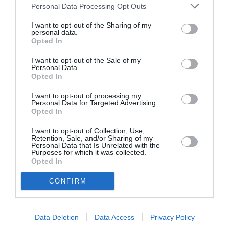
Personal Data Processing Opt Outs
Bruno C
a commenté l'article :
I want to opt-out of the Sharing of my
Incivilités à Bangkok : 22 passagers chinois refusés à
personal data.
bord après une course-poursuite, l’incident devient
Opted In
diplomatique
I want to opt-out of the Sale of my
Personal Data.
Opted In
François Marty
a commenté l'article :
I want to opt-out of processing my
Fiabilité du COMAC C919 : des anomalies signalées
Personal Data for Targeted Advertising.
dans un document attribué à China Southern Airlines
Opted In
I want to opt-out of Collection, Use,
Retention, Sale, and/or Sharing of my
Personal Data that Is Unrelated with the
american airlines
embarquement
incident
Insolite
Purposes for which it was collected.
Opted In
Philadelphie
CONFIRM
LIRE AUSSI
Data Deletion
Data Access
Privacy Policy