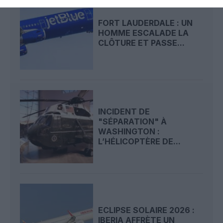
FORT LAUDERDALE : UN
HOMME ESCALADE LA
CLÔTURE ET PASSE...
INCIDENT DE
"SÉPARATION" À
WASHINGTON :
L’HÉLICOPTÈRE DE...
ECLIPSE SOLAIRE 2026 :
IBERIA AFFRÈTE UN