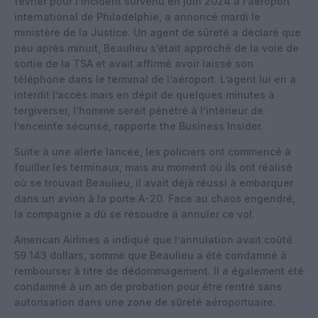
février pour l’incident survenu en juin 2024 à l’aéroport
international de Philadelphie, a annoncé mardi le
ministère de la Justice. Un agent de sûreté a déclaré que
peu après minuit, Beaulieu s’était approché de la voie de
sortie de la TSA et avait affirmé avoir laissé son
téléphone dans le terminal de l’aéroport. L’agent lui en a
interdit l’accès mais en dépit de quelques minutes à
tergiverser, l’homme serait pénétré à l’intérieur de
l’enceinte sécurisé, rapporte the Business Insider.
Suite à une alerte lancée, les policiers ont commencé à
fouiller les terminaux, mais au moment où ils ont réalisé
où se trouvait Beaulieu, il avait déjà réussi à embarquer
dans un avion à la porte A-20. Face au chaos engendré,
la compagnie a dû se résoudre à annuler ce vol.
American Airlines a indiqué que l’annulation avait coûté
59 143 dollars, somme que Beaulieu a été condamné à
rembourser à titre de dédommagement. Il a également été
condamné à un an de probation pour être rentré sans
autorisation dans une zone de sûreté aéroportuaire.